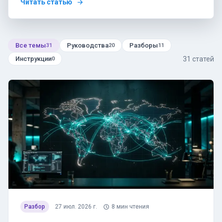
Читать статью
Все темы
Руководства
Разборы
31
20
11
31
статей
Инструкции
0
Разбор
27 июл. 2026 г.
8
мин чтения