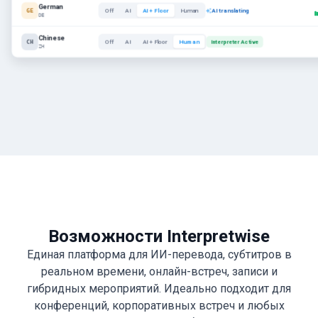
German
GE
Off
AI
AI + Floor
Human
AI translating
DE
Chinese
CH
Off
AI
AI + Floor
Human
Interpreter Active
ZH
Возможности Interpretwise
Единая платформа для ИИ-перевода, субтитров в
реальном времени, онлайн-встреч, записи и
гибридных мероприятий. Идеально подходит для
конференций, корпоративных встреч и любых