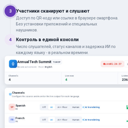
Участники сканируют и слушают
3
Доступ по QR-коду или ссылке в браузере смартфона.
Без установки приложений и специальных
наушников.
Контроль в единой консоли
4
Число слушателей, статус каналов и задержка ИИ по
каждому языку - в реальном времени.
Annual Tech Summit
TX4K9P
LIVE
01:24:37
Broadcast console · Floor:
English
Channels
Live now
Liste
4
4
236
Channels
Configure the source and monitor the live output for each language
Spanish
SP
Off
AI
AI + Floor
Human
AI translating
ES
French
FR
Off
AI
AI + Floor
Human
AI translating
FR