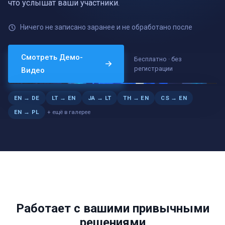
что услышат ваши участники.
Ничего не записано заранее и не обработано после
АНГЛИЙСКИЙ → НЕМЕЦКИЙ
Смотреть Демо-
Бесплатно · без
„…und jeder Teilnehmer hört den Vortrag in seiner eigenen
регистрации
Видео
Sprache.“
LIVE
EN → DE
LT → EN
JA → LT
TH → EN
CS → EN
+ ещё в галерее
EN → PL
Работает с вашими привычными
решениями