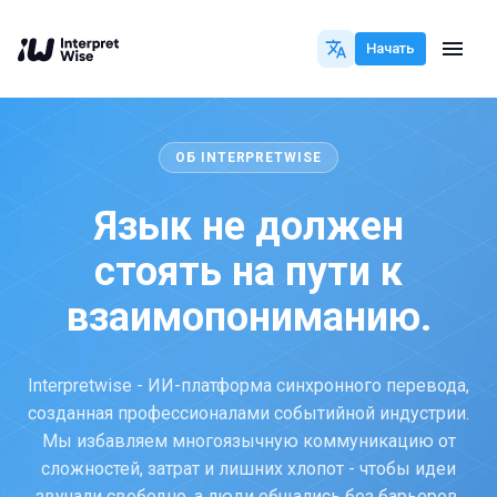
Начать
ОБ INTERPRETWISE
Язык не должен
стоять на пути к
взаимопониманию.
Interpretwise - ИИ-платформа синхронного перевода,
созданная профессионалами событийной индустрии.
Мы избавляем многоязычную коммуникацию от
сложностей, затрат и лишних хлопот - чтобы идеи
звучали свободно, а люди общались без барьеров.