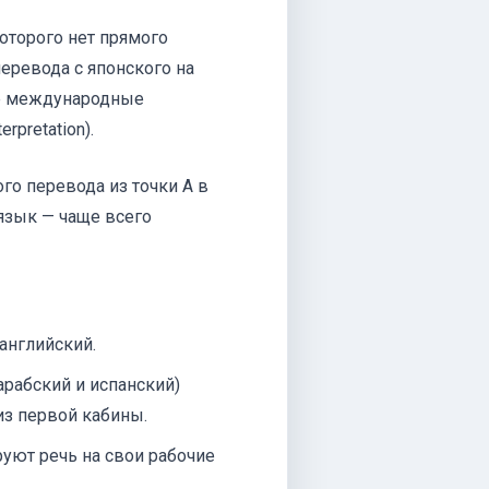
которого нет прямого
еревода с японского на
ые международные
rpretation).
го перевода из точки А в
язык — чаще всего
английский.
арабский и испанский)
из первой кабины.
уют речь на свои рабочие