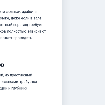
те франко-, арабо- и
зыке, даже если в зале
фетный перевод требует
ков полностью зависит от
зволяет проводить
ов
й, но престижный
я языками: требуется
кции и глубоких