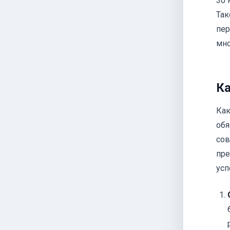
30 
Так
пер
мно
Ка
Как
обя
сов
пре
усп