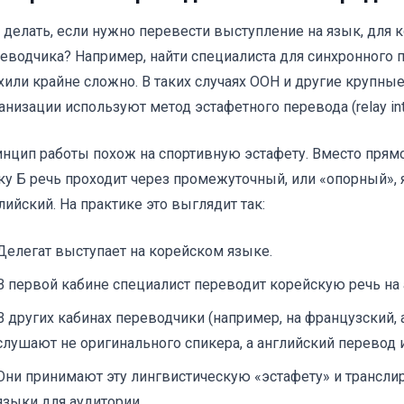
 делать, если нужно перевести выступление на язык, для 
еводчика? Например, найти специалиста для синхронного п
хили крайне сложно. В таких случаях ООН и другие крупн
анизации используют метод эстафетного перевода (relay inte
нцип работы похож на спортивную эстафету. Вместо прямо
ку Б речь проходит через промежуточный, или «опорный», 
лийский. На практике это выглядит так:
Делегат выступает на корейском языке.
В первой кабине специалист переводит корейскую речь на 
В других кабинах переводчики (например, на французский, 
слушают не оригинального спикера, а английский перевод 
Они принимают эту лингвистическую «эстафету» и транслир
языки для аудитории.