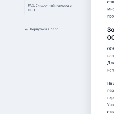
ста
FAQ: Синхронный перевод в
мно
ООН
про
Зо
Вернуться в блог
О
ООН
нап
Для
исп
На 
пер
пар
Уча
отл