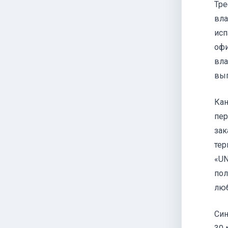
Тре
вла
исп
офи
вла
вып
Кан
пер
зак
тер
«UN
пол
люб
Син