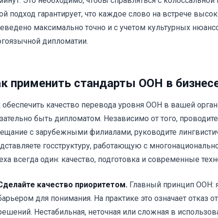
минут. Это необходимо, чтобы справляться с колоссальной 
ой подход гарантирует, что каждое слово на встрече высок
еведено максимально точно и с учетом культурных нюансо
гоязычной дипломатии.
к применить стандарты ООН в бизнесе
 обеспечить качество перевода уровня ООН в вашей орган
зательно быть дипломатом. Независимо от того, проводит
ещание с зарубежными филиалами, руководите лингвисти
дставляете госструктуру, работающую с многонациональн
еха всегда один: качество, подготовка и современные техн
Сделайте качество приоритетом.
Главный принцип ООН: 
барьером для понимания. На практике это означает отказ 
решений. Нестабильная, неточная или сложная в использов