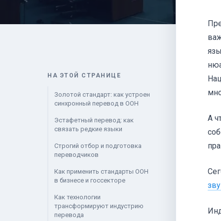
Пре
важ
язы
нюа
НА ЭТОЙ СТРАНИЦЕ
Нац
мно
Золотой стандарт: как устроен
синхронный перевод в ООН
А ч
Эстафетный перевод: как
связать редкие языки
соб
пра
Строгий отбор и подготовка
переводчиков
Сег
Как применить стандарты ООН
в бизнесе и госсекторе
зву
Как технологии
трансформируют индустрию
Инд
перевода