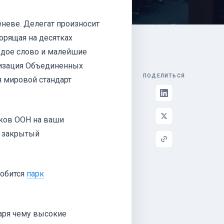
неве. Делегат произносит
ворящая на десятках
ждое слово и малейшие
изация Объединенных
ПОДЕЛИТЬСЯ
я мировой стандарт
иков ООН на ваши
, закрытый
добится
парк
аря чему высокие