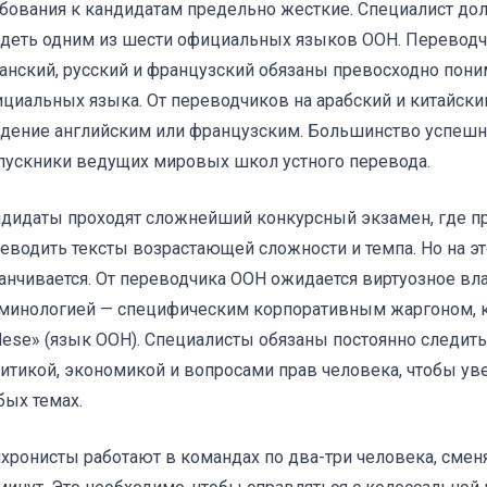
бования к кандидатам предельно жесткие. Специалист до
деть одним из шести официальных языков ООН. Переводчи
анский, русский и французский обязаны превосходно пони
циальных языка. От переводчиков на арабский и китайски
дение английским или французским. Большинство успеш
ускники ведущих мировых школ устного перевода.
дидаты проходят сложнейший конкурсный экзамен, где пр
еводить тексты возрастающей сложности и темпа. Но на э
анчивается. От переводчика ООН ожидается виртуозное вл
минологией — специфическим корпоративным жаргоном, 
ese» (язык ООН). Специалисты обязаны постоянно следить
итикой, экономикой и вопросами прав человека, чтобы ув
ых темах.
хронисты работают в командах по два-три человека, смен