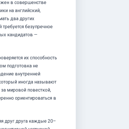
лжен в совершенстве
ки на английский,
мать два других
й требуется безупречное
ных кандидатов —
оверяется их способность
том подготовка не
адение внутренней
который иногда называют
 за мировой повесткой,
еренно ориентироваться в
яя друг друга каждые 20–