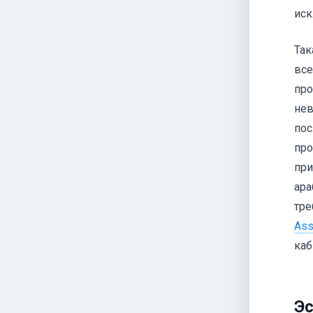
иск
Так
все
про
нев
пос
про
при
ара
тре
Ass
каб
Эс