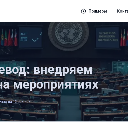
Примеры
Конт
евод: внедряем
на мероприятиях
пно на 12 языках