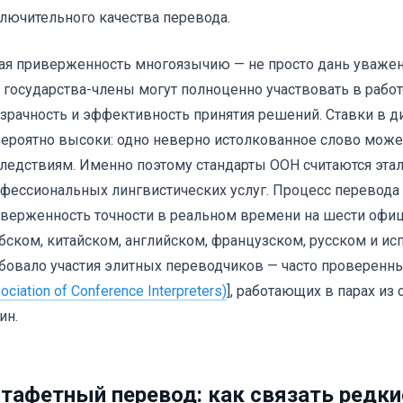
лючительного качества перевода.
ая приверженность многоязычию — не просто дань уважения
 государства-члены могут полноценно участвовать в рабо
зрачность и эффективность принятия решений. Ставки в 
ероятно высоки: одно неверно истолкованное слово може
ледствиям. Именно поэтому стандарты ООН считаются эта
фессиональных лингвистических услуг. Процесс перевода 
верженность точности в реальном времени на шести офи
бском, китайском, английском, французском, русском и ис
бовало участия элитных переводчиков — часто проверенн
ociation of Conference Interpreters)
], работающих в парах и
ин.
тафетный перевод: как связать редк