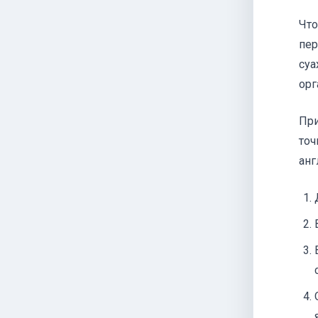
Что
пер
суа
орг
При
точ
анг