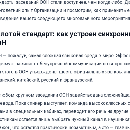
ндарты заседаний ООН стали доступнее, чем когда-либо. Д
голетний опыт Организации и посмотрим, как применить е
ведения вашего следующего многоязычного мероприятия
лотой стандарт: как устроен синхронн
ОН
 — пожалуй, самая сложная языковая среда в мире. Эффе
рямую зависит от безупречной коммуникации по вопросам
 этого в ООН утверждены шесть официальных языков: анг
анский, китайский, русский и французский.
любом крупном заседании ООН задействована сложнейшая
евода. Пока спикер выступает, команда высококлассных 
ами в специальных кабинах, переводит его речь на други
стникам остается лишь выбрать нужный канал в наушника
ажен, что остается практически незаметным, а это — главн