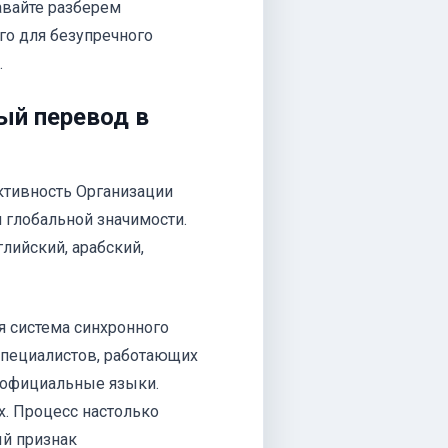
авайте разберем
го для безупречного
.
ый перевод в
ктивность Организации
 глобальной значимости.
лийский, арабский,
 система синхронного
специалистов, работающих
е официальные языки.
х. Процесс настолько
ый признак