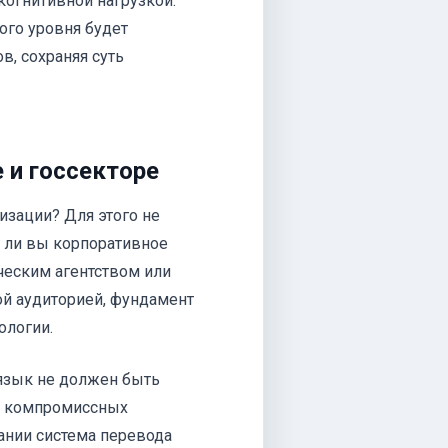
когнитивной нагрузкой.
ого уровня будет
в, сохраняя суть
 и госсекторе
изации? Для этого не
е ли вы корпоративное
ческим агентством или
ой аудиторией, фундамент
ологии.
язык не должен быть
от компромиссных
ании система перевода