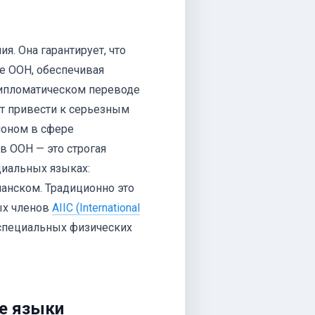
. Она гарантирует, что
те ООН, обеспечивая
дипломатическом переводе
т привести к серьезным
лоном в сфере
в ООН — это строгая
циальных языках:
панском. Традиционно это
ых членов
AIIC (International
з специальных физических
ие языки