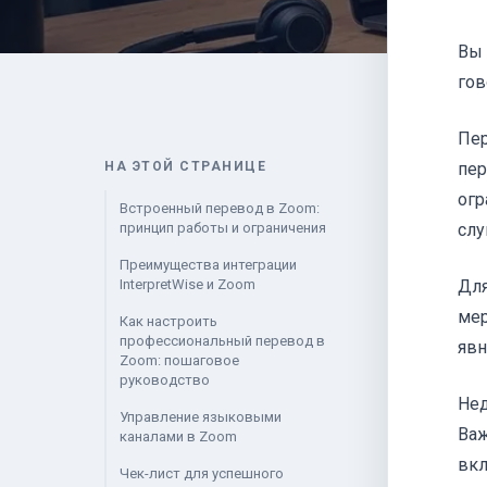
Вы 
гов
Пер
НА ЭТОЙ СТРАНИЦЕ
пер
огр
Встроенный перевод в Zoom:
принцип работы и ограничения
слу
Преимущества интеграции
InterpretWise и Zoom
Для
мер
Как настроить
профессиональный перевод в
явн
Zoom: пошаговое
руководство
Нед
Управление языковыми
Важ
каналами в Zoom
вкл
Чек-лист для успешного