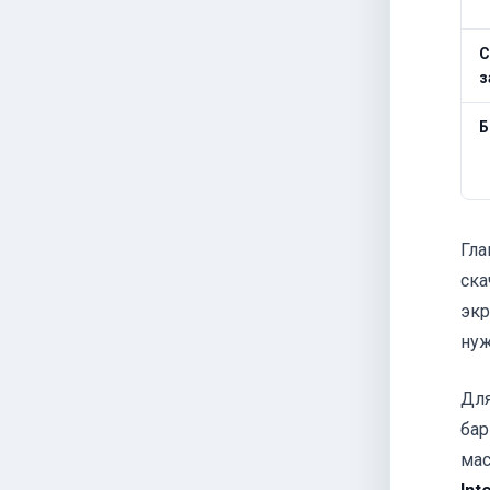
С
з
Б
Гла
ска
экр
нуж
Для
бар
мас