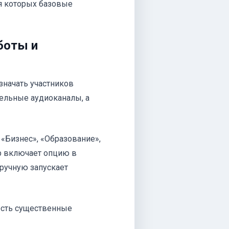
ля которых базовые
боты и
значать участников
дельные аудиоканалы, а
 «Бизнес», «Образование»,
р включает опцию в
вручную запускает
есть существенные