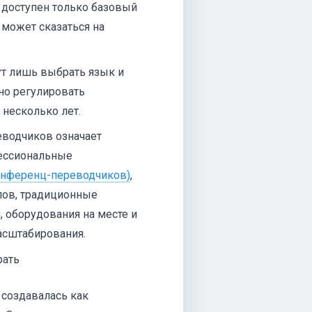
: доступен только базовый
 может сказаться на
ут лишь выбрать язык и
но регулировать
 несколько лет.
водчиков означает
фессиональные
онференц-переводчиков)
,
лов, традиционные
, оборудования на месте и
асштабирования.
рать
 создавалась как