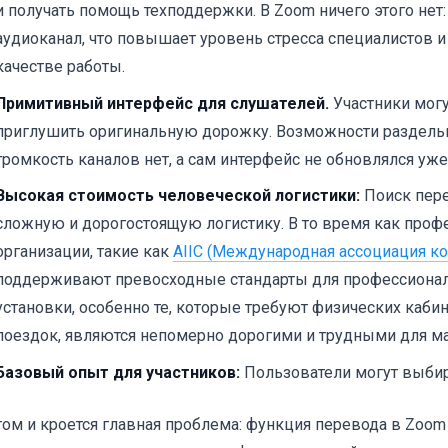
и получать помощь техподдержки. В Zoom ничего этого нет
аудиоканал, что повышает уровень стресса специалистов и
качестве работы.
Примитивный интерфейс для слушателей.
Участники мог
приглушить оригинальную дорожку. Возможности раздель
громкость каналов нет, а сам интерфейс не обновлялся уже
Высокая стоимость человеческой логистики:
Поиск пере
сложную и дорогостоящую логистику. В то время как про
организации, такие как
AIIC (Международная ассоциация к
поддерживают превосходные стандарты для профессиона
установки, особенно те, которые требуют физических кабин
поездок, являются непомерно дорогими и трудными для м
Базовый опыт для участников:
Пользователи могут выби
том и кроется главная проблема: функция перевода в Zoom