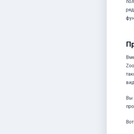
пол
ряд
фун
Пр
Вме
Zoo
так
вид
Вы 
про
Вот