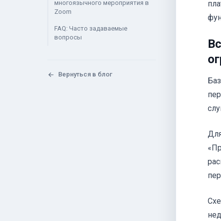
многоязычного мероприятия в
пла
Zoom
фун
FAQ: Часто задаваемые
вопросы
Вс
ог
Вернуться в блог
Баз
пер
слу
Для
«Пр
рас
пер
Схе
нед