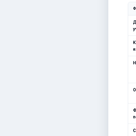
Ф
Д
у
К
я
Н
О
Ф
п
С