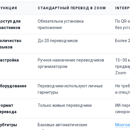
УНКЦИЯ
СТАНДАРТНЫЙ ПЕРЕВОД В ZOOM
INTERP
оступ для
Обязательна установка
По QR-к
частников
приложения
без уст
оличество
До 20 переводчиков
Более 
зыков
астройка
Ручное назначение переводчиков
15–30 м
организатором
предва
Zoom
борудование
Переводчики используют личные
Не тре
гарнитуры
и спец
ормат
Только живые переводчики
ИИ-пер
еревода
синхро
убтитры
Базовые автоматические
Многоя