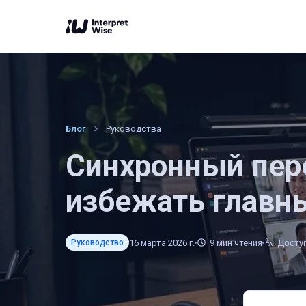
Блог
Руководства
Синхронный пере
избежать главн
16 марта 2026 г.
9
мин чтения
Доступ
Руководство