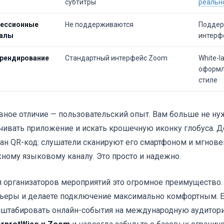
субтитры
реальн
ессионные
Не поддерживаются
Поддер
алы
интерф
рендирование
Стандартный интерфейс Zoom
White-l
оформл
стиле
вное отличие — пользовательский опыт. Вам больше не ну
чивать приложение и искать крошечную иконку глобуса. Д
ан QR-код: слушатели сканируют его смартфоном и мгнов
ному языковому каналу. Это просто и надежно.
 организаторов мероприятий это огромное преимущество.
ьеры и делаете подключение максимально комфортным. 
штабировать онлайн-события на международную аудитор