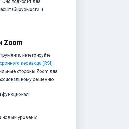
. Она подходит для
 масштабируемости и
 и Zoom
трумента, интегрируйте
хронного перевода (RSI)
,
 сильные стороны Zoom для
ессиональному решению.
й функционал
а новый уровень: