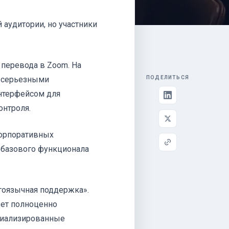
аудитории, но участники
 перевода в Zoom. На
с серьезными
ПОДЕЛИТЬСЯ
нтерфейсом для
онтроля.
корпоративных
 базового функционала
огоязычная поддержка».
жет полноценно
циализированные