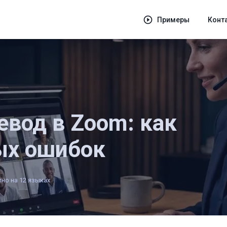
Примеры
Конт
вод в Zoom: как
ых ошибок
но на 12 языках