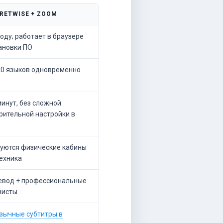
RETWISE + ZOOM
оду; работает в браузере
ановки ПО
20 языков одновременно
инут, без сложной
рительной настройки в
буются физические кабины
техника
евод + профессиональные
нисты
зычные субтитры в