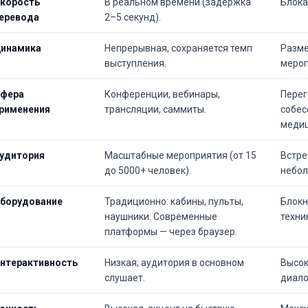
корость
В реальном времени (задержка
Блока
еревода
2–5 секунд).
инамика
Непрерывная, сохраняется темп
Разме
выступления.
мероп
фера
Конференции, вебинары,
Перег
рименения
трансляции, саммиты.
собес
медиц
удитория
Масштабные мероприятия (от 15
Встре
до 5000+ человек).
небол
борудование
Традиционно: кабины, пульты,
Блокн
наушники. Современные
техни
платформы — через браузер.
нтерактивность
Низкая; аудитория в основном
Высок
слушает.
диало