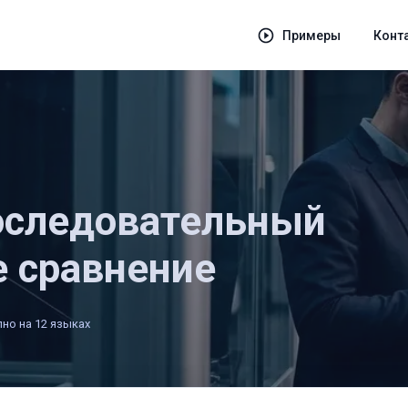
Примеры
Конт
оследовательный
е сравнение
но на 12 языках