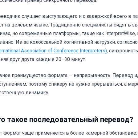
ссический пример синхронного перевода.
еводчик слушает выступающего и с задержкой всего в па
ст на целевом языке. Традиционно специалисты сидят в 
инах, но современные платформы, такие как InterpretWise,
ленно. Из-за колоссальной когнитивной нагрузки, соглас
ternational Association of Conference Interpreters)
, синхронист
няя друг друга каждые 20–30 минут.
вное преимущество формата — непрерывность. Перевод 
туплением, поэтому спикеру не нужно прерываться, а мер
ественную динамику.
о такое последовательный перевод?
т формат чаще применяется в более камерной обстановке: 