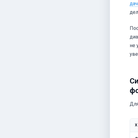
дач
дел
Пос
диа
не 
уве
Си
ф
Для
Х