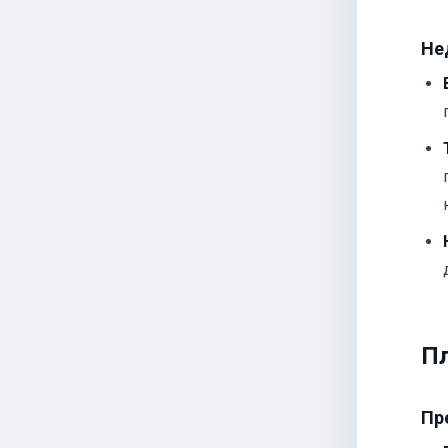
Не
Пл
Пр