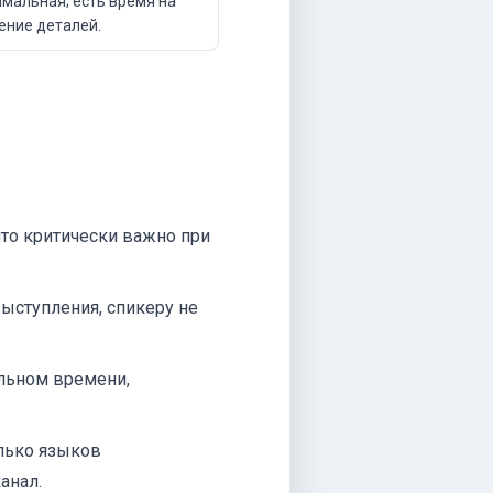
мальная; есть время на
ение деталей.
что критически важно при
ыступления, спикеру не
льном времени,
лько языков
анал.