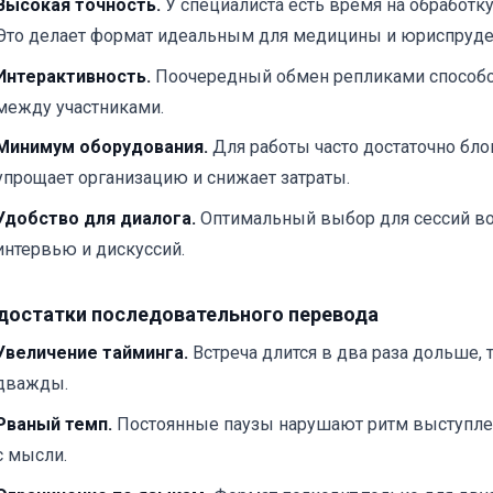
Высокая точность.
У специалиста есть время на обработк
Это делает формат идеальным для медицины и юриспруде
Интерактивность.
Поочередный обмен репликами способст
между участниками.
Минимум оборудования.
Для работы часто достаточно блок
упрощает организацию и снижает затраты.
Удобство для диалога.
Оптимальный выбор для сессий воп
интервью и дискуссий.
достатки последовательного перевода
Увеличение тайминга.
Встреча длится в два раза дольше, 
дважды.
Рваный темп.
Постоянные паузы нарушают ритм выступлен
с мысли.