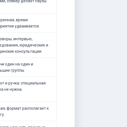
ми; спикер делает паузы.
ренная, время
риятия удваивается.
оворы, интервью,
едования, юридические и
инские консультации.
чи один на один и
ьшие группы.
от и ручка; специальная
ка не нужна.
ая; формат располагает к
гу.