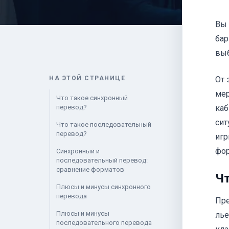
Вы 
бар
выб
НА ЭТОЙ СТРАНИЦЕ
От 
мер
Что такое синхронный
перевод?
каб
сит
Что такое последовательный
перевод?
игр
фор
Синхронный и
последовательный перевод:
сравнение форматов
Чт
Плюсы и минусы синхронного
перевода
Пре
Плюсы и минусы
лье
последовательного перевода