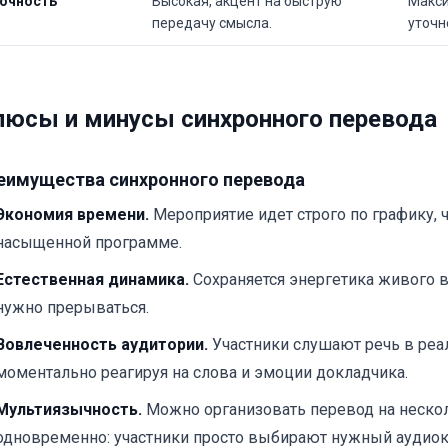
очность
Высокая, акцент на быструю
Макси
передачу смысла.
уточн
юсы и минусы синхронного перевода
еимущества синхронного перевода
Экономия времени.
Мероприятие идет строго по графику, 
насыщенной программе.
Естественная динамика.
Сохраняется энергетика живого в
нужно прерываться.
Вовлеченность аудитории.
Участники слушают речь в реа
моментально реагируя на слова и эмоции докладчика.
Мультиязычность.
Можно организовать перевод на неско
одновременно: участники просто выбирают нужный аудиок