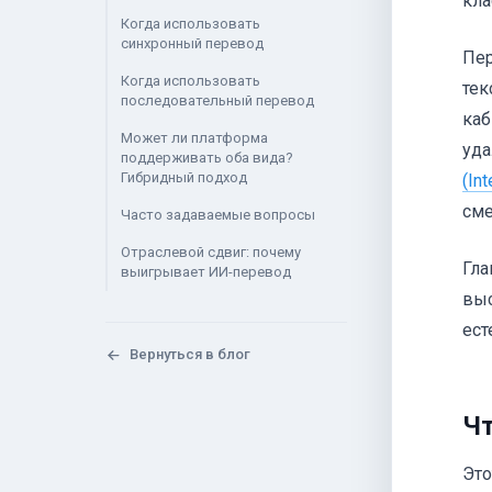
кла
Когда использовать
синхронный перевод
Пер
Когда использовать
тек
последовательный перевод
каб
Может ли платформа
уда
поддерживать оба вида?
Гибридный подход
(In
сме
Часто задаваемые вопросы
Отраслевой сдвиг: почему
Гла
выигрывает ИИ-перевод
выс
ест
Вернуться в блог
Чт
Это