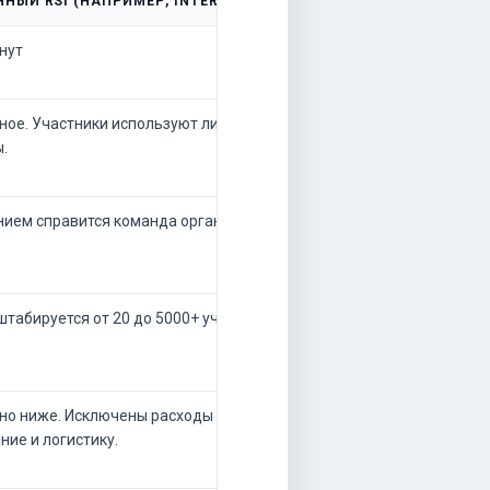
НЫЙ RSI (НАПРИМЕР, INTERPRETWISE)
нут
ое. Участники используют личные
.
нием справится команда организаторов.
штабируется от 20 до 5000+ участников.
но ниже. Исключены расходы на
ние и логистику.