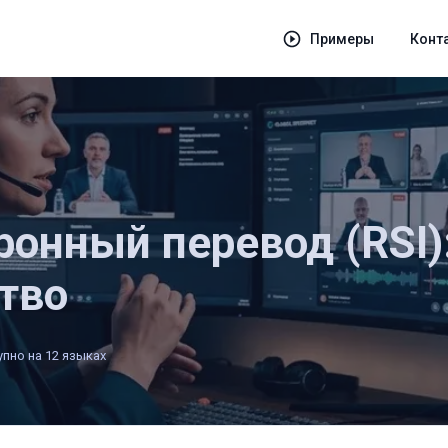
Примеры
Конт
онный перевод (RSI)
тво
пно на 12 языках