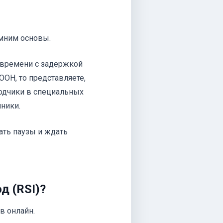
омним основы.
 времени с задержкой
ООН, то представляете,
водчики в специальных
ники.
ать паузы и ждать
д (RSI)?
в онлайн.