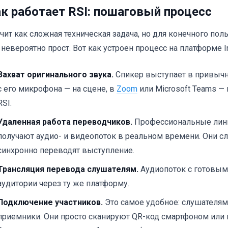
к работает RSI: пошаговый процесс
чит как сложная техническая задача, но для конечного по
 невероятно прост. Вот как устроен процесс на платформе In
Захват оригинального звука.
Спикер выступает в привыч
с его микрофона — на сцене, в
Zoom
или Microsoft Teams —
RSI.
Удаленная работа переводчиков.
Профессиональные линг
получают аудио- и видеопоток в реальном времени. Они с
синхронно переводят выступление.
Трансляция перевода слушателям.
Аудиопоток с готовым
аудитории через ту же платформу.
Подключение участников.
Это самое удобное: слушателя
приемники. Они просто сканируют QR-код смартфоном или 