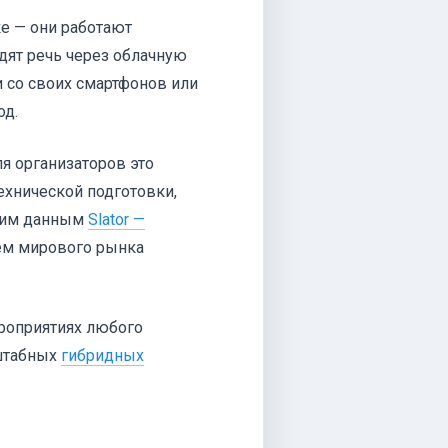
е — они работают
дят речь через облачную
 со своих смартфонов или
од.
я организаторов это
технической подготовки,
дним данным
Slator —
бъем мирового рынка
роприятиях любого
штабных
гибридных