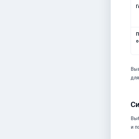
Г
П
о
Выв
для
Си
Выб
и п