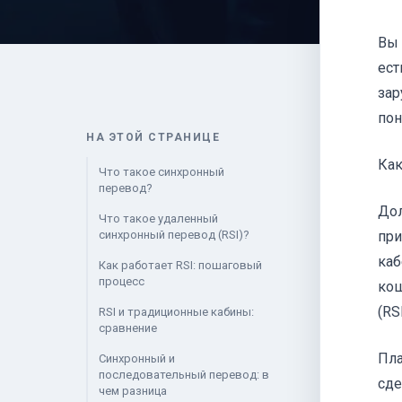
Вы 
ест
зар
пон
НА ЭТОЙ СТРАНИЦЕ
Как
Что такое синхронный
перевод?
Дол
Что такое удаленный
синхронный перевод (RSI)?
при
каб
Как работает RSI: пошаговый
процесс
кош
(RSI
RSI и традиционные кабины:
сравнение
Пла
Синхронный и
последовательный перевод: в
сде
чем разница