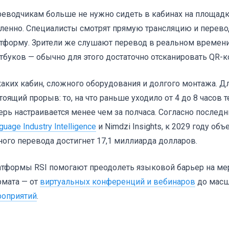
еводчикам больше не нужно сидеть в кабинах на площадк
ленно. Специалисты смотрят прямую трансляцию и перево
тформу. Зрители же слушают перевод в реальном времени
тбуков — обычно для этого достаточно отсканировать QR-к
аких кабин, сложного оборудования и долгого монтажа. Дл
тоящий прорыв: то, на что раньше уходило от 4 до 8 часов 
ерь настраивается менее чем за полчаса. Согласно после
guage Industry Intelligence
и Nimdzi Insights, к 2029 году о
ного перевода достигнет 17,1 миллиарда долларов.
тформы RSI помогают преодолеть языковой барьер на ме
мата — от
виртуальных конференций и вебинаров
до мас
оприятий
.