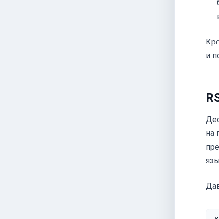
Кро
и п
RS
Дес
на 
пре
язы
Дав