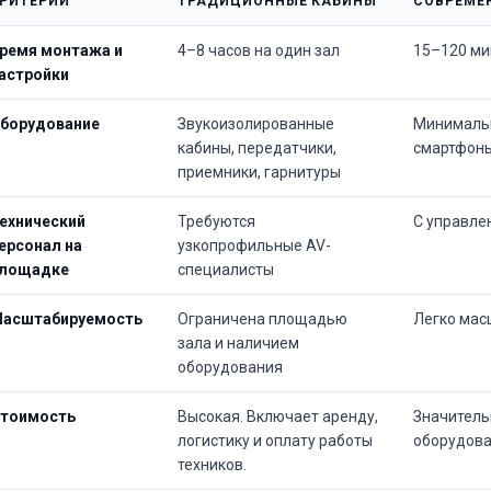
РИТЕРИЙ
ТРАДИЦИОННЫЕ КАБИНЫ
СОВРЕМЕН
ремя монтажа и
4–8 часов на один зал
15–120 ми
астройки
борудование
Звукоизолированные
Минимальн
кабины, передатчики,
смартфоны
приемники, гарнитуры
ехнический
Требуются
С управле
ерсонал на
узкопрофильные AV-
лощадке
специалисты
асштабируемость
Ограничена площадью
Легко мас
зала и наличием
оборудования
тоимость
Высокая. Включает аренду,
Значитель
логистику и оплату работы
оборудова
техников.