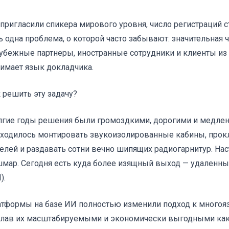
пригласили спикера мирового уровня, число регистраций с
ь одна проблема, о которой часто забывают: значительная 
убежные партнеры, иностранные сотрудники и клиенты из 
имает язык докладчика.
 решить эту задачу?
гие годы решения были громоздкими, дорогими и медле
ходилось монтировать звукоизолированные кабины, про
елей и раздавать сотни вечно шипящих радиогарнитур. На
мар. Сегодня есть куда более изящный выход — удаленн
).
тформы на базе ИИ полностью изменили подход к много
лав их масштабируемыми и экономически выгодными как