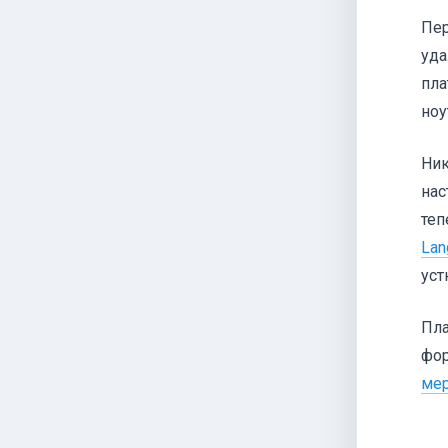
Пер
уда
пла
ноу
Ник
нас
теп
Lan
уст
Пла
фор
мер