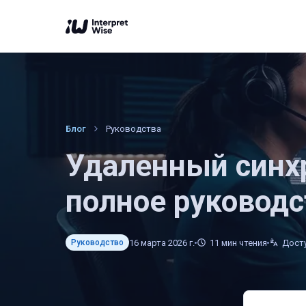
Блог
Руководства
Удаленный синхр
полное руководс
16 марта 2026 г.
11
мин чтения
Досту
Руководство