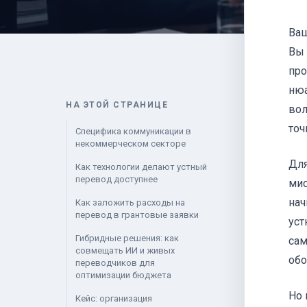
Ваш
Вы 
про
нюа
НА ЭТОЙ СТРАНИЦЕ
вол
точ
Специфика коммуникации в
некоммерческом секторе
Для
Как технологии делают устный
перевод доступнее
мис
нач
Как заложить расходы на
перевод в грантовые заявки
уст
Гибридные решения: как
сам
совмещать ИИ и живых
обо
переводчиков для
оптимизации бюджета
Но 
Кейс: организация