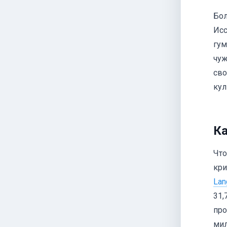
Бол
Исс
гум
чуж
сво
кул
Ка
Что
кри
Lan
31,
про
мил