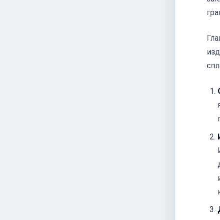
гра
Гла
изд
спл