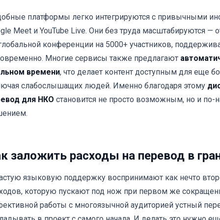
обные платформы легко интегрируются с привычными инс
gle Meet и YouTube Live. Они без труда масштабируются — 
глобальной конференции на 5000+ участников, поддержива
овременно. Многие сервисы также предлагают
автоматич
альном времени
, что делает контент доступным для еще б
ючая слабослышащих людей. Именно благодаря этому
ди
ревод для НКО
становится не просто возможным, но и по
шением.
к заложить расходы на перевод в гра
астую языковую поддержку воспринимают как нечто втор
ходов, которую пускают под нож при первом же сокращен
ективной работы с многоязычной аудиторией устный пер
ладывать в проект с самого начала. И делать это нужно ещ