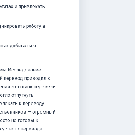
ьтатах и привлекать
инировать работу в
ных добиваться
тим. Исследование
й перевод приводил к
шении женщин» перевели
огло отпугнуть
влекать к переводу
дственников — огромный
осто не готовы к
устного перевода.