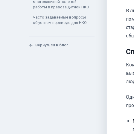
многоязычной полевой
работы в правозащитной НКО
В э
Часто задаваемые вопросы
пом
об устном переводе для НКО
ста
общ
Вернуться в блог
Сп
Ком
выс
люд
Одн
про