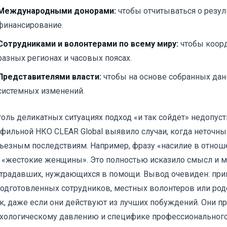
Международными донорами:
чтобы отчитываться о резул
финансирование.
Сотрудниками и волонтерами по всему миру:
чтобы коорд
разных регионах и часовых поясах.
Представителями власти:
чтобы на основе собранных дан
системных изменений.
толь деликатных ситуациях подход «и так сойдет» недопус
фильной НКО CLEAR Global выявило случаи, когда неточны
ьезным последствиям. Например, фразу «насилие в отно
 «жестокие женщины». Это полностью исказило смысл и м
традавших, нуждающихся в помощи. Вывод очевиден: при
одготовленных сотрудников, местных волонтеров или ро
к, даже если они действуют из лучших побуждений. Они пр
хологическому давлению и специфике профессионального 