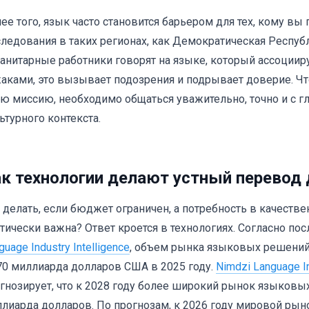
ее того, язык часто становится барьером для тех, кому вы
ледования в таких регионах, как Демократическая Республ
анитарные работники говорят на языке, который ассоцииру
аками, это вызывает подозрения и подрывает доверие. 
ю миссию, необходимо общаться уважительно, точно и с 
ьтурного контекста.
к технологии делают устный перевод 
 делать, если бюджет ограничен, а потребность в качест
тически важна? Ответ кроется в технологиях. Согласно п
guage Industry Intelligence
, объем рынка языковых решений 
70 миллиарда долларов США в 2025 году.
Nimdzi Language I
гнозирует, что к 2028 году более широкий рынок языковых 
лиарда долларов. По прогнозам, к 2026 году мировой рын