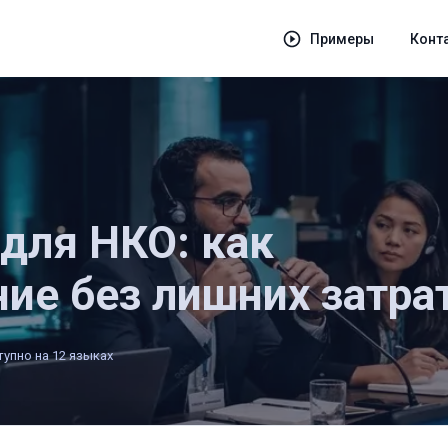
Примеры
Конт
для НКО: как
ие без лишних затра
упно на 12 языках