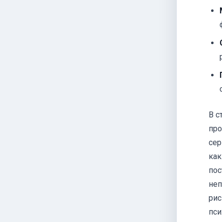
В с
про
сер
как
пос
неп
рис
пси