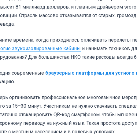
высит 81 миллиард долларов, и главным драйвером этого
овации. Отрасль массово отказывается от старых, громозд
евода.
ните времена, когда приходилось оплачивать перелеты п
огие звукоизолированные кабины
и нанимать техников дл
рудования? Для большинства НКО такие расходы всегда
годня современные
браузерные платформы для устного 
уацию.
ерь организовать профессиональное многоязычное мероп
го за 15–30 минут. Участникам не нужно скачивать специ
таточно отсканировать QR-код смартфоном, чтобы мгнове
хронному переводу на нужный язык. Такая простота досту
оте с местным населением и в полевых условиях.