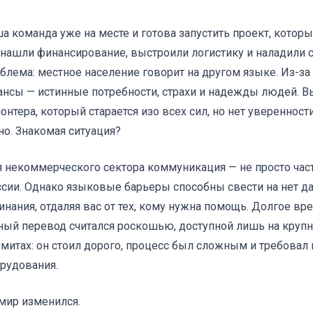
а команда уже на месте и готова запустить проект, котор
нашли финансирование, выстроили логистику и наладили св
блема: местное население говорит на другом языке. Из-за
нсы — истинные потребности, страхи и надежды людей. Вы
онтера, который старается изо всех сил, но нет уверенност
но. Знакомая ситуация?
 некоммерческого сектора коммуникация — не просто часть
сии. Однако языковые барьеры способны свести на нет д
инания, отдаляя вас от тех, кому нужна помощь. Долгое 
ный перевод считался роскошью, доступной лишь на кру
митах: он стоил дорого, процесс был сложным и требовал
рудования.
мир изменился.