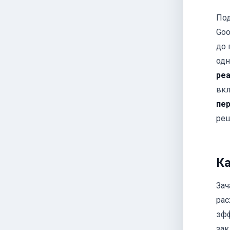
Под
Goo
до 
одн
ре
вкл
пе
ре
Ка
Зач
рас
эфф
зак