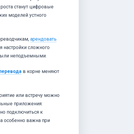
 роста станут цифровые
ких моделей устного
ереводчикам,
арендовать
я настройки сложного
 были неподъемными.
перевода
в корне меняют
риятие или встречу можно
альные приложения:
нно подключиться к
па особенно важна при