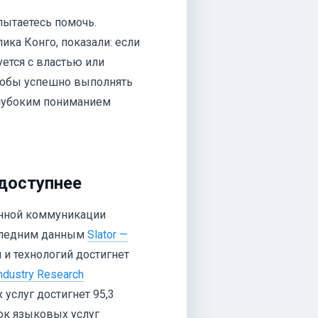
 пытаетесь помочь.
ика Конго, показали: если
ется с властью или
Чтобы успешно выполнять
глубоким пониманием
доступнее
венной коммуникации
оследним данным
Slator —
и технологий достигнет
ndustry Research
услуг достигнет 95,3
ок языковых услуг