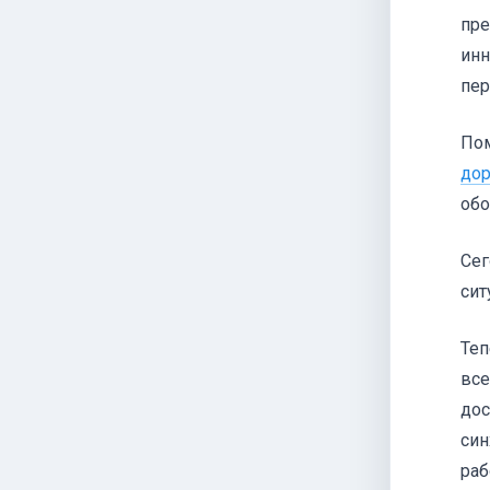
пре
инн
пер
Пом
дор
обо
Се
сит
Теп
все
дос
син
раб