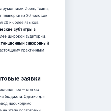
трументами: Zoom, Teams,
от планерки на 20 человек
я 20 и более языков
еские субтитры в
олее широкой аудитории,
станционный синхронный
-настоящему практичным
нтовые заявки
остепенное — статью
ии бюджета. Однако для
евод необходимо
е на этапе подготовки