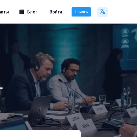
акты
Блог
Войти
Начать
т