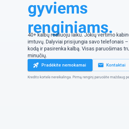
gyviems
renginiams.
40+ kalbų realiuoju laiku. Jokių vertimo kabin
imtuvų. Dalyviai prisijungia savo telefonais 
kodą ir pasirenka kalbą. Visas paruošimas tr
minučių.
Pradėkite nemokamai
Kontaktai
Kredito kortelė nereikalinga. Pirmą renginį paruošite maždaug p