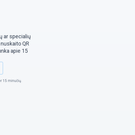
ų ar specialių
– nuskaito QR
unka apie 15
er 15 minučių.