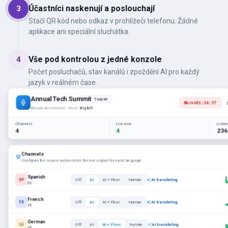
Účastníci naskenují a poslouchají
3
Stačí QR kód nebo odkaz v prohlížeči telefonu. Žádné
aplikace ani speciální sluchátka.
Vše pod kontrolou z jedné konzole
4
Počet posluchačů, stav kanálů i zpoždění AI pro každý
jazyk v reálném čase.
Annual Tech Summit
TX4K9P
LIVE
01:24:37
Broadcast console · Floor:
English
Channels
Live now
Liste
4
4
236
Channels
Configure the source and monitor the live output for each language
Spanish
SP
Off
AI
AI + Floor
Human
AI translating
ES
French
FR
Off
AI
AI + Floor
Human
AI translating
FR
German
GE
Off
AI
AI + Floor
Human
AI translating
DE