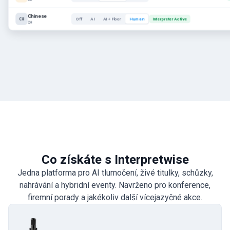
Chinese
CH
Off
AI
AI + Floor
Human
Interpreter Active
ZH
Co získáte s Interpretwise
Jedna platforma pro AI tlumočení, živé titulky, schůzky,
nahrávání a hybridní eventy. Navrženo pro konference,
firemní porady a jakékoliv další vícejazyčné akce.