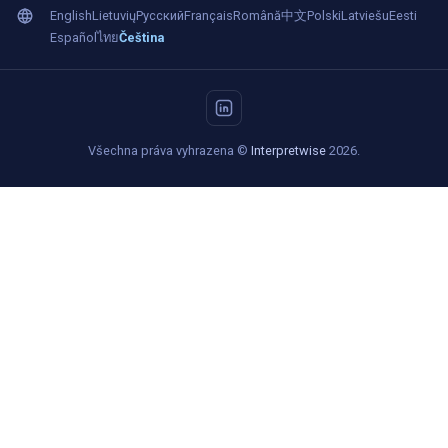
English
Lietuvių
Русский
Français
Română
中文
Polski
Latviešu
Eesti
Español
ไทย
Čeština
Všechna práva vyhrazena ©
Interpretwise
2026.