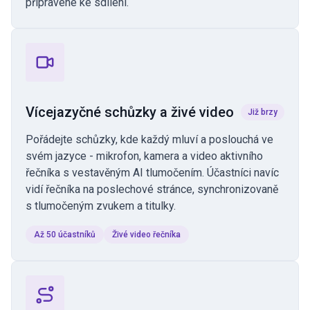
připravené ke sdílení.
Vícejazyčné schůzky a živé video
Již brzy
Pořádejte schůzky, kde každý mluví a poslouchá ve
svém jazyce - mikrofon, kamera a video aktivního
řečníka s vestavěným AI tlumočením. Účastníci navíc
vidí řečníka na poslechové stránce, synchronizovaně
s tlumočeným zvukem a titulky.
Až 50 účastníků
Živé video řečníka