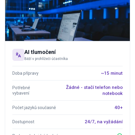
AI tlumočení
Běží v prohlížeči účastníka
~15 minut
Doba přípravy
Žádné - stačí telefon nebo
Potřebné
vybavení
notebook
40+
Počet jazyků současně
24/7, na vyžádání
Dostupnost