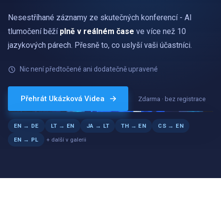
Nesestříhané záznamy ze skutečných konferencí - AI
tlumočení běží
plně v reálném čase
ve více než 10
jazykových párech. Přesně to, co uslyší vaši účastníci.
Nic není předtočené ani dodatečně upravené
ANGLIČTINA → NĚMČINA
„…und jeder Teilnehmer hört den Vortrag in seiner eigenen
Přehrát Ukázková Videa
Zdarma · bez registrace
Sprache.“
LIVE
EN → DE
LT → EN
JA → LT
TH → EN
CS → EN
+ další v galerii
EN → PL