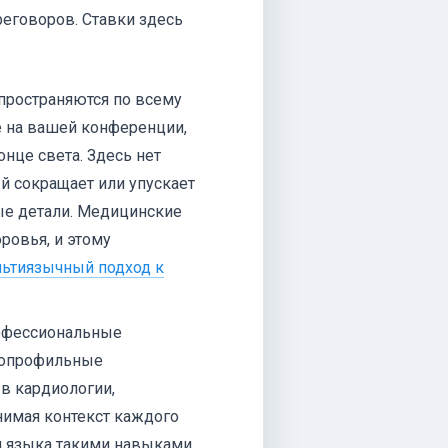
реговоров. Ставки здесь
пространяются по всему
е на вашей конференции,
нце света. Здесь нет
й сокращает или упускает
ые детали. Медицинские
ровья, и этому
ьтиязычный подход к
фессиональные
зкопрофильные
в кардиологии,
нимая контекст каждого
м языка такими навыками