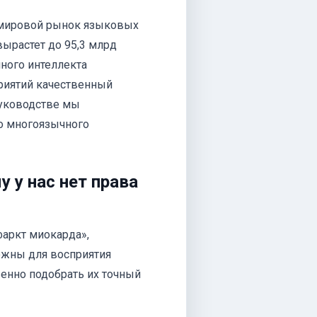
 мировой рынок языковых
 вырастет до 95,3 млрд
нного интеллекта
риятий качественный
руководстве мы
го многоязычного
 у нас нет права
фаркт миокарда»,
ожны для восприятия
венно подобрать их точный