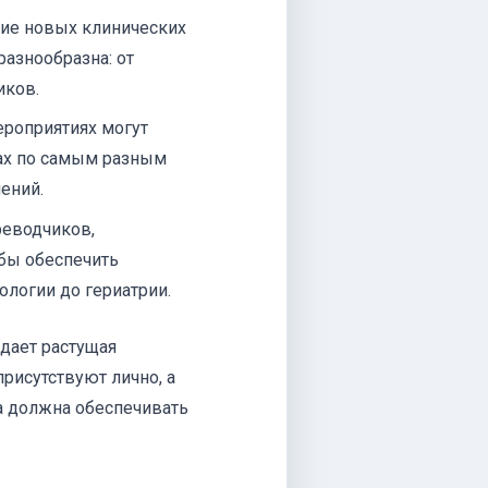
ие новых клинических
азнообразна: от
иков.
ероприятиях могут
ках по самым разным
ений.
реводчиков,
бы обеспечить
логии до гериатрии.
дает растущая
рисутствуют лично, а
а должна обеспечивать