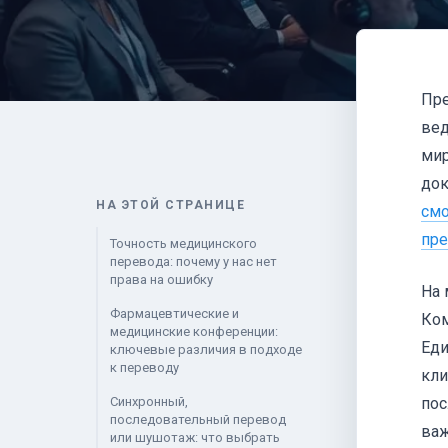
Пре
вед
мир
док
НА ЭТОЙ СТРАНИЦЕ
смо
пре
Точность медицинского
перевода: почему у нас нет
права на ошибку
На 
Фармацевтические и
Ком
медицинские конференции:
Еди
ключевые различия в подходе
к переводу
кли
Синхронный,
пос
последовательный перевод
важ
или шушотаж: что выбрать