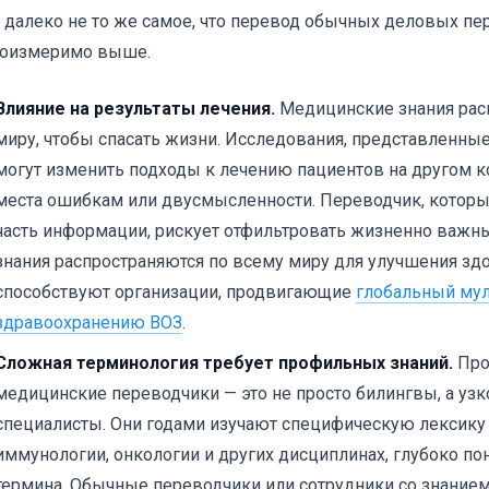
 далеко не то же самое, что перевод обычных деловых пе
соизмеримо выше.
Влияние на результаты лечения.
Медицинские знания рас
миру, чтобы спасать жизни. Исследования, представленны
могут изменить подходы к лечению пациентов на другом ко
места ошибкам или двусмысленности. Переводчик, которы
часть информации, рискует отфильтровать жизненно важн
знания распространяются по всему миру для улучшения здо
способствуют организации, продвигающие
глобальный мул
здравоохранению ВОЗ
.
Сложная терминология требует профильных знаний.
Про
медицинские переводчики — это не просто билингвы, а у
специалисты. Они годами изучают специфическую лексику 
иммунологии, онкологии и других дисциплинах, глубоко по
термина. Обычные переводчики или сотрудники со знание