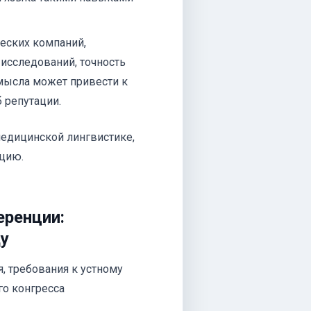
еских компаний,
исследований, точность
мысла может привести к
 репутации.
медицинской лингвистике,
цию.
еренции:
ду
, требования к устному
го конгресса