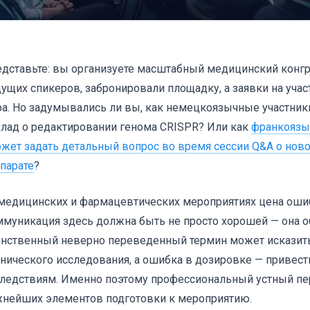
дставьте: вы организуете масштабный медицинский конгр
ущих спикеров, забронировали площадку, а заявки на учас
а. Но задумывались ли вы, как немецкоязычные участник
лад о редактировании генома CRISPR? Или как
франкоязы
жет задать детальный вопрос во время сессии Q&A о нов
парате
?
медицинских и фармацевтических мероприятиях цена оши
муникация здесь должна быть не просто хорошей — она о
нственный неверно переведенный термин может исказить
нического исследования, а ошибка в дозировке — привес
ледствиям. Именно поэтому профессиональный устный пе
нейших элементов подготовки к мероприятию.