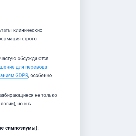
ьтаты клинических
формация строго
ачастую обсуждаются
шение для перевода
ваниям GDPR
, особенно
азбирающиеся не только
огии), но и в
ые симпозиумы):