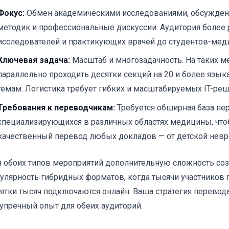
Фокус:
Обмен академическими исследованиями, обсужден
методик и профессиональные дискуссии. Аудитория более р
исследователей и практикующих врачей до студентов-мед
Ключевая задача:
Масштаб и многозадачность. На таких м
параллельно проходить десятки секций на 20 и более язы
темам. Логистика требует гибких и масштабируемых IT-реш
Требования к переводчикам:
Требуется обширная база пе
специализирующихся в различных областях медицины, что
качественный перевод любых докладов — от детской невро
 обоих типов мероприятий дополнительную сложность соз
улярность гибридных форматов, когда тысячи участников п
ятки тысяч подключаются онлайн. Ваша стратегия перевод
упречный опыт для обеих аудиторий.