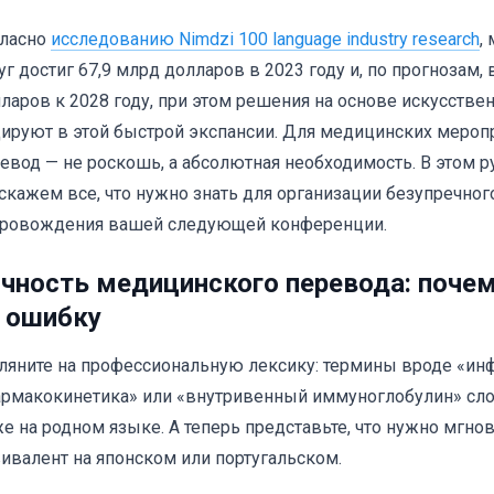
гласно
исследованию Nimdzi 100 language industry research
,
уг достиг 67,9 млрд долларов в 2023 году и, по прогнозам,
ларов к 2028 году, при этом решения на основе искусстве
ируют в этой быстрой экспансии. Для медицинских мероп
евод — не роскошь, а абсолютная необходимость. В этом 
скажем все, что нужно знать для организации безупречно
ровождения вашей следующей конференции.
чность медицинского перевода: почему
 ошибку
ляните на профессиональную лексику: термины вроде «ин
рмакокинетика» или «внутривенный иммуноглобулин» сл
е на родном языке. А теперь представьте, что нужно мгно
ивалент на японском или португальском.