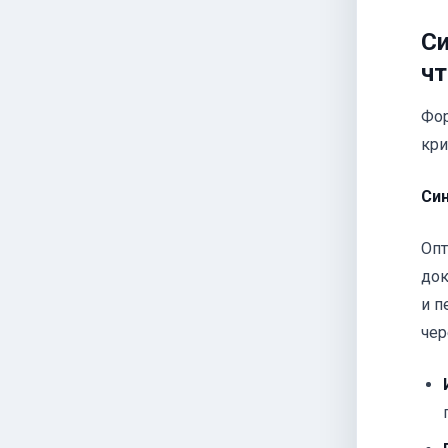
Си
чт
Фор
кри
Син
Опт
док
и п
чер