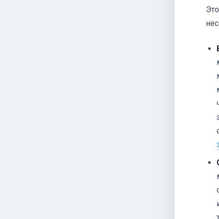
Это
не