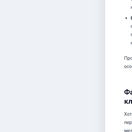
Про
осо
Фа
кл
Хот
пер
мед