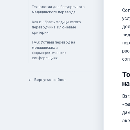
Технологии для безупречного
Со
медицинского перевода
усл
Как выбрать медицинского
дол
переводчика: ключевые
критерии
лид
FAQ: Устный перевод на
пер
медицинских и
рас
фармацевтических
конференциях
соп
То
Вернуться в блог
на
Взг
«фа
даж
экв