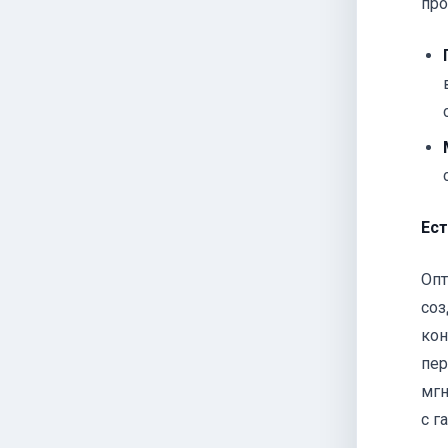
про
Ест
Опт
соз
кон
пер
мгн
с г