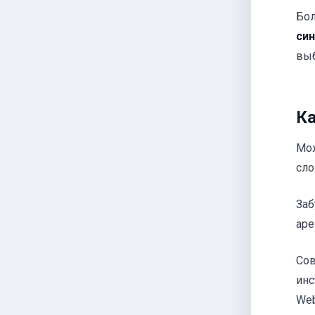
Бол
син
выб
Ка
Мож
сло
Заб
аре
Сов
инс
Web