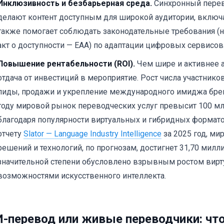
Инклюзивность и безбарьерная среда.
Синхронный перев
делают контент доступным для широкой аудитории, включ
также помогает соблюдать законодательные требования (
акт о доступности — EAA) по адаптации цифровых сервисов
Повышение рентабельности (ROI).
Чем шире и активнее 
отдача от инвестиций в мероприятие. Рост числа участнико
лиды, продажи и укрепление международного имиджа бренд
году мировой рынок переводческих услуг превысит 100 м
благодаря популярности виртуальных и гибридных формато
отчету
Slator — Language Industry Intelligence
за 2025 год, м
решений и технологий, по прогнозам, достигнет 31,70 милл
значительной степени обусловлено взрывным ростом вирт
возможностями искусственного интеллекта.
-перевод или живые переводчики: чт