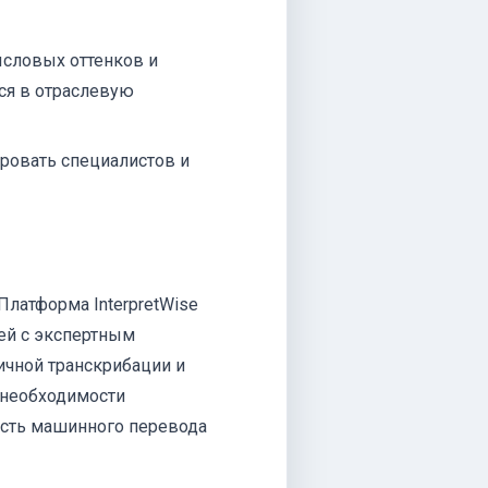
ысловых оттенков и
ся в отраслевую
ровать специалистов и
латформа InterpretWise
ей с экспертным
ичной транскрибации и
 необходимости
ость машинного перевода