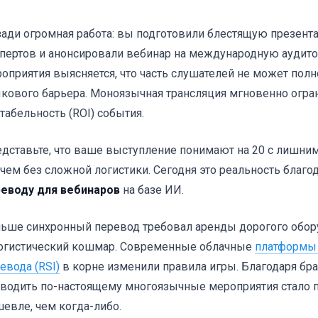
ади огромная работа: вы подготовили блестящую презент
пертов и анонсировали вебинар на международную аудито
оприятия выясняется, что часть слушателей не может полн
кового барьера. Моноязычная трансляция мгновенно огран
табельность (ROI) события.
дставьте, что ваше выступление понимают на 20 с лишни
чем без сложной логистики. Сегодня это реальность благо
еводу для вебинаров
на базе ИИ.
ьше синхронный перевод требовал аренды дорогого обор
огистический кошмар. Современные облачные
платформы 
евода (RSI)
в корне изменили правила игры. Благодаря б
водить по-настоящему многоязычные мероприятия стало п
евле, чем когда-либо.