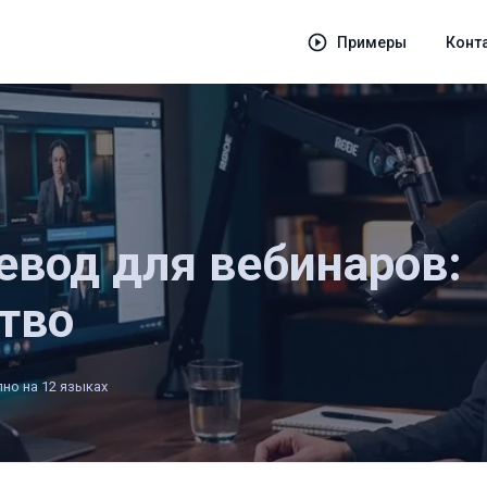
Примеры
Конт
евод для вебинаров:
тво
но на 12 языках