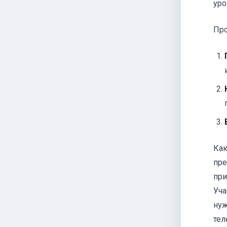
уро
Про
Как
пре
при
Уча
нуж
тел