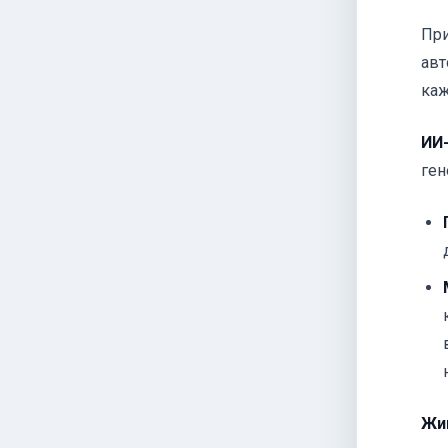
При
авт
каж
ИИ
ген
Жи