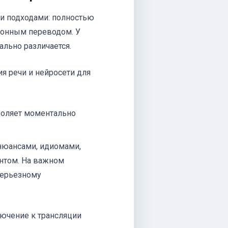
и подходами: полностью
онным переводом. У
ально различается.
я речи и нейросети для
воляет моментально
 нюансами, идиомами,
нтом. На важном
серьезному
ючение к трансляции