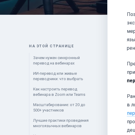
Поз
экс
мер
язы
НА ЭТОЙ СТРАНИЦЕ
рен
Зачем нужен синхронный
перевод на вебинарах
Пре
при
ИИ-перевод или живые
переводчики: что выбрать
пер
Как настроить перевод
вебинара в Zoom или Teams
Ран
в л
Масштабирование: от 20 до
500+ участников
пер
Лучшие практики проведения
про
многоязычных вебинаров
деш