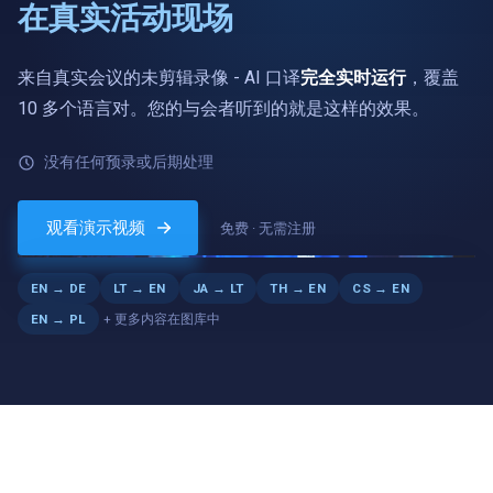
在真实活动现场
来自真实会议的未剪辑录像 - AI 口译
完全实时运行
，覆盖
10 多个语言对。您的与会者听到的就是这样的效果。
没有任何预录或后期处理
英语 → 德语
„…und jeder Teilnehmer hört den Vortrag in seiner eigenen
观看演示视频
免费 · 无需注册
Sprache.“
LIVE
EN → DE
LT → EN
JA → LT
TH → EN
CS → EN
+ 更多内容在图库中
EN → PL