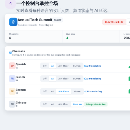
一个控制台掌控全场
4
实时查看每种语言的收听人数、频道状态与 AI 延迟。
Annual Tech Summit
TX4K9P
LIVE
01:24:37
Broadcast console · Floor:
English
Channels
Live now
Liste
4
4
236
Channels
Configure the source and monitor the live output for each language
Spanish
SP
Off
AI
AI + Floor
Human
AI translating
ES
French
FR
Off
AI
AI + Floor
Human
AI translating
FR
German
GE
Off
AI
AI + Floor
Human
AI translating
DE
Chinese
CH
Off
AI
AI + Floor
Human
Interpreter Active
ZH