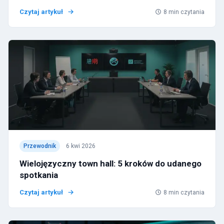
Czytaj artykuł
8
min czytania
Przewodnik
6 kwi 2026
Wielojęzyczny town hall: 5 kroków do udanego
spotkania
Czytaj artykuł
8
min czytania