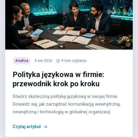
Analiza
3 sie 2026
9
min czytania
Polityka językowa w firmie:
przewodnik krok po kroku
Stwórz skuteczną politykę językową w swojej firmie.
Dowiedz się, jak zarządzać komunikacją wewnętrzną,
zewnętrzną i technologią w globalnej organizacji.
Czytaj artykuł