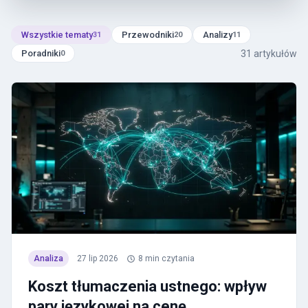
Wszystkie tematy
Przewodniki
Analizy
31
20
11
31
artykułów
Poradniki
0
Analiza
27 lip 2026
8
min czytania
Koszt tłumaczenia ustnego: wpływ
pary językowej na cenę