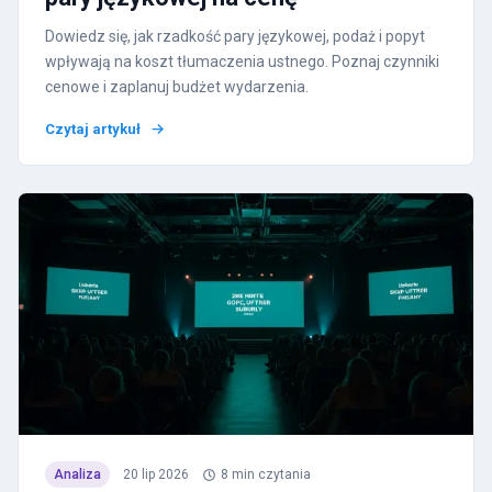
Dowiedz się, jak rzadkość pary językowej, podaż i popyt
wpływają na koszt tłumaczenia ustnego. Poznaj czynniki
cenowe i zaplanuj budżet wydarzenia.
Czytaj artykuł
Analiza
20 lip 2026
8
min czytania