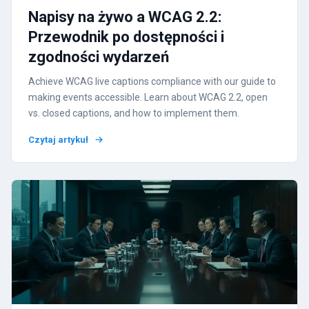
Napisy na żywo a WCAG 2.2:
Przewodnik po dostępności i
zgodności wydarzeń
Achieve WCAG live captions compliance with our guide to
making events accessible. Learn about WCAG 2.2, open
vs. closed captions, and how to implement them.
Czytaj artykuł