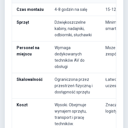
Czas montażu
4-8 godzin na salę
15-120 minu
Sprzęt
Dźwiękoszczelne
Minimalny. 
kabiny, nadajniki,
smartfonów
odbiorniki, słuchawki
Personel na
Wymaga
Może być za
miejscu
dedykowanych
zespół even
techników AV do
obsługi
Skalowalność
Ograniczona przez
Łatwo skaluj
przestrzeń fizyczną i
uczestników
dostępność sprzętu
Koszt
Wysoki. Obejmuje
Znacznie niż
wynajem sprzętu,
logistyki.
transport i pracę
techników.