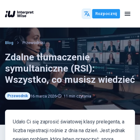
Rozpocznij
Blog
Przewodniki
Zdalne tłumaczenie
symultaniczne (RSI):
Wszystko, co musisz wiedzieć
16 marca 2026
11
min czytania
Przewodnik
Udało Ci się zaprosić światowej klasy prelegenta, a
liczba rejestracji rośnie z dnia na dzień. Jest jednak
pewien problem, który łatwo przeoczyć: spora