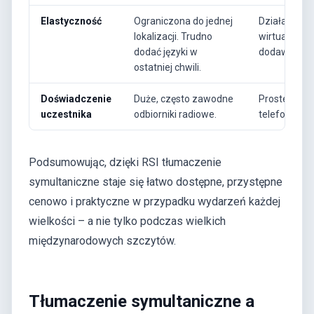
Elastyczność
Ograniczona do jednej
Działa na w
lokalizacji. Trudno
wirtualnych
dodać języki w
dodawanie j
ostatniej chwili.
Doświadczenie
Duże, często zawodne
Proste skan
uczestnika
odbiorniki radiowe.
telefonie. Be
Podsumowując, dzięki RSI tłumaczenie
symultaniczne staje się łatwo dostępne, przystępne
cenowo i praktyczne w przypadku wydarzeń każdej
wielkości – a nie tylko podczas wielkich
międzynarodowych szczytów.
Tłumaczenie symultaniczne a