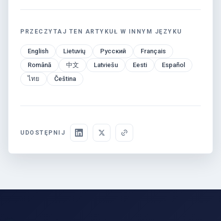
PRZECZYTAJ TEN ARTYKUŁ W INNYM JĘZYKU
English
Lietuvių
Русский
Français
Română
中文
Latviešu
Eesti
Español
ไทย
Čeština
UDOSTĘPNIJ