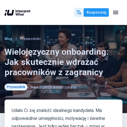
Rozpocznij
Blog
Przewodniki
Wielojęzyczny onboarding:
Jak skutecznie wdrażać
pracowników z zagranicy
4 maja 2026
8
min czytania
Przewodnik
Udało Ci się znaleźć idealnego kandydata. Ma
odpowiednie umiejętności, motywację i świetne
nastawienie. Jest tylko jeden haczyk – mówi w