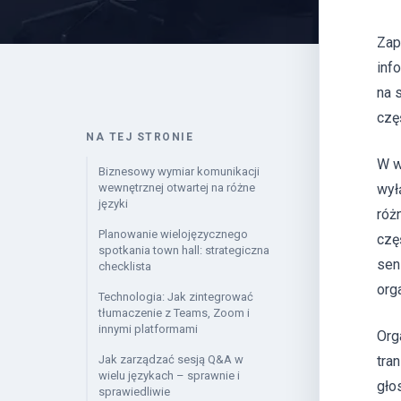
Zap
inf
na 
czę
NA TEJ STRONIE
W w
Biznesowy wymiar komunikacji
wewnętrznej otwartej na różne
wył
języki
róż
Planowanie wielojęzycznego
czę
spotkania town hall: strategiczna
sen
checklista
orga
Technologia: Jak zintegrować
tłumaczenie z Teams, Zoom i
innymi platformami
Org
Jak zarządzać sesją Q&A w
tra
wielu językach – sprawnie i
gło
sprawiedliwie