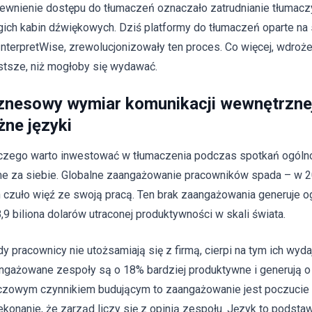
ewnienie dostępu do tłumaczeń oznaczało zatrudnianie tłumacz
gich kabin dźwiękowych. Dziś platformy do tłumaczeń oparte na sz
 InterpretWise, zrewolucjonizowały ten proces. Co więcej, wdroże
stsze, niż mogłoby się wydawać.
znesowy wymiar komunikacji wewnętrznej
żne języki
czego warto inwestować w tłumaczenia podczas spotkań ogól
e za siebie. Globalne zaangażowanie pracowników spada – w 2
h czuło więź ze swoją pracą. Ten brak zaangażowania generuje
8,9 biliona dolarów utraconej produktywności w skali świata.
dy pracownicy nie utożsamiają się z firmą, cierpi na tym ich wyd
ngażowane zespoły są o 18% bardziej produktywne i generują 
czowym czynnikiem budującym to zaangażowanie jest poczucie 
ekonanie, że zarząd liczy się z opinią zespołu. Język to pods