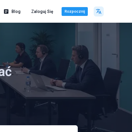
Blog
Zaloguj Się
Rozpocznij
ać