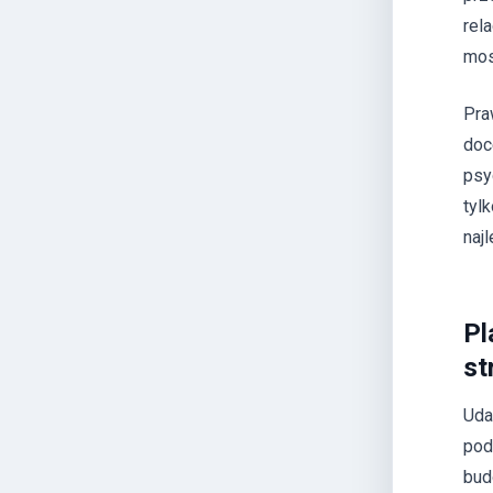
rel
mos
Pra
doc
psy
tyl
naj
Pl
st
Uda
pod
bud