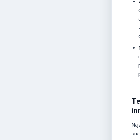
Te
in
Naj
one