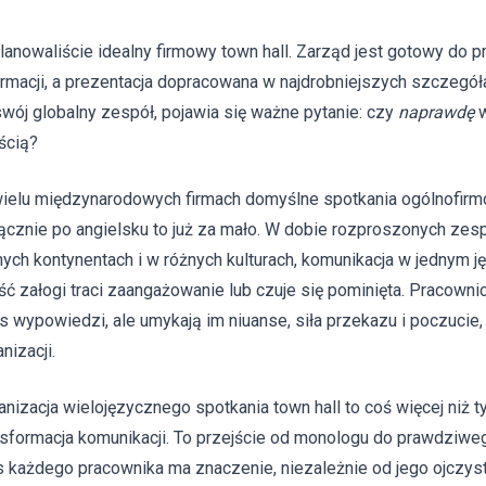
lanowaliście idealny firmowy town hall. Zarząd jest gotowy do 
ormacji, a prezentacja dopracowana w najdrobniejszych szczegóła
swój globalny zespół, pojawia się ważne pytanie: czy
naprawdę
w
ścią?
ielu międzynarodowych firmach domyślne spotkania ogólnofirm
ącznie po angielsku to już za mało. W dobie rozproszonych zesp
nych kontynentach i w różnych kulturach, komunikacja w jednym j
ść załogi traci zaangażowanie lub czuje się pominięta. Pracow
s wypowiedzi, ale umykają im niuanse, siła przekazu i poczucie
nizacji.
anizacja wielojęzycznego spotkania town hall to coś więcej niż t
nsformacja komunikacji. To przejście od monologu do prawdziweg
s każdego pracownika ma znaczenie, niezależnie od jego ojczys