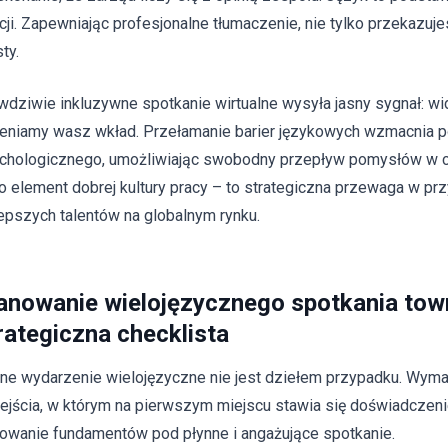
acji. Zapewniając profesjonalne tłumaczenie, nie tylko przekazuj
ty.
wdziwie inkluzywne spotkanie wirtualne wysyła jasny sygnał: w
eniamy wasz wkład. Przełamanie barier językowych wzmacnia 
chologicznego, umożliwiając swobodny przepływ pomysłów w całe
ko element dobrej kultury pracy – to strategiczna przewaga w pr
lepszych talentów na globalnym rynku.
anowanie wielojęzycznego spotkania town
rategiczna checklista
ne wydarzenie wielojęzyczne nie jest dziełem przypadku. Wyma
ejścia, w którym na pierwszym miejscu stawia się doświadczeni
owanie fundamentów pod płynne i angażujące spotkanie.