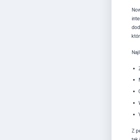
Now
int
dod
któ
Naj
Z p
tak