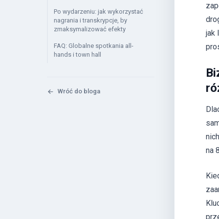
zap
Po wydarzeniu: jak wykorzystać
dro
nagrania i transkrypcje, by
zmaksymalizować efekty
jak
FAQ: Globalne spotkania all-
pro
hands i town hall
Bi
ró
Wróć do bloga
Dla
sam
nic
na 
Kie
zaa
Klu
prz