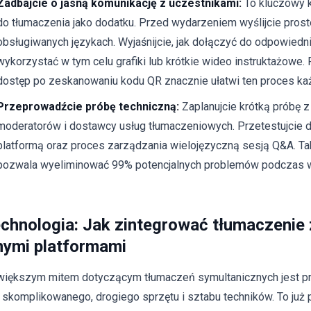
Zadbajcie o jasną komunikację z uczestnikami:
To kluczowy kr
do tłumaczenia jako dodatku. Przed wydarzeniem wyślijcie prost
obsługiwanych językach. Wyjaśnijcie, jak dołączyć do odpowiedn
wykorzystać w tym celu grafiki lub krótkie wideo instruktażowe.
dostęp po zeskanowaniu kodu QR znacznie ułatwi ten proces k
Przeprowadźcie próbę techniczną:
Zaplanujcie krótką próbę z
moderatorów i dostawcy usług tłumaczeniowych. Przetestujcie dź
platformą oraz proces zarządzania wielojęzyczną sesją Q&A. Ta
pozwala wyeliminować 99% potencjalnych problemów podczas w
chnologia: Jak zintegrować tłumaczenie
nymi platformami
większym mitem dotyczącym tłumaczeń symultanicznych jest p
 skomplikowanego, drogiego sprzętu i sztabu techników. To już 