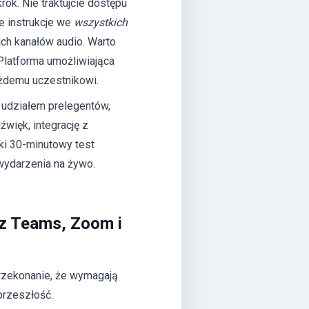
ok. Nie traktujcie dostępu
e instrukcje we
wszystkich
ich kanałów audio. Warto
 Platforma umożliwiająca
ażdemu uczestnikowi.
 udziałem prelegentów,
więk, integrację z
ki 30-minutowy test
ydarzenia na żywo.
 z Teams, Zoom i
rzekonanie, że wymagają
przeszłość.