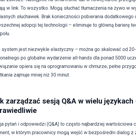
kają w link. To wszystko. Mogą słuchać tłumaczenia na żywo w w
łasnych słuchawek. Brak konieczności pobierania dodatkowego 
szechnej adopcji tej technologii – eliminuje to główną barierę t
połu.
i system jest niezwykle elastyczny – można go skalować od 2
ionalnego po globalne wydarzenie all-hands dla ponad 5000 uc
wiązanie opiera się na oprogramowaniu w chmurze, pełne przyg
tkania zajmuje mniej niż 30 minut.
k zarządzać sesją Q&A w wielu językach 
rawiedliwie
ja pytań i odpowiedzi (Q&A) to często najbardziej wartościowa c
ent, w którym pracownicy mogą wejść w bezpośredni dialog z