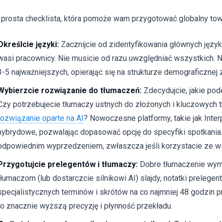
 prosta checklista, która pomoże wam przygotować globalny town
Określcie języki:
Zacznijcie od zidentyfikowania głównych język
wasi pracownicy. Nie musicie od razu uwzględniać wszystkich. 
3-5 najważniejszych, opierając się na strukturze demograficznej 
Wybierzcie rozwiązanie do tłumaczeń:
Zdecydujcie, jakie pode
Czy potrzebujecie tłumaczy ustnych do złożonych i kluczowych t
rozwiązanie oparte na AI
? Nowoczesne platformy, takie jak Inter
hybrydowe, pozwalając dopasować opcję do specyfiki spotkania.
odpowiednim wyprzedzeniem, zwłaszcza jeśli korzystacie ze w
Przygotujcie prelegentów i tłumaczy:
Dobre tłumaczenie wym
tłumaczom (lub dostarczcie silnikowi AI) slajdy, notatki prelege
specjalistycznych terminów i skrótów na co najmniej 48 godzin
to znacznie wyższą precyzję i płynność przekładu.