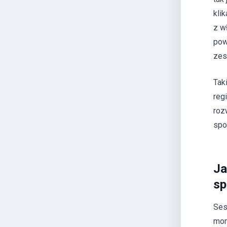
kli
z w
pow
zes
Tak
reg
roz
spo
Ja
sp
Ses
mom