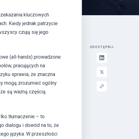
przekazania kluczowych
ch. Kiedy jednak patrzycie
szyscy czują się jego
UDOSTĘPNIJ
owe (all-hands) prowadzone
ołów, pracujących na
ęzyku sprawia, że znaczna
nicy mogą zrozumieć ogólny
, że są ważną częścią
ylko tłumaczenie – to
o dialogu i dowód na to, że
tego języka. W przeszłości