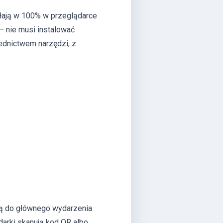
łają w 100% w przeglądarce
 – nie musi instalować
ednictwem narzędzi, z
ją do głównego wydarzenia
darki skanują kod QR albo