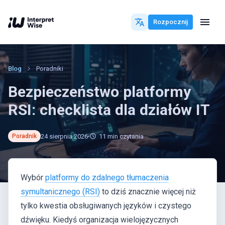
Rozpocznij
Blog
Poradniki
Bezpieczeństwo platformy
RSI: checklista dla działów IT
24 sierpnia 2026
11
min czytania
Poradnik
Wybór
platformy do zdalnego tłumaczenia
symultanicznego (RSI)
to dziś znacznie więcej niż
tylko kwestia obsługiwanych języków i czystego
dźwięku. Kiedyś organizacja wielojęzycznych