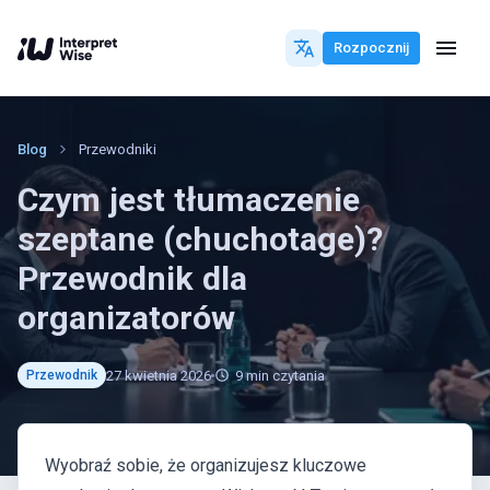
Rozpocznij
Blog
Przewodniki
Czym jest tłumaczenie
szeptane (chuchotage)?
Przewodnik dla
organizatorów
27 kwietnia 2026
9
min czytania
Przewodnik
Wyobraź sobie, że organizujesz kluczowe