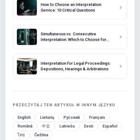
How to Choose an Interpretation
Service: 10 Critical Questions
Simultaneous vs. Consecutive
Interpretation: Which to Choose for
Your Event?
Interpretation for Legal Proceedings:
Depositions, Hearings & Arbitrations
PRZECZYTAJ TEN ARTYKUŁ W INNYM JĘZYKU
English
Lietuvių
Русский
Français
Română
中文
Latviešu
Eesti
Español
ไทย
Čeština