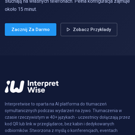
słuchają na własnych telefonach. Pełna konfiguracja zajmuje
około 15 minut.
Zacznij Za Darmo
Zobacz Przykłady
Interpretwise to oparta na AI platforma do tłumaczeń
symultanicznych podczas wydarzeń na żywo. Tłumaczenia w
czasie rzeczywistym w 40+ językach - uczestnicy dołączają przez
kod QR lub link w przeglądarce, bez kabin i dedykowanych
odbiorników. Stworzona z myślą o konferencjach, eventach