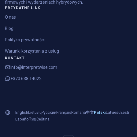
firmowych i wydarzeniach hybrydowych.
PRZYDATNE LINKI
O nas
Blog
Polityka prywatności
Warunki korzystania z usług
KONTAKT
info@interpretwise.com
+370 638 14022
English
Lietuvių
Русский
Français
Română
中文
Polski
Latviešu
Eesti
Español
ไทย
Čeština