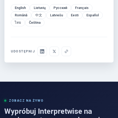
English
Lietuvių
Русский
Français
Română
中文
Latviešu
Eesti
Español
ไทย
Čeština
UDOSTĘPNIJ
ZOBACZ NA ŻYWO
Wypróbuj Interpretwise na