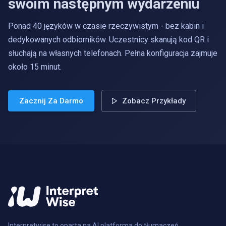
swoim następnym wydarzeniu
Ponad 40 języków w czasie rzeczywistym - bez kabin i
dedykowanych odbiorników. Uczestnicy skanują kod QR i
słuchają na własnych telefonach. Pełna konfiguracja zajmuje
około 15 minut.
Zacznij Za Darmo
Zobacz Przykłady
Interpretwise to oparta na AI platforma do tłumaczeń