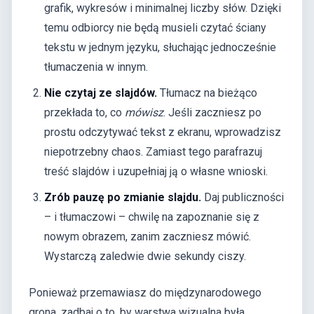
grafik, wykresów i minimalnej liczby słów. Dzięki
temu odbiorcy nie będą musieli czytać ściany
tekstu w jednym języku, słuchając jednocześnie
tłumaczenia w innym.
Nie czytaj ze slajdów.
Tłumacz na bieżąco
przekłada to, co
mówisz
. Jeśli zaczniesz po
prostu odczytywać tekst z ekranu, wprowadzisz
niepotrzebny chaos. Zamiast tego parafrazuj
treść slajdów i uzupełniaj ją o własne wnioski.
Zrób pauzę po zmianie slajdu.
Daj publiczności
– i tłumaczowi – chwilę na zapoznanie się z
nowym obrazem, zanim zaczniesz mówić.
Wystarczą zaledwie dwie sekundy ciszy.
Ponieważ przemawiasz do międzynarodowego
grona, zadbaj o to, by warstwa wizualna była