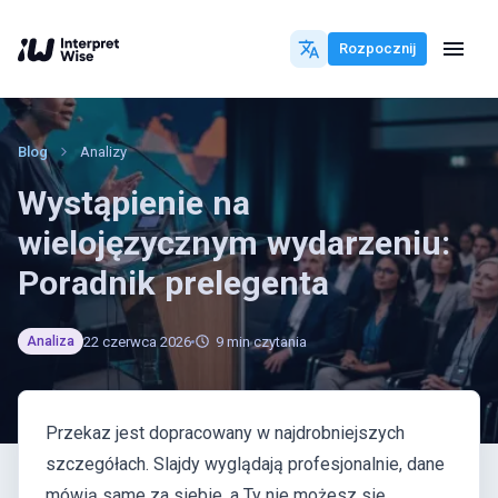
Rozpocznij
Blog
Analizy
Wystąpienie na
wielojęzycznym wydarzeniu:
Poradnik prelegenta
22 czerwca 2026
9
min czytania
Analiza
Przekaz jest dopracowany w najdrobniejszych
szczegółach. Slajdy wyglądają profesjonalnie, dane
mówią same za siebie, a Ty nie możesz się