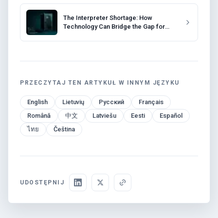
The Interpreter Shortage: How
Technology Can Bridge the Gap for
Event Organizers
PRZECZYTAJ TEN ARTYKUŁ W INNYM JĘZYKU
English
Lietuvių
Русский
Français
Română
中文
Latviešu
Eesti
Español
ไทย
Čeština
UDOSTĘPNIJ