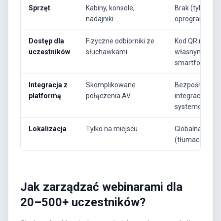
Sprzęt
Kabiny, konsole,
Brak (tylko
nadajniki
oprogramowan
Dostęp dla
Fizyczne odbiorniki ze
Kod QR na
uczestników
słuchawkami
własnym
smartfonie
Integracja z
Skomplikowane
Bezpośrednia
platformą
połączenia AV
integracja
systemowa
Lokalizacja
Tylko na miejscu
Globalna
(tłumacze zdal
Jak zarządzać webinarami dla
20–500+ uczestników?