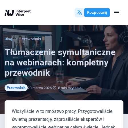
Rozpocznij
Blog
Przewodniki
Tłumaczenie symultaniczne
na webinarach: kompletny
przewodnik
23 marca 2026
8
min czytania
Przewodnik
Włożyliście w to mnóstwo pracy. Przygotowaliście
świetną prezentację, zaprosiliście ekspertów i
wypromowaliście webinar na całym świecie. Jednak