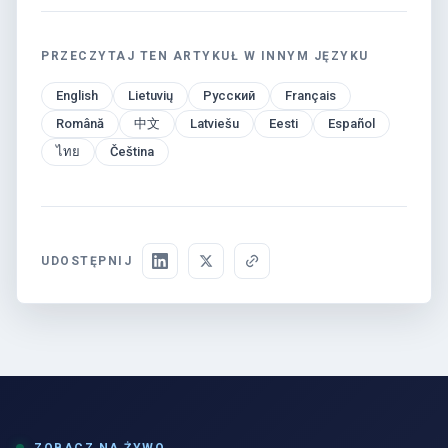
PRZECZYTAJ TEN ARTYKUŁ W INNYM JĘZYKU
English
Lietuvių
Русский
Français
Română
中文
Latviešu
Eesti
Español
ไทย
Čeština
UDOSTĘPNIJ