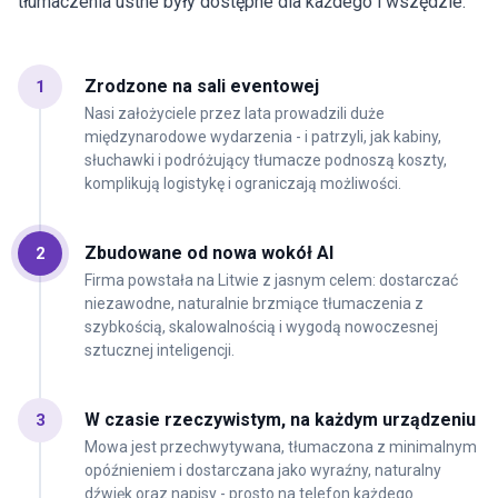
tłumaczenia ustne były dostępne dla każdego i wszędzie.
Zrodzone na sali eventowej
1
Nasi założyciele przez lata prowadzili duże
międzynarodowe wydarzenia - i patrzyli, jak kabiny,
słuchawki i podróżujący tłumacze podnoszą koszty,
komplikują logistykę i ograniczają możliwości.
Zbudowane od nowa wokół AI
2
Firma powstała na Litwie z jasnym celem: dostarczać
niezawodne, naturalnie brzmiące tłumaczenia z
szybkością, skalowalnością i wygodą nowoczesnej
sztucznej inteligencji.
W czasie rzeczywistym, na każdym urządzeniu
3
Mowa jest przechwytywana, tłumaczona z minimalnym
opóźnieniem i dostarczana jako wyraźny, naturalny
dźwięk oraz napisy - prosto na telefon każdego