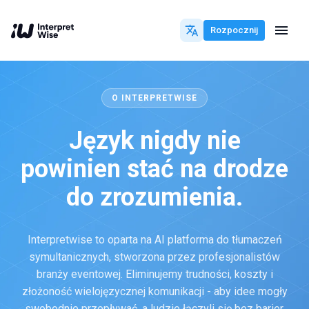
Rozpocznij
O INTERPRETWISE
Język nigdy nie
powinien stać na drodze
do zrozumienia.
Interpretwise to oparta na AI platforma do tłumaczeń
symultanicznych, stworzona przez profesjonalistów
branży eventowej. Eliminujemy trudności, koszty i
złożoność wielojęzycznej komunikacji - aby idee mogły
swobodnie przepływać, a ludzie łączyli się bez barier.