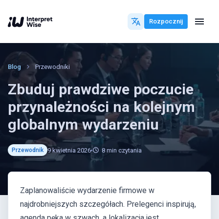
Rozpocznij
Blog
Przewodniki
Zbuduj prawdziwe poczucie
przynależności na kolejnym
globalnym wydarzeniu
9 kwietnia 2026
8
min czytania
Przewodnik
Zaplanowaliście wydarzenie firmowe w
najdrobniejszych szczegółach. Prelegenci inspirują,
agenda pęka w szwach, a lokalizacja jest