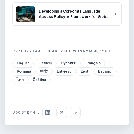
Developing a Corporate Language
Access Policy: A Framework for Global
Companies
PRZECZYTAJ TEN ARTYKUŁ W INNYM JĘZYKU
English
Lietuvių
Русский
Français
Română
中文
Latviešu
Eesti
Español
ไทย
Čeština
UDOSTĘPNIJ