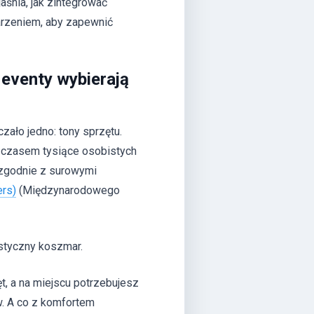
aśnia, jak zintegrować
rzeniem, aby zapewnić
eventy wybierają
zało jedno: tony sprzętu.
 a czasem tysiące osobistych
 zgodnie z surowymi
ers)
(Międzynarodowego
istyczny koszmar.
t, a na miejscu potrzebujesz
w. A co z komfortem