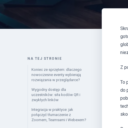
Skr
got
glo
nie
NA TEJ STRONIE
Z p
Koniec ze sprzętem: dlaczego
nowoczesne eventy wybierają
rozwiązania w przeglądarce?
To 
Wygodny dostęp dla
do 
uczestników: siła kodów QR i
pob
zwykłych linków
tec
Integracja w praktyce: jak
sko
połączyć tłumaczenie z
Zoomem, Teamsami i Webexem?