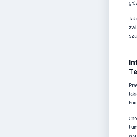
głó
Tak
zwi
sza
In
Te
Pra
tak
tłu
Cho
tłu
wsp