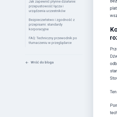
Bez
Jak zapewnić płynne działanie:
przepustowość łącza i
pla
urządzenia uczestników
wsz
Bezpieczeństwo i zgodność z
przepisami: standardy
Ko
korporacyjne
ro
FAQ: Techniczny przewodnik po
tłumaczeniu w przeglądarce
Prz
Dźw
Wróć do bloga
odb
sta
Sto
Ten
Pom
tec