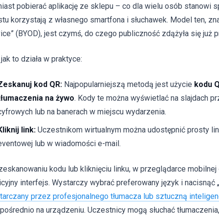
iast pobierać aplikację ze sklepu – co dla wielu osób stanowi s
stu korzystają z własnego smartfona i słuchawek. Model ten, zna
ice” (BYOD), jest czymś, do czego publiczność zdążyła się już 
jak to działa w praktyce:
Zeskanuj kod QR:
Najpopularniejszą metodą jest użycie
kodu Q
tłumaczenia na żywo
. Kody te można wyświetlać na slajdach pr
cyfrowych lub na banerach w miejscu wydarzenia.
Kliknij link:
Uczestnikom wirtualnym można udostępnić prosty lin
eventowej lub w wiadomości e-mail.
zeskanowaniu kodu lub kliknięciu linku, w przeglądarce mobilnej 
uicyjny interfejs. Wystarczy wybrać preferowany język i nacisnąć 
tarczany przez profesjonalnego tłumacza lub sztuczną inteligen
pośrednio na urządzeniu. Uczestnicy mogą słuchać tłumaczenia,