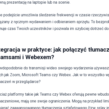
wną prezentację na laptopie lub na scenie.
ie podejście umożliwia śledzenie frekwencji w czasie rzeczywis
ązany z ręcznym wydawaniem i odbieraniem sprzętu. To bezpro
nuje czas Twoich uczestników i pozwala im szybciej dotrzeć do 
tegracja w praktyce: jak połączyć tłuma
amsami i Webexem?
wdopodobnie do transmisji wideo swojego wydarzenia używasz j
ich jak Zoom, Microsoft Teams czy Webex. Jak w to wszystko w
maczeń w przeglądarce?
ciaż platformy takie jak Teams czy Webex oferują pewne wbud
maczeniowe, mają one swoje ograniczenia. Mogą na przykład limi
ierać zaawansowanego tłumaczenia sztafetowego (tzw. relay int