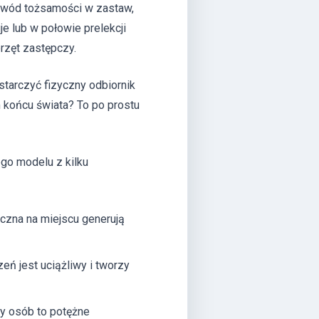
dowód tożsamości w zastaw,
e lub w połowie prelekcji
przęt zastępczy.
tarczyć fizyczny odbiornik
 końcu świata? To po prostu
go modelu z kilku
iczna na miejscu generują
eń jest uciążliwy i tworzy
y osób to potężne