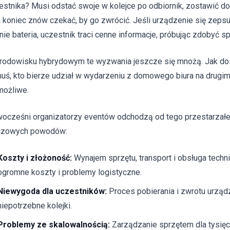
estnika? Musi odstać swoje w kolejce po odbiornik, zostawić 
a koniec znów czekać, by go zwrócić. Jeśli urządzenie się zepsuj
nie bateria, uczestnik traci cenne informacje, próbując zdobyć s
rodowisku hybrydowym te wyzwania jeszcze się mnożą. Jak dos
uś, kto bierze udział w wydarzeniu z domowego biura na drugim
możliwe.
ocześni organizatorzy eventów odchodzą od tego przestarzałe
czowych powodów:
Koszty i złożoność:
Wynajem sprzętu, transport i obsługa techn
ogromne koszty i problemy logistyczne.
Niewygoda dla uczestników:
Proces pobierania i zwrotu urządz
niepotrzebne kolejki.
Problemy ze skalowalnością:
Zarządzanie sprzętem dla tysięc