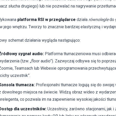
macz słucha drugiego) lub nie pozwalać na nagrywanie przetłuma
dykowana
platforma RSI w przeglądarce
działa
równolegle
do 
 w jego wnętrzu. Tworzy to znacznie bardziej elastyczną i wydajn
owy schemat działania wygląda następująco:
Źródłowy sygnał audio:
Platforma tłumaczeniowa musi odbiera
wydarzenia (tzw. „floor audio”). Zazwyczaj odbywa się to poprze
Zoomie, Teamsach lub Webexie oprogramowania przechwytująceg
„cichy uczestnik”.
Konsola tłumacza:
Profesjonalni tłumacze logują się do swojej 
z dowolnego miejsca na świecie. Widzą obraz wideo z wydarzeni
prelegenta, co pozwala im na zapewnienie wysokiej jakości tłu
Dostęp dla uczestników:
Uczestnicy, zarówno stacjonarni, jak i