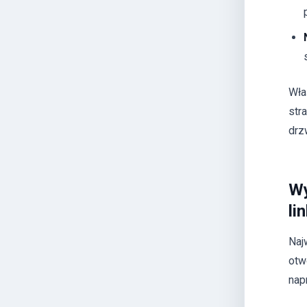
Wła
str
drz
Wy
li
Naj
otw
nap