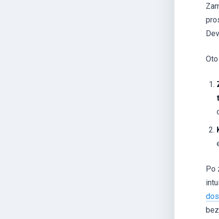
Zam
pro
Dev
Oto 
Po 
int
dos
bez