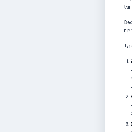
tłu
De
nie
Typ