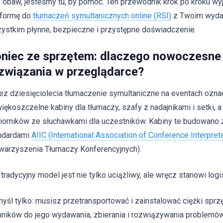
 obaw, jesteśmy tu, by pomóc. Ten przewodnik krok po kroku wyj
tformę do
tłumaczeń symultanicznych online (RSI)
z Twoim wyda
ystkim płynne, bezpieczne i przystępne doświadczenie.
niec ze sprzętem: dlaczego nowoczesne 
związania w przeglądarce?
ez dziesięciolecia tłumaczenie symultaniczne na eventach oznac
iękoszczelne kabiny dla tłumaczy, szafy z nadajnikami i setki,
iorników ze słuchawkami dla uczestników. Kabiny te budowano
ndardami
AIIC (International Association of Conference Interpret
warzyszenia Tłumaczy Konferencyjnych).
 tradycyjny model jest nie tylko uciążliwy, ale wręcz stanowi log
yśl tylko: musisz przetransportować i zainstalować ciężki sprzę
hników do jego wydawania, zbierania i rozwiązywania problemó