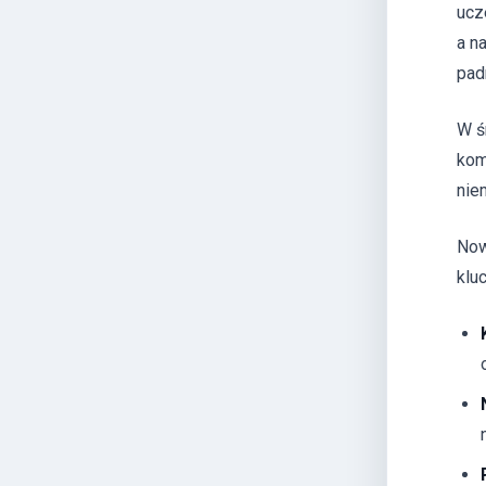
ucz
a n
pad
W ś
kom
nie
Now
klu