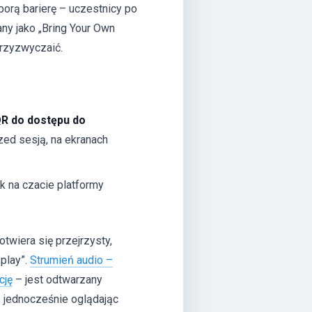
porą barierę – uczestnicy po
ny jako „Bring Your Own
przyzwyczaić.
R do dostępu do
zed sesją, na ekranach
k na czacie platformy
otwiera się przejrzysty,
„play”.
Strumień audio –
cję
– jest odtwarzany
 jednocześnie oglądając