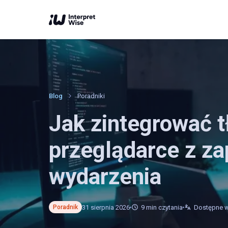
Blog
Poradniki
Jak zintegrować 
przeglądarce z z
wydarzenia
31 sierpnia 2026
9
min czytania
Dostępne w
Poradnik