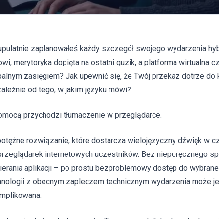
upulatnie zaplanowałeś każdy szczegół swojego wydarzenia hy
owi, merytoryka dopięta na ostatni guzik, a platforma wirtualna cz
balnym zasięgiem? Jak upewnić się, że Twój przekaz dotrze do 
zależnie od tego, w jakim języku mówi?
omocą przychodzi tłumaczenie w przeglądarce.
potężne rozwiązanie, które dostarcza wielojęzyczny dźwięk w c
przeglądarek internetowych uczestników. Bez nieporęcznego spr
ierania aplikacji – po prostu bezproblemowy dostęp do wybraneg
hnologii z obecnym zapleczem technicznym wydarzenia może j
mplikowana.