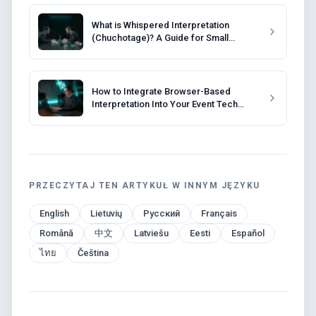
What is Whispered Interpretation
(Chuchotage)? A Guide for Small
Meetings
How to Integrate Browser-Based
Interpretation Into Your Event Tech
Stack
PRZECZYTAJ TEN ARTYKUŁ W INNYM JĘZYKU
English
Lietuvių
Русский
Français
Română
中文
Latviešu
Eesti
Español
ไทย
Čeština