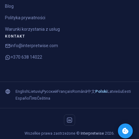
Blog
Polityka prywatności
Warunki korzystania z usług
KONTAKT
info@interpretwise.com
+370 638 14022
English
Lietuvių
Русский
Français
Română
中文
Polski
Latviešu
Eesti
Español
ไทย
Čeština
Wszelkie prawa zastrzeżone ©
Interpretwise
2026.