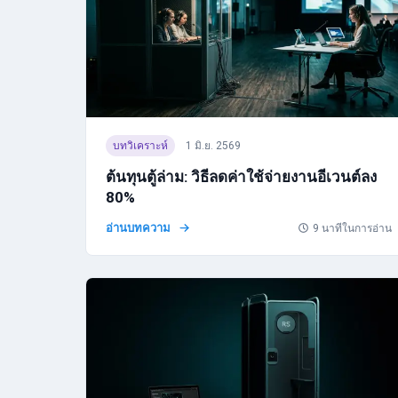
บทวิเคราะห์
1 มิ.ย. 2569
ต้นทุนตู้ล่าม: วิธีลดค่าใช้จ่ายงานอีเวนต์ลง
80%
อ่านบทความ
9
นาทีในการอ่าน