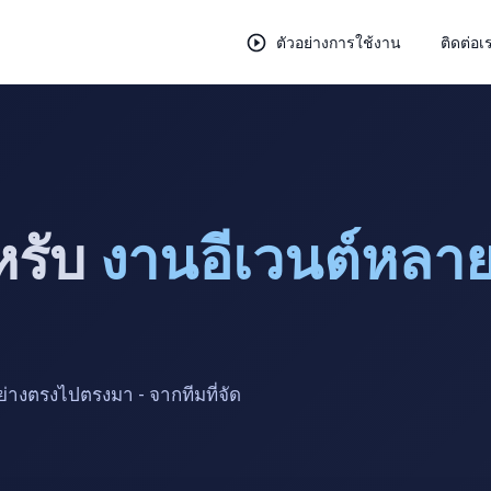
ตัวอย่างการใช้งาน
ติดต่อเ
หรับ
งานอีเวนต์หลา
ย่างตรงไปตรงมา - จากทีมที่จัด