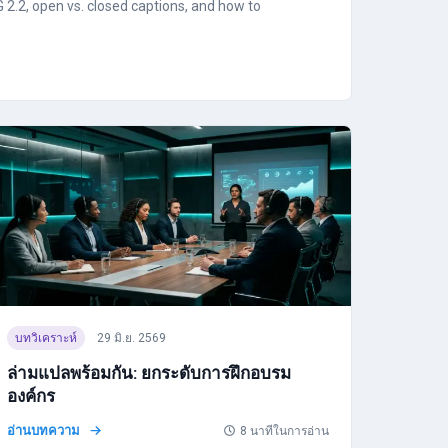
2.2, open vs. closed captions, and how to
บทวิเคราะห์
29 มิ.ย. 2569
ล่ามแปลพร้อมกัน: ยกระดับการฝึกอบรม
องค์กร
อ่านบทความ
8
นาทีในการอ่าน