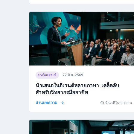
บทวิเคราะห์
22 มิ.ย. 2569
นำเสนอในอีเวนต์หลายภาษา: เคล็ดลับ
สำหรับวิทยากรมืออาชีพ
อ่านบทความ
9
นาทีในการอ่าน