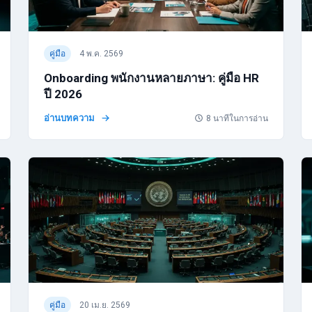
คู่มือ
4 พ.ค. 2569
Onboarding พนักงานหลายภาษา: คู่มือ HR
ปี 2026
อ่านบทความ
8
นาทีในการอ่าน
คู่มือ
20 เม.ย. 2569