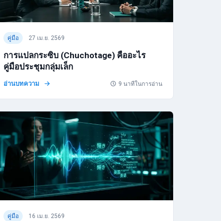
คู่มือ
27 เม.ย. 2569
การแปลกระซิบ (Chuchotage) คืออะไร
คู่มือประชุมกลุ่มเล็ก
อ่านบทความ
9
นาทีในการอ่าน
คู่มือ
16 เม.ย. 2569