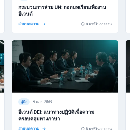
กระบวนการล่าม UN: ถอดบทเรียนเพื่องาน
อีเวนต์
อ่านบทความ
8
นาทีในการอ่าน
คู่มือ
9 เม.ย. 2569
อีเวนต์ DEI: แนวทางปฏิบัติเพื่อความ
ครอบคลุมทางภาษา
อ่านบทความ
8
นาทีในการอ่าน