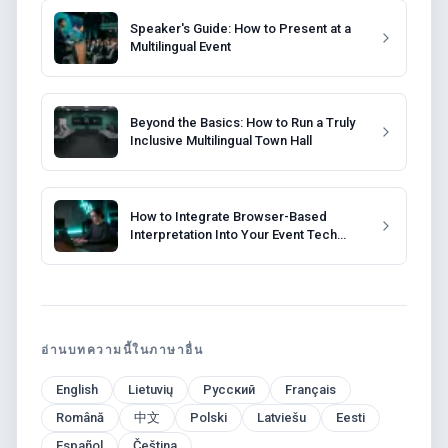
Speaker's Guide: How to Present at a
Multilingual Event
Beyond the Basics: How to Run a Truly
Inclusive Multilingual Town Hall
How to Integrate Browser-Based
Interpretation Into Your Event Tech
Stack
อ่านบทความนี้ในภาษาอื่น
English
Lietuvių
Русский
Français
Română
中文
Polski
Latviešu
Eesti
Español
Čeština