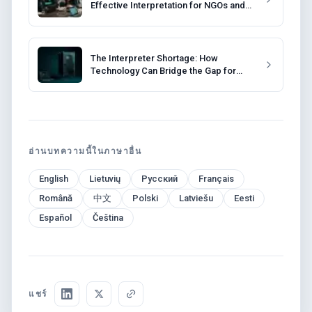
Effective Interpretation for NGOs and
Non-Profits
The Interpreter Shortage: How
Technology Can Bridge the Gap for
Event Organizers
อ่านบทความนี้ในภาษาอื่น
English
Lietuvių
Русский
Français
Română
中文
Polski
Latviešu
Eesti
Español
Čeština
แชร์