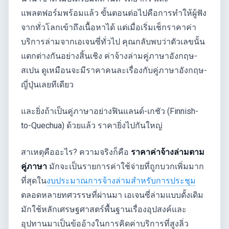
แพลตฟอร์มพร้อมแล้ว ขั้นตอนต่อไปคือการทำให้ผู้ฟัง
จากทั่วโลกเข้าถึงเนื้อหาได้ แต่เมื่อเริ่มเช็กราคาค่า
บริการล่ามจากเอเจนซี่ทั่วไป คุณกลับพบว่าตัวเลขนั้น
แตกต่างกันอย่างสิ้นเชิง ค่าจ้างล่ามคู่ภาษาอังกฤษ-
สเปน ดูเหมือนจะมีราคาคนละเรื่องกับคู่ภาษาอังกฤษ-
ญี่ปุ่นเลยทีเดียว
และยิ่งถ้าเป็นคู่ภาษาอย่างฟินแลนด์-เกชัว (Finnish-
to-Quechua) ด้วยแล้ว ราคายิ่งไปกันใหญ่
สาเหตุคืออะไร? ความจริงก็คือ
ราคาค่าจ้างล่ามตาม
คู่ภาษา
มักจะเป็นรายการค่าใช้จ่ายที่ถูกบวกเพิ่มมาก
ที่สุดใน
งบประมาณการจ้างล่ามสำหรับการประชุม
ตลอดหลายทศวรรษที่ผ่านมา เอเจนซี่ล่ามแบบดั้งเดิม
มักใช้หลักเศรษฐศาสตร์พื้นฐานเรื่องอุปสงค์และ
อุปทานมาเป็นข้ออ้างในการคิดค่าบริการที่สูงลิ่ว