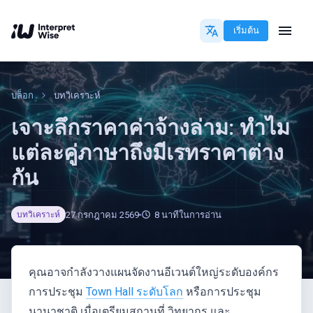
เริ่มต้น
บล็อก
บทวิเคราะห์
เจาะลึกราคาค่าจ้างล่าม: ทำไม
แต่ละคู่ภาษาถึงมีเรทราคาต่าง
กัน
27 กรกฎาคม 2569
8
นาทีในการอ่าน
บทวิเคราะห์
คุณอาจกำลังวางแผนจัดงานอีเวนต์ใหญ่ระดับองค์กร
การประชุม
Town Hall ระดับโลก
หรือการประชุม
นานาชาติ เมื่อเตรียมสถานที่ วิทยากร และ