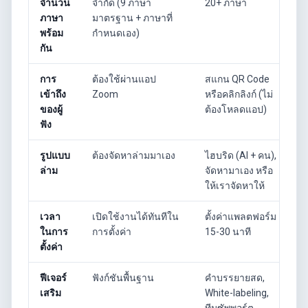
จำนวน
จำกัด (9 ภาษา
20+ ภาษา
ภาษา
มาตรฐาน + ภาษาที่
พร้อม
กำหนดเอง)
กัน
การ
ต้องใช้ผ่านแอป
สแกน QR Code
เข้าถึง
Zoom
หรือคลิกลิงก์ (ไม่
ของผู้
ต้องโหลดแอป)
ฟัง
รูปแบบ
ต้องจัดหาล่ามมาเอง
ไฮบริด (AI + คน),
ล่าม
จัดหามาเอง หรือ
ให้เราจัดหาให้
เวลา
เปิดใช้งานได้ทันทีใน
ตั้งค่าแพลตฟอร์ม
ในการ
การตั้งค่า
15-30 นาที
ตั้งค่า
ฟีเจอร์
ฟังก์ชันพื้นฐาน
คำบรรยายสด,
เสริม
White-labeling,