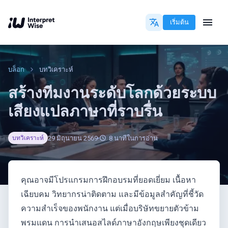
เริ่มต้น
บล็อก
บทวิเคราะห์
สร้างทีมงานระดับโลกด้วยระบบ
เสียงแปลภาษาที่ราบรื่น
29 มิถุนายน 2569
8
นาทีในการอ่าน
บทวิเคราะห์
คุณอาจมีโปรแกรมการฝึกอบรมที่ยอดเยี่ยม เนื้อหา
เฉียบคม วิทยากรน่าติดตาม และมีข้อมูลสำคัญที่ชี้วัด
ความสำเร็จของพนักงาน แต่เมื่อบริษัทขยายตัวข้าม
พรมแดน การนำเสนอสไลด์ภาษาอังกฤษเพียงชุดเดียว