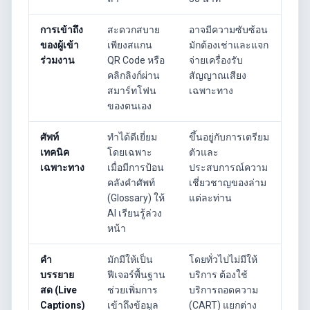
การเข้าถึง
สะดวกสบาย
อาจมีความซับซ้อน
ของผู้เข้า
เพียงสแกน
มักต้องเช่าและแจก
ร่วมงาน
QR Code หรือ
จ่ายเครื่องรับ
คลิกลิงก์ผ่าน
สัญญาณเสียง
สมาร์ทโฟน
เฉพาะทาง
ของตนเอง
ศัพท์
ทำได้ดีเยี่ยม
ขึ้นอยู่กับการเตรียม
เทคนิค
โดยเฉพาะ
ตัวและ
เฉพาะทาง
เมื่อมีการป้อน
ประสบการณ์ความ
คลังคำศัพท์
เชี่ยวชาญของล่าม
(Glossary) ให้
แต่ละท่าน
AI เรียนรู้ล่วง
หน้า
คำ
มักมีให้เป็น
โดยทั่วไปไม่มีให้
บรรยาย
ฟีเจอร์พื้นฐาน
บริการ ต้องใช้
สด (Live
ช่วยเพิ่มการ
บริการถอดความ
Captions)
เข้าถึงข้อมูล
(CART) แยกต่าง