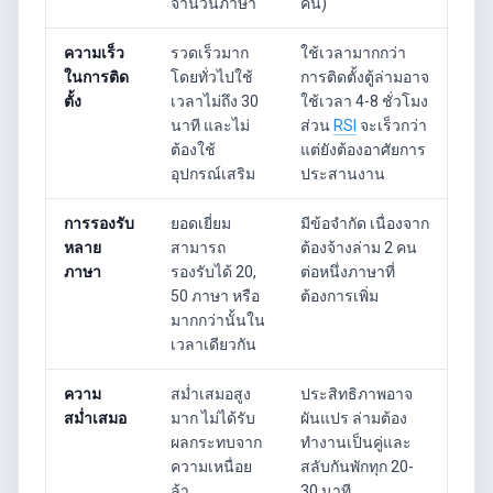
จำนวนภาษา
คน)
ความเร็ว
รวดเร็วมาก
ใช้เวลามากกว่า
ในการติด
โดยทั่วไปใช้
การติดตั้งตู้ล่ามอาจ
ตั้ง
เวลาไม่ถึง 30
ใช้เวลา 4-8 ชั่วโมง
นาที และไม่
ส่วน
RSI
จะเร็วกว่า
ต้องใช้
แต่ยังต้องอาศัยการ
อุปกรณ์เสริม
ประสานงาน
การรองรับ
ยอดเยี่ยม
มีข้อจำกัด เนื่องจาก
หลาย
สามารถ
ต้องจ้างล่าม 2 คน
ภาษา
รองรับได้ 20,
ต่อหนึ่งภาษาที่
50 ภาษา หรือ
ต้องการเพิ่ม
มากกว่านั้นใน
เวลาเดียวกัน
ความ
สม่ำเสมอสูง
ประสิทธิภาพอาจ
สม่ำเสมอ
มาก ไม่ได้รับ
ผันแปร ล่ามต้อง
ผลกระทบจาก
ทำงานเป็นคู่และ
ความเหนื่อย
สลับกันพักทุก 20-
ล้า
30 นาที