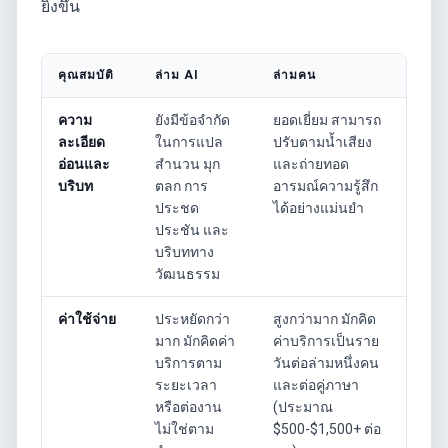
ยิ่งขึ้น
คุณสมบัติ
ล่าม AI
ล่ามคน
ความ
ยังมีข้อจำกัด
ยอดเยี่ยม สามารถ
ละเอียด
ในการแปล
ปรับตามน้ำเสียง
อ่อนและ
สำนวน มุก
และถ่ายทอด
บริบท
ตลก การ
อารมณ์ความรู้สึก
ประชด
ได้อย่างแม่นยำ
ประชัน และ
บริบททาง
วัฒนธรรม
ค่าใช้จ่าย
ประหยัดกว่า
สูงกว่ามาก มักคิด
มาก มักคิดค่า
ค่าบริการเป็นราย
บริการตาม
วันต่อล่ามหนึ่งคน
ระยะเวลา
และต่อคู่ภาษา
หรือต่องาน
(ประมาณ
ไม่ใช่ตาม
$500-$1,500+ ต่อ