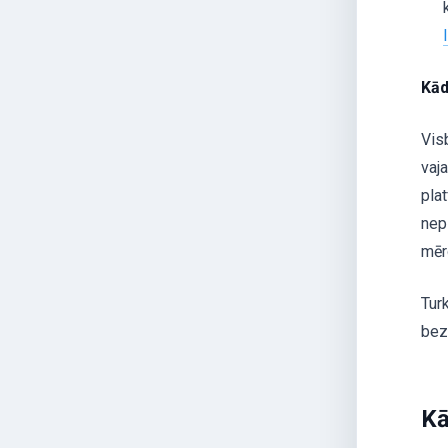
Kād
Vis
vaj
pla
nep
mēr
Tur
bez 
Kā