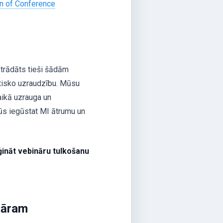
on of Conference
zstrādāts tieši šādām
itisko uzraudzību. Mūsu
laikā uzrauga un
jūs iegūstat MI ātrumu un
ināt vebināru tulkošanu
nāram