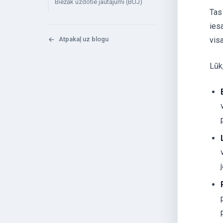
Biežāk uzdotie jautājumi (BUJ)
Tas
ies
Atpakaļ uz blogu
vis
Lūk,