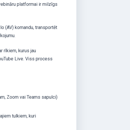
vebināru platformai ir milzīgs
lo (AV) komandu, transportēt
īkojumu.
r rīkiem, kurus jau
ouTube Live. Viss process
am, Zoom vai Teams sapulci)
jiem tulkiem, kuri