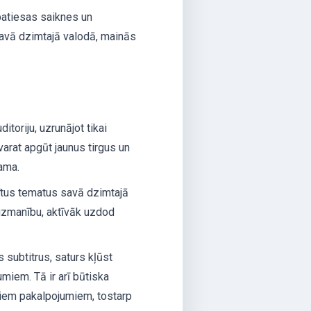
 patiesas saiknes un
 savā dzimtajā valodā, mainās
itoriju, uzrunājot tikai
varat apgūt jaunus tirgus un
zama.
ītus tematus savā dzimtajā
 uzmanību, aktīvāk uzdod
 subtitrus, saturs kļūst
umiem. Tā ir arī būtiska
jiem pakalpojumiem, tostarp