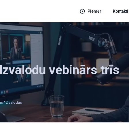
Piemēri
Kontakti
zvalodu vebinārs trīs
ms 12 valodās