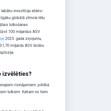
 labāku investīciju atdevi.
cīgāku globālā zīmola tēlu.
ālais tulkošanas
edzot 100 miljardus ASV
nce
2025. gada ziņojumu,
 31,70 miljardu ASV dolāru
splozija.
o izvēlēties?
enajiem risinājumiem: pilnībā
jiem tulkiem. Katram no tiem