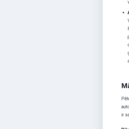
Mā
Pēt
aut
ir s