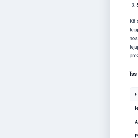
Kā 
lej
nos
leju
prez
Īss
F
I
A
P