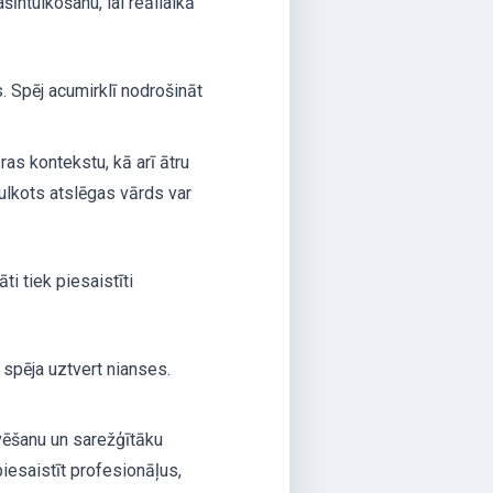
īntulkošanu, lai reāllaikā
 Spēj acumirklī nodrošināt
as kontekstu, kā arī ātru
tulkots atslēgas vārds var
i tiek piesaistīti
 spēja uztvert nianses.
rvēšanu un sarežģītāku
piesaistīt profesionāļus,