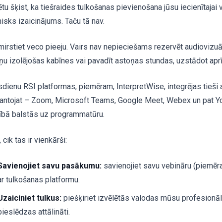
tu šķist, ka tiešraides tulkošanas pievienošana jūsu iecienītajai 
nisks izaicinājums. Taču tā nav.
mirstiet veco pieeju. Vairs nav nepieciešams rezervēt audiovizuā
ņu izolējošas kabīnes vai pavadīt astoņas stundas, uzstādot apr
dienu RSI platformas, piemēram, InterpretWise, integrējas tieši a
antojat – Zoom, Microsoft Teams, Google Meet, Webex un pat Y
nībā balstās uz programmatūru.
 cik tas ir vienkārši:
Savienojiet savu pasākumu:
savienojiet savu vebināru (piemēr
ar tulkošanas platformu.
Uzaiciniet tulkus:
piešķiriet izvēlētās valodas mūsu profesionāla
pieslēdzas attālināti.