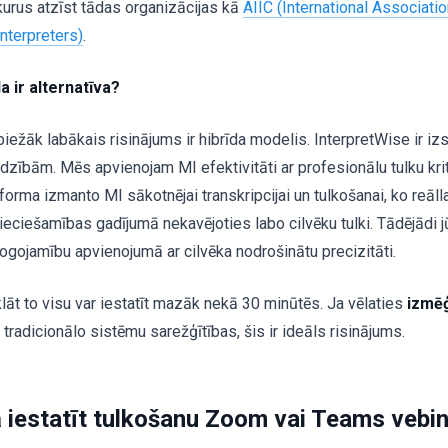
kurus atzīst tādas organizācijas kā
AIIC (International Associati
Interpreters)
.
a ir alternatīva?
biežāk labākais risinājums ir hibrīda modelis. InterpretWise ir i
adzībām. Mēs apvienojam MI efektivitāti ar profesionālu tulku kr
tforma izmanto MI sākotnējai transkripcijai un tulkošanai, ko reāl
ieciešamības gadījumā nekavējoties labo cilvēku tulki. Tādējādi 
ogojamību apvienojumā ar cilvēka nodrošinātu precizitāti.
klāt to visu var iestatīt mazāk nekā 30 minūtēs. Ja vēlaties
izmēģ
tradicionālo sistēmu sarežģītības, šis ir ideāls risinājums.
 iestatīt tulkošanu Zoom vai Teams vebi