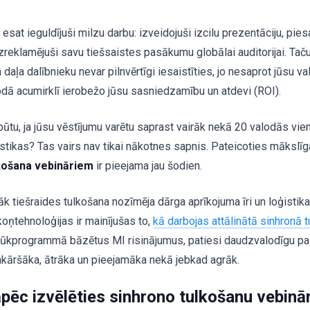
esat ieguldījuši milzu darbu: izveidojuši izcilu prezentāciju, pie
izreklamējuši savu tiešsaistes pasākumu globālai auditorijai. Taču
a daļa dalībnieku nevar pilnvērtīgi iesaistīties, jo nesaprot jūsu v
odā acumirklī ierobežo jūsu sasniedzamību un atdevi (ROI).
būtu, ja jūsu vēstījumu varētu saprast vairāk nekā 20 valodās vie
istikas? Tas vairs nav tikai nākotnes sapnis. Pateicoties mākslī
košana vebināriem
ir pieejama jau šodien.
āk tiešraides tulkošana nozīmēja dārga aprīkojuma īri un loģist
oņtehnoloģijas ir mainījušas to,
kā darbojas attālinātā sinhronā 
lūkprogrammā bāzētus MI risinājumus, patiesi daudzvalodīgu pas
nkāršāka, ātrāka un pieejamāka nekā jebkad agrāk.
pēc izvēlēties sinhrono tulkošanu vebinā