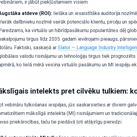
vebināriem, ir jābūt piekļūstamiem visiem.
Augstāka atdeve (ROI):
lielāka un iesaistītāka auditorija nozīmē
Vairāk dalībnieku nozīmē vairāk potenciālo klientu, pircēju un spē
Paredzams, ka virtuālo un hibrīdpasākumu popularitātes dēļ glob
pakalpojumu tirgus līdz 2035. gadam ievērojami pieaugs, pārsni
dolāru. Faktiski, saskaņā ar
Slator — Language Industry Intellige
globālais valodu risinājumu un tehnoloģiju tirgus tiek prognozēts
apmērā, ko lielā mērā veicina virtuālo pasākumu un MI iespēju ek
kslīgais intelekts pret cilvēku tulkiem: k
ot vebināru tulkošanas iespējas, jūs saskarsieties ar diviem galv
omatizētiem mākslīgā intelekta (MI) risinājumiem un tradicionāla
avas priekšrocības, taču tie piedāvā ļoti atšķirīgu pieredzi.