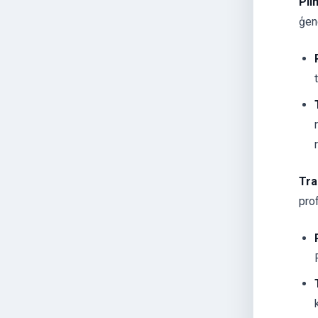
Pil
ģen
Tra
prof