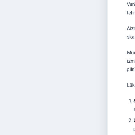
Varē
teh
Aiz
ska
Mūs
izm
pil
Lūk,