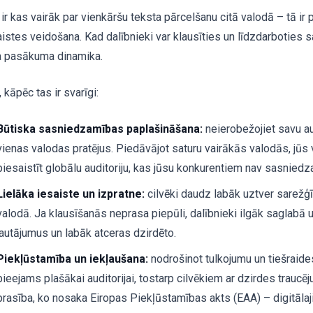
 ir kas vairāk par vienkāršu teksta pārcelšanu citā valodā – tā ir
aistes veidošana. Kad dalībnieki var klausīties un līdzdarboties
a pasākuma dinamika.
 kāpēc tas ir svarīgi:
Būtiska sasniedzamības paplašināšana:
neierobežojiet savu aud
vienas valodas pratējus. Piedāvājot saturu vairākās valodās, jūs 
piesaistīt globālu auditoriju, kas jūsu konkurentiem nav sasnied
Lielāka iesaiste un izpratne:
cilvēki daudz labāk uztver sarežģ
valodā. Ja klausīšanās neprasa piepūli, dalībnieki ilgāk saglabā
jautājumus un labāk atceras dzirdēto.
Piekļūstamība un iekļaušana:
nodrošinot tulkojumu un tiešraides
pieejams plašākai auditorijai, tostarp cilvēkiem ar dzirdes traucēj
prasība, ko nosaka Eiropas Piekļūstamības akts (EAA) – digitāla