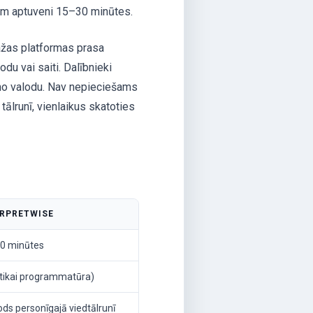
ņem aptuveni 15–30 minūtes.
dažas platformas prasa
du vai saiti. Dalībnieki
amo valodu. Nav nepieciešams
tālrunī, vienlaikus skatoties
ERPRETWISE
0 minūtes
(tikai programmatūra)
ds personīgajā viedtālrunī