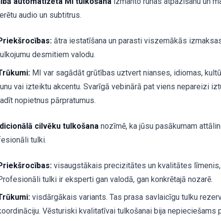
nībā automatizēta MI tulkošana
izmanto runas atpazīšanu un maš
erētu audio un subtitrus.
Priekšrocības:
ātra iestatīšana un parasti viszemākās izmaksas.
tulkojumu desmitiem valodu.
Trūkumi:
MI var sagādāt grūtības uztvert nianses, idiomas, kultūr
runu vai izteiktu akcentu. Svarīgā vebinārā pat viens nepareizi iz
radīt nopietnus pārpratumus.
dicionālā cilvēku tulkošana
nozīmē, ka jūsu pasākumam attālināt
esionāli tulki.
Priekšrocības:
visaugstākais precizitātes un kvalitātes līmenis,
Profesionāli tulki ir eksperti gan valodā, gan konkrētajā nozarē.
Trūkumi:
visdārgākais variants. Tas prasa savlaicīgu tulku reze
koordināciju. Vēsturiski kvalitatīvai tulkošanai bija nepieciešams 