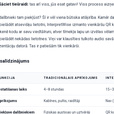
Sāciet tiešraidi:
tas arī viss, jūs esat gatavi! Viss process aiz
dalībnieki tam piekļūst? Šī ir vēl viena būtiska atšķirība. Kamēr 
upielādēt atsevišķu lietotni, InterpretWise izmanto vienkāršu QR ko
kenē kodu ar savu viedtālruni, atver tīmekļa lapu un izvēlas vēl
pielādēt nekādas lietotnes. Viņi var klausīties tulkoto audio savā 
entāciju datorā. Tas ir patiešām tik vienkārši.
 salīdzinājums
UNKCIJA
TRADICIONĀLAIS APRĪKOJUMS
INT
estatīšanas laiks
4–8 stundas
15–3
prīkojums
Kabīnes, pultis, raidītāji
Nav 
iekļuve dalībniekiem
Fiziskas austiņas un uztvērēji
QR ko