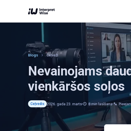
Blogs
Ceļveži
Nevainojams daud
vienkāršos soļos
2026. gada 23. marts
8
min lasīšana
Pieeja
Ceļvedis