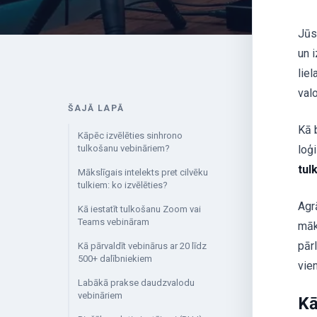
Jūs 
un 
liel
val
ŠAJĀ LAPĀ
Kā 
Kāpēc izvēlēties sinhrono
tulkošanu vebināriem?
loģ
tul
Mākslīgais intelekts pret cilvēku
tulkiem: ko izvēlēties?
Agr
Kā iestatīt tulkošanu Zoom vai
Teams vebināram
māk
pār
Kā pārvaldīt vebinārus ar 20 līdz
500+ dalībniekiem
vie
Labākā prakse daudzvalodu
vebināriem
Kā