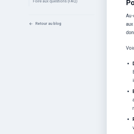
Po
Foire aux questions (FAQ)
Au-d
Retour au blog
aux
don
Voic