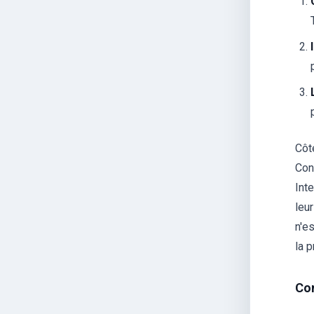
Côté
Con
Int
leu
n'es
la p
Com