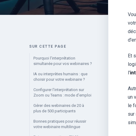
Vou
votr
déc
d'e
SUR CETTE PAGE
Et 
Pourquoi l'interprétation
simultanée pour vos webinaires ?
log
l'
in
IA ou interprètes humains : que
choisir pour votre webinaire ?
Autr
Configurer l'interprétation sur
Zoom ou Teams : mode d'emploi
un 
le 
Gérer des webinaires de 20 à
plus de 500 participants
sur
Bonnes pratiques pour réussir
sim
votre webinaire multilingue