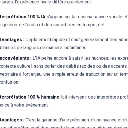
ntages, l'expérience finale diffère grandement.
nterprétation 100 % IA
s'appuie sur la reconnaissance vocale et
r générer de l'audio et des sous-titres en temps réel.
Avantages :
Déploiement rapide et coût généralement très abord
dizaines de langues de manière instantanée.
Inconvénients :
L'IA peine encore à saisir les nuances, les expr
contexte culturel, sans parler des débits rapides ou des accents
webinaire à fort enjeu, une simple erreur de traduction sur un te
confusion.
nterprétation 100 % humaine
fait intervenir des interprètes pr
tance à votre événement.
Avantages :
C'est la garantie d'une précision, d'une nuance et d'
Les interprètes sont des experts linguistiques maîtrisant égaleme