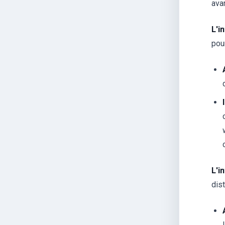
ava
L'i
pou
L'i
dis