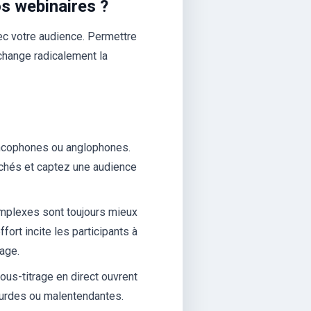
os webinaires ?
avec votre audience. Permettre
 change radicalement la
ancophones ou anglophones.
chés et captez une audience
plexes sont toujours mieux
ort incite les participants à
sage.
sous-titrage en direct ouvrent
ourdes ou malentendantes.