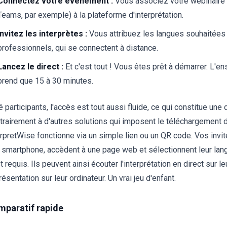
Connectez votre événement :
Vous associez votre webinaire
Teams, par exemple) à la plateforme d'interprétation.
Invitez les interprètes :
Vous attribuez les langues souhaitées 
professionnels, qui se connectent à distance.
Lancez le direct :
Et c'est tout ! Vous êtes prêt à démarrer. L'
prend que 15 à 30 minutes.
 participants, l'accès est tout aussi fluide, ce qui constitue une
trairement à d'autres solutions qui imposent le téléchargement d'
erpretWise fonctionne via un simple lien ou un QR code. Vos invi
r smartphone, accèdent à une page web et sélectionnent leur la
t requis. Ils peuvent ainsi écouter l'interprétation en direct sur l
résentation sur leur ordinateur. Un vrai jeu d'enfant.
paratif rapide