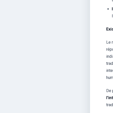
Exi
Le 
rép
ind
tra
inte
hum
De 
l'i
trad