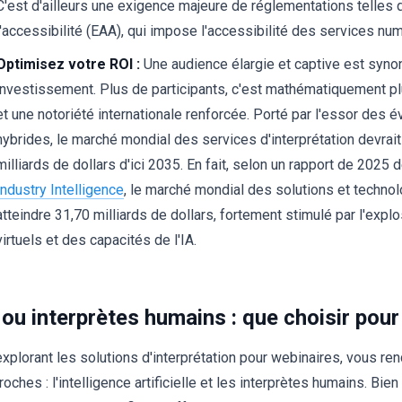
C'est d'ailleurs une exigence majeure de réglementations telles 
l'accessibilité (EAA), qui impose l'accessibilité des services nu
Optimisez votre ROI :
Une audience élargie et captive est syno
investissement. Plus de participants, c'est mathématiquement pl
et une notoriété internationale renforcée. Porté par l'essor des 
hybrides, le marché mondial des services d'interprétation devrait
milliards de dollars d'ici 2035. En fait, selon un rapport de 2025 
Industry Intelligence
, le marché mondial des solutions et technol
atteindre 31,70 milliards de dollars, fortement stimulé par l'ex
virtuels et des capacités de l'IA.
 ou interprètes humains : que choisir pour
explorant les solutions d'interprétation pour webinaires, vous r
roches : l'intelligence artificielle et les interprètes humains. B