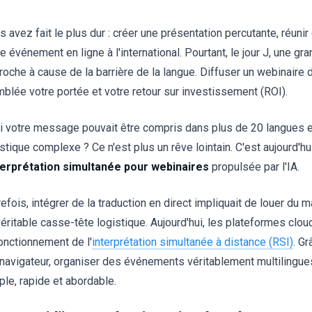
s avez fait le plus dur : créer une présentation percutante, réuni
e événement en ligne à l'international. Pourtant, le jour J, une g
roche à cause de la barrière de la langue. Diffuser un webinaire 
mblée votre portée et votre retour sur investissement (ROI).
si votre message pouvait être compris dans plus de 20 langues
istique complexe ? Ce n'est plus un rêve lointain. C'est aujourd'h
terprétation simultanée pour webinaires
propulsée par l'IA.
efois, intégrer de la traduction en direct impliquait de louer du 
véritable casse-tête logistique. Aujourd'hui, les plateformes clo
fonctionnement de l'
interprétation simultanée à distance (RSI)
. G
 navigateur, organiser des événements véritablement multilingues
ple, rapide et abordable.