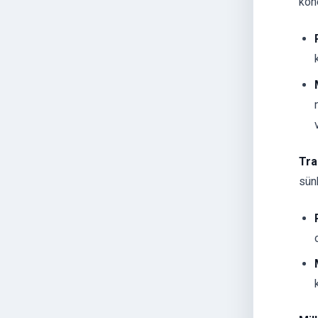
kõn
Tra
sün