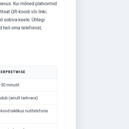
rinevus. Kui mõned platvormid
htsat QR-koodi või linki.
d sobiva keele. Ühtegi
d heli oma telefonist,
TERPRETWISE
30 minutit
dub (ainult tarkvara)
kood isiklikus nutitelefonis