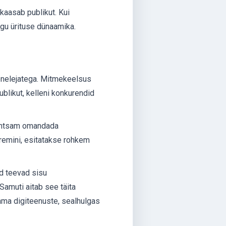
 kaasab publikut. Kui
gu ürituse dünaamika.
õnelejatega. Mitmekeelsus
blikut, kelleni konkurendid
lihtsam omandada
remini, esitatakse rohkem
id teevad sisu
Samuti aitab see täita
ama digiteenuste, sealhulgas