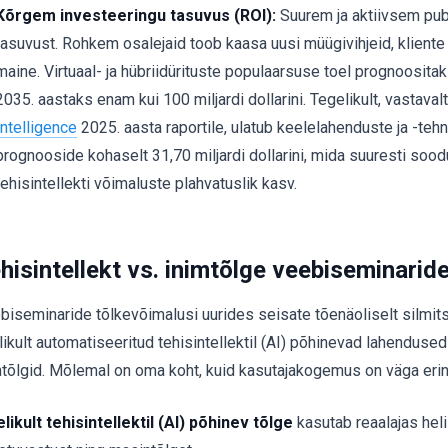
Kõrgem investeeringu tasuvus (ROI):
Suurem ja aktiivsem pub
tasuvust. Rohkem osalejaid toob kaasa uusi müügivihjeid, klient
maine. Virtuaal- ja hübriidürituste populaarsuse toel prognoosita
2035. aastaks enam kui 100 miljardi dollarini. Tegelikult, vastaval
Intelligence
2025. aasta raportile, ulatub keelelahenduste ja -teh
prognooside kohaselt 31,70 miljardi dollarini, mida suuresti soodu
tehisintellekti võimaluste plahvatuslik kasv.
hisintellekt vs. inimtõlge veebiseminaride
biseminaride tõlkevõimalusi uurides seisate tõenäoliselt silmit
likult automatiseeritud tehisintellektil (AI) põhinevad lahendused 
mtõlgid. Mõlemal on oma koht, kuid kasutajakogemus on väga erin
elikult tehisintellektil (AI) põhinev tõlge
kasutab reaalajas heli