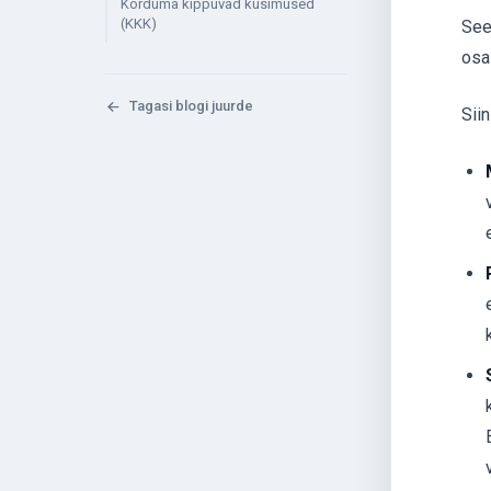
Korduma kippuvad küsimused
(KKK)
See
osa
Tagasi blogi juurde
Sii