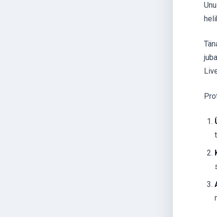
Unu
hel
Tän
jub
Liv
Pro