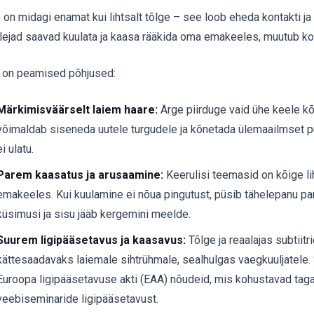
 on midagi enamat kui lihtsalt tõlge – see loob eheda kontakti ja
lejad saavad kuulata ja kaasa rääkida oma emakeeles, muutub ko
n on peamised põhjused:
Märkimisväärselt laiem haare:
Ärge piirduge vaid ühe keele k
võimaldab siseneda uutele turgudele ja kõnetada ülemaailmset pu
ei ulatu.
Parem kaasatus ja arusaamine:
Keerulisi teemasid on kõige 
emakeeles. Kui kuulamine ei nõua pingutust, püsib tähelepanu pa
küsimusi ja sisu jääb kergemini meelde.
Suurem ligipääsetavus ja kaasavus:
Tõlge ja reaalajas subtiitr
kättesaadavaks laiemale sihtrühmale, sealhulgas vaegkuuljatele. 
Euroopa ligipääsetavuse akti (EAA) nõudeid, mis kohustavad tag
veebiseminaride ligipääsetavust.