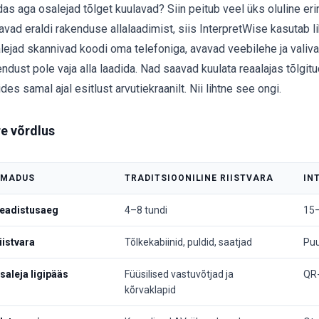
das aga osalejad tõlget kuulavad? Siin peitub veel üks oluline e
avad eraldi rakenduse allalaadimist, siis InterpretWise kasutab li
lejad skannivad koodi oma telefoniga, avavad veebilehe ja valiva
ndust pole vaja alla laadida. Nad saavad kuulata reaalajas tõlgitu
ides samal ajal esitlust arvutiekraanilt. Nii lihtne see ongi.
re võrdlus
MADUS
TRADITSIOONILINE RIISTVARA
IN
eadistusaeg
4–8 tundi
15–
iistvara
Tõlkekabiinid, puldid, saatjad
Puu
saleja ligipääs
Füüsilised vastuvõtjad ja
QR-
kõrvaklapid