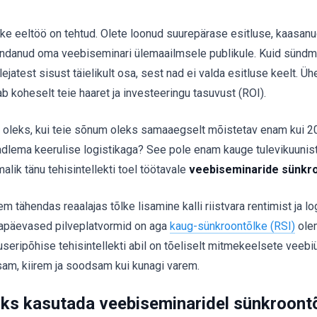
ke eeltöö on tehtud. Olete loonud suurepärase esitluse, kaasanu
undanud oma veebiseminari ülemaailmsele publikule. Kuid sündm
lejatest sisust täielikult osa, sest nad ei valda esitluse keelt. 
ab koheselt teie haaret ja investeeringu tasuvust (ROI).
 oleks, kui teie sõnum oleks samaaegselt mõistetav enam kui 20
dlema keerulise logistikaga? See pole enam kauge tulevikuunist
alik tänu tehisintellekti toel töötavale
veebiseminaride sünkr
m tähendas reaalajas tõlke lisamine kalli riistvara rentimist ja log
apäevased pilveplatvormid on aga
kaug-sünkroontõlke (RSI)
ole
useripõhise tehisintellekti abil on tõeliselt mitmekeelsete veebi
tsam, kiirem ja soodsam kui kunagi varem.
ks kasutada veebiseminaridel sünkroont