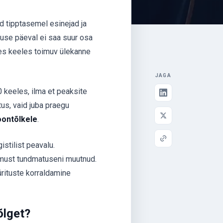
d tipptasemel esinejad ja
use päeval ei saa suur osa
Ühes keeles toimuv ülekanne
JAGA
 keeles, ilma et peaksite
us, vaid juba praegu
oontõlkele
.
istilist peavalu.
must tundmatuseni muutnud.
ürituste korraldamine
õlget?