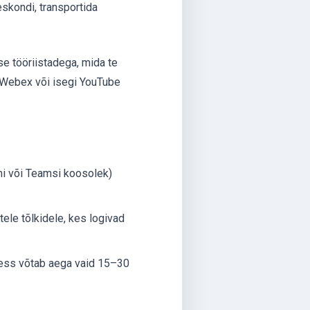
skondi, transportida
e tööriistadega, mida te
 Webex või isegi YouTube
i või Teamsi koosolek)
le tõlkidele, kes logivad
sess võtab aega vaid 15–30