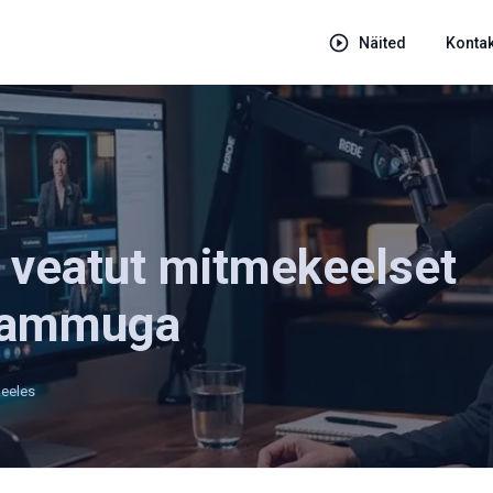
Näited
Kontak
a veatut mitmekeelset
 sammuga
keeles