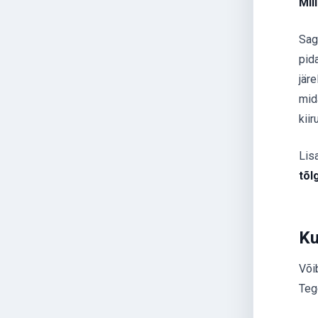
Mil
Sag
pid
jär
mida
kii
Lis
tõl
Ku
Või
Tege