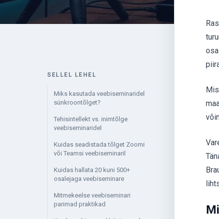
Ras
tur
osa
piir
SELLEL LEHEL
Mis
Miks kasutada veebiseminaridel
sünkroontõlget?
maa
võim
Tehisintellekt vs. inimtõlge
veebiseminaridel
Vare
Kuidas seadistada tõlget Zoomi
või Teamsi veebiseminaril
Tän
Bra
Kuidas hallata 20 kuni 500+
osalejaga veebiseminare
lih
Mitmekeelse veebiseminari
parimad praktikad
Mi