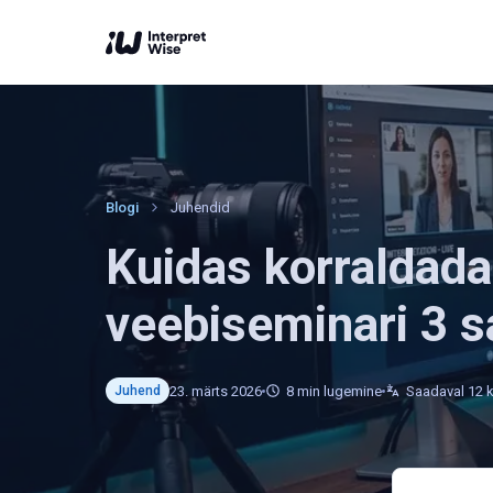
Blogi
Juhendid
Kuidas korraldad
veebiseminari 3
23. märts 2026
8
min lugemine
Saadaval 12 
Juhend