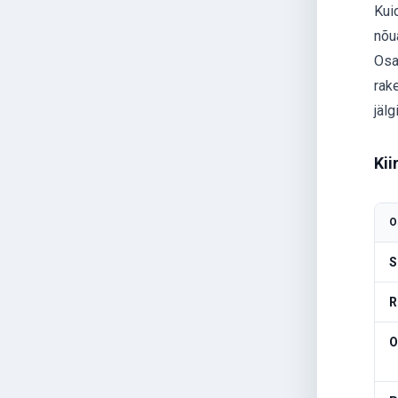
Kui
nõu
Osa
rake
jälg
Kii
O
S
R
O