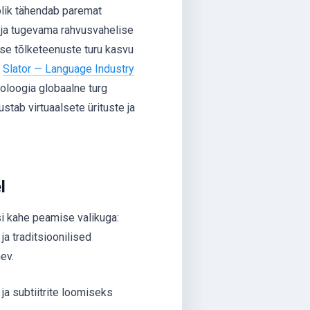
lik tähendab paremat
e ja tugevama rahvusvahelise
kse tõlketeenuste turu kasvu
t
Slator — Language Industry
noloogia globaalne turg
stab virtuaalsete ürituste ja
l
si kahe peamise valikuga:
ja traditsioonilised
ev.
 ja subtiitrite loomiseks