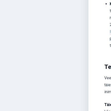
Te
Vee
täie
ini
Täi