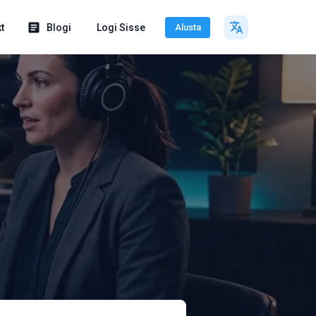
t
Blogi
Logi Sisse
Alusta