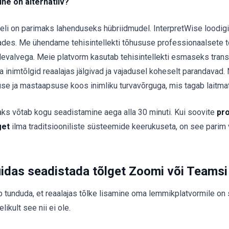
line on alternatiiv?
eli on parimaks lahenduseks hübriidmudel. InterpretWise loodigi
ades. Me ühendame tehisintellekti tõhususe professionaalsete 
elevalvega. Meie platvorm kasutab tehisintellekti esmaseks transk
 inimtõlgid reaalajas jälgivad ja vajadusel koheselt parandavad. N
ruse ja mastaapsuse koos inimliku turvavõrguga, mis tagab laitma
aks võtab kogu seadistamine aega alla 30 minuti. Kui soovite
pr
get
ilma traditsiooniliste süsteemide keerukuseta, on see parim v
idas seadistada tõlget Zoomi või Teamsi
b tunduda, et reaalajas tõlke lisamine oma lemmikplatvormile on s
likult see nii ei ole.