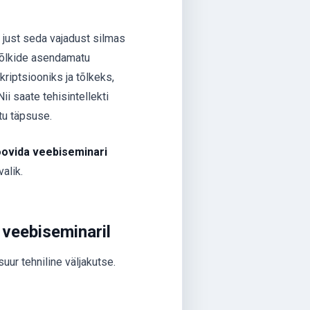
 just seda vajadust silmas
tõlkide asendamatu
riptsiooniks ja tõlkeks,
ii saate tehisintellekti
tu täpsuse.
oovida veebiseminari
alik.
 veebiseminaril
uur tehniline väljakutse.