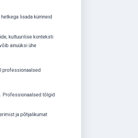
b hetkega lisada kümneid
de, kultuurilise konteksti
 võib ainuüksi ühe
l professionaalsed
. Professionaalsed tõlgid
rimist ja põhjalikumat