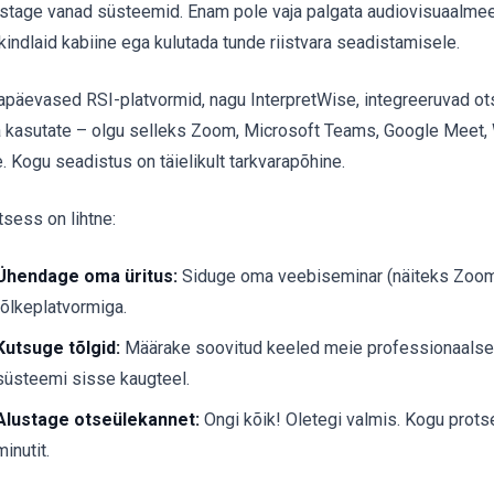
stage vanad süsteemid. Enam pole vaja palgata audiovisuaalmee
ikindlaid kabiine ega kulutada tunde riistvara seadistamisele.
apäevased RSI-platvormid, nagu InterpretWise, integreeruvad ots
a kasutate – olgu selleks Zoom, Microsoft Teams, Google Meet,
e. Kogu seadistus on täielikult tarkvarapõhine.
tsess on lihtne:
Ühendage oma üritus:
Siduge oma veebiseminar (näiteks Zoom
tõlkeplatvormiga.
Kutsuge tõlgid:
Määrake soovitud keeled meie professionaalsete
süsteemi sisse kaugteel.
Alustage otseülekannet:
Ongi kõik! Oletegi valmis. Kogu prot
minutit.