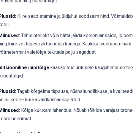
etuvastust ning masintõlget.
Plussid:
Kiire seadistamine ja üldjuhul soodsaim hind. Võimalda
keeli.
Miinused:
Tehisintellekt võib hätta jääda keelenüansside, idioomi
ning kiire või tugeva aktsendiga kõnega. Kaalukal veebiseminaril
võtmetermini valetõlge tekitada palju segadust.
ditsiooniline inimtõlge
kaasab teie üritusele kaugühenduse tee
kroontõlgid.
Plussid:
Tagab kõrgeima täpsuse, nüansitundlikkuse ja kvaliteedi
on nii keele- kui ka valdkonnaeksperdid.
Miinused:
Kõige kulukam lahendus. Nõuab tõlkide varajast bronee
koordineerimist.