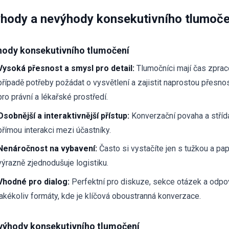
hody a nevýhody konsekutivního tlumoče
hody konsekutivního tlumočení
Vysoká přesnost a smysl pro detail:
Tlumočníci mají čas zpraco
případě potřeby požádat o vysvětlení a zajistit naprostou přesnos
pro právní a lékařské prostředí.
Osobnější a interaktivnější přístup:
Konverzační povaha a stříd
přímou interakci mezi účastníky.
Nenáročnost na vybavení:
Často si vystačíte jen s tužkou a pap
výrazně zjednodušuje logistiku.
Vhodné pro dialog:
Perfektní pro diskuze, sekce otázek a odpo
jakékoliv formáty, kde je klíčová oboustranná konverzace.
výhody konsekutivního tlumočení