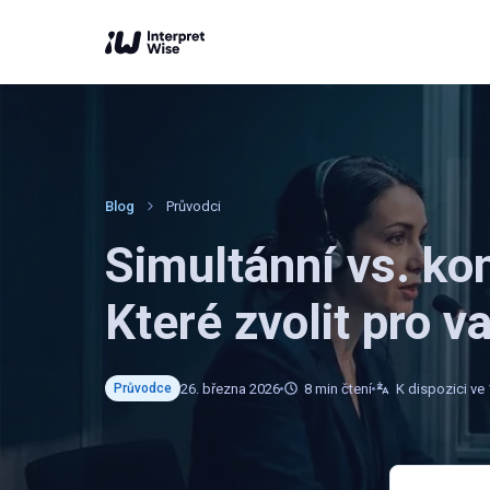
Blog
Průvodci
Simultánní vs. ko
Které zvolit pro va
26. března 2026
8
min čtení
K dispozici ve 
Průvodce