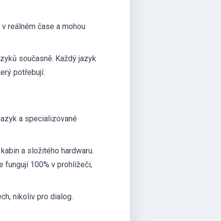
ní v reálném čase a mohou
azyků současně. Každý jazyk
erý potřebují.
jazyk a specializované
abin a složitého hardwaru.
e fungují 100% v prohlížeči,
h, nikoliv pro dialog.