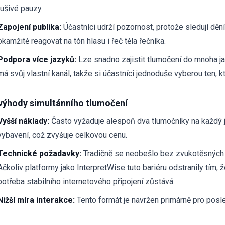
rušivé pauzy.
Zapojení publika:
Účastníci udrží pozornost, protože sledují dě
okamžitě reagovat na tón hlasu i řeč těla řečníka.
Podpora více jazyků:
Lze snadno zajistit tlumočení do mnoha j
má svůj vlastní kanál, takže si účastníci jednoduše vyberou ten, kt
výhody simultánního tlumočení
Vyšší náklady:
Často vyžaduje alespoň dva tlumočníky na každý 
vybavení, což zvyšuje celkovou cenu.
Technické požadavky:
Tradičně se neobešlo bez zvukotěsných k
Ačkoliv platformy jako InterpretWise tuto bariéru odstranily tím, ž
potřeba stabilního internetového připojení zůstává.
Nižší míra interakce:
Tento formát je navržen primárně pro poslec