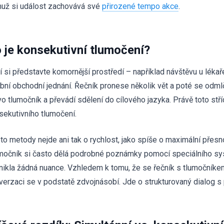
už si událost zachovává své
přirozené tempo akce
.
 je konsekutivní tlumočení?
í si představte komornější prostředí – například návštěvu u léka
bní obchodní jednání. Řečník pronese několik vět a poté se odml
vo tlumočník a převádí sdělení do cílového jazyka. Právě toto st
sekutivního tlumočení.
éto metody nejde ani tak o rychlost, jako spíše o maximální přesno
močník si často dělá podrobné poznámky pomocí speciálního s
nikla žádná nuance. Vzhledem k tomu, že se řečník s tlumočníkem 
verzaci se v podstatě zdvojnásobí. Jde o strukturovaný dialog s