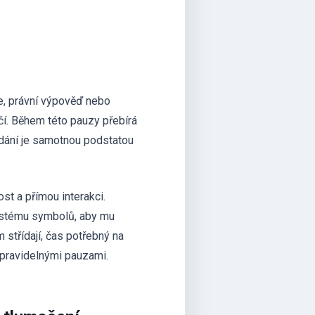
ře, právní výpověď nebo
čí. Během této pauzy přebírá
řídání je samotnou podstatou
st a přímou interakci.
ystému symbolů, aby mu
střídají, čas potřebný na
 pravidelnými pauzami.