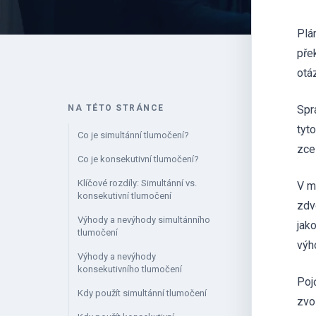
Plá
pře
otá
NA TÉTO STRÁNCE
Spr
tyt
Co je simultánní tlumočení?
zcel
Co je konsekutivní tlumočení?
Klíčové rozdíly: Simultánní vs.
V m
konsekutivní tlumočení
zdv
Výhody a nevýhody simultánního
jak
tlumočení
výh
Výhody a nevýhody
konsekutivního tlumočení
Poj
Kdy použít simultánní tlumočení
zvol