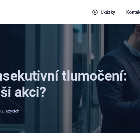
Ukázky
Kontak
nsekutivní tlumočení:
ši akci?
12 jazycích