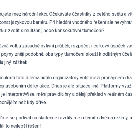
nujete mezinárodní akci. Očekáváte účastníky z celého světa a v
konat jazykovou bariéru. Při hledání vhodného řešení ale nevyhnu
zku: zvolit simultánní, nebo konsekutivní tlumočení?
ávná volba zásadně ovlivní průběh, rozpočet i celkový úspěch vaš
o pojmy znějí podobně, oba typy tlumočení slouží k odlišným úče
a jiný zážitek.
inulosti toto dilema nutilo organizátory volit mezi pronájmem dr
ojnásobením délky akce. Dnes je ale situace jiná. Platformy využív
o je InterpretWise, mění pravidla hry a dělají překlad v reálném 
odnějším než kdy dříve.
ďme se podívat na skutečné rozdíly mezi těmito dvěma režimy, ab
ili to nejlepší řešení.