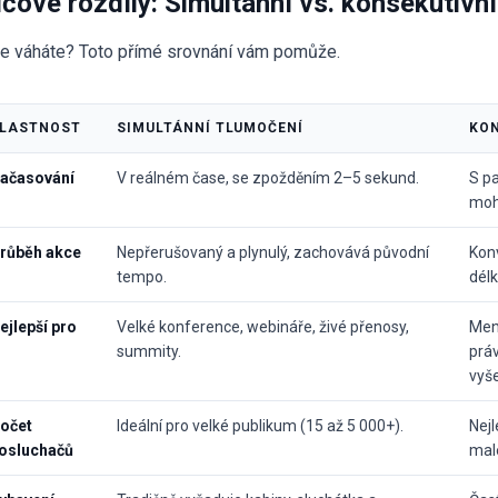
íčové rozdíly: Simultánní vs. konsekutivn
le váháte? Toto přímé srovnání vám pomůže.
LASTNOST
SIMULTÁNNÍ TLUMOČENÍ
KON
ačasování
V reálném čase, se zpožděním 2–5 sekund.
S pa
moh
růběh akce
Nepřerušovaný a plynulý, zachovává původní
Kon
tempo.
délk
ejlepší pro
Velké konference, webináře, živé přenosy,
Men
summity.
práv
vyše
očet
Ideální pro velké publikum (15 až 5 000+).
Nejl
osluchačů
mal