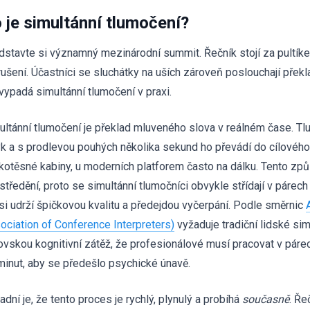
 je simultánní tlumočení?
dstavte si významný mezinárodní summit. Řečník stojí za pultíke
rušení. Účastníci se sluchátky na uších zároveň poslouchají přek
 vypadá simultánní tlumočení v praxi.
ultánní tlumočení je překlad mluveného slova v reálném čase. T
yk a s prodlevou pouhých několika sekund ho převádí do cílového 
kotěsné kabiny, u moderních platforem často na dálku. Tento zp
středění, proto se simultánní tlumočníci obvykle střídají v párec
 si udrží špičkovou kvalitu a předejdou vyčerpání. Podle směrnic
ociation of Conference Interpreters)
vyžaduje tradiční lidské sim
ovskou kognitivní zátěž, že profesionálové musí pracovat v párec
minut, aby se předešlo psychické únavě.
dní je, že tento proces je rychlý, plynulý a probíhá
současně
. Ře