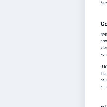
čem
Co
Nyn
oso
slo
kon
U t
Tlu
neu
kon