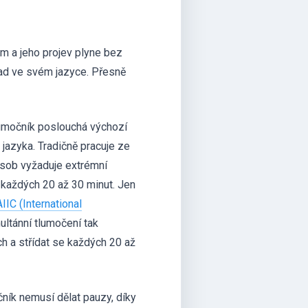
m a jeho projev plyne bez
lad ve svém jazyce. Přesně
lumočník poslouchá výchozí
jazyka. Tradičně pracuje ze
ůsob vyžaduje extrémní
h každých 20 až 30 minut. Jen
AIIC (International
ultánní tlumočení tak
h a střídat se každých 20 až
čník nemusí dělat pauzy, díky