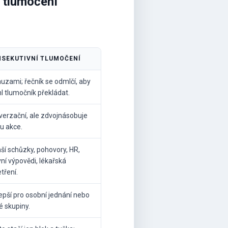
í tlumočení
SEKUTIVNÍ TLUMOČENÍ
uzami; řečník se odmlčí, aby
l tlumočník překládat.
verzační, ale zdvojnásobuje
u akce.
ší schůzky, pohovory, HR,
ní výpovědi, lékařská
tření.
epší pro osobní jednání nebo
é skupiny.