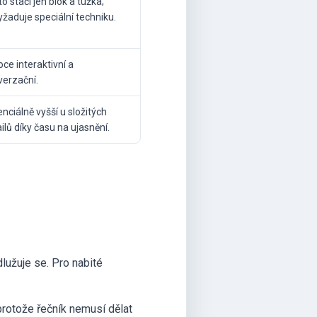
o stačí jen blok a tužka;
žaduje speciální techniku.
ce interaktivní a
verzační.
nciálně vyšší u složitých
ilů díky času na ujasnění.
užuje se. Pro nabité
protože řečník nemusí dělat