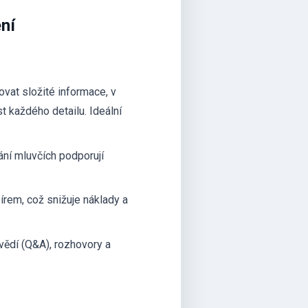
ní
vat složité informace, v
t každého detailu. Ideální
ání mluvčích podporují
írem, což snižuje náklady a
vědí (Q&A), rozhovory a