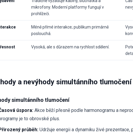
ybavení
Tradičně vyžaduje kabiny, sluchátka a
Čast
mikrofony. Moderní platformy fungují v
nevy
prohlížeči.
nterakce
Méně přímé interakce; publikum primárně
Vyso
poslouchá.
kon
řesnost
Vysoká, ale s důrazem na rychlost sdělení.
Pote
deta
hody a nevýhody simultánního tlumočení
ody simultánního tlumočení
Časová úspora:
Akce běží přesně podle harmonogramu a neprodl
programy je to obrovské plus.
Přirozený průběh:
Udržuje energii a dynamiku živé prezentace, 