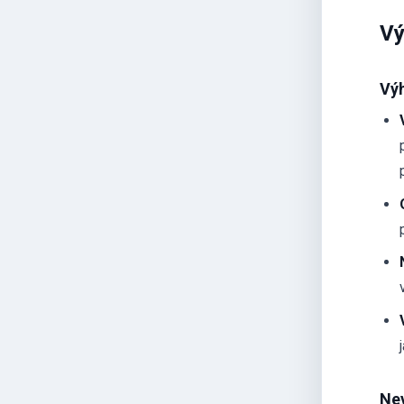
Vý
Vý
Ne