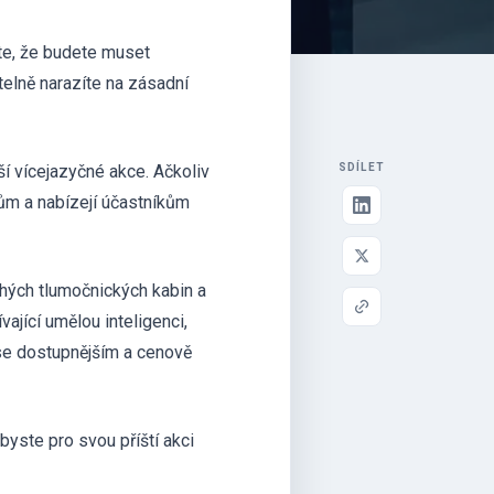
íte, že budete muset
telně narazíte na zásadní
í vícejazyčné akce. Ačkoliv
SDÍLET
lům a nabízejí účastníkům
ahých tlumočnických kabin a
ající umělou inteligenci,
čase dostupnějším a cenově
yste pro svou příští akci