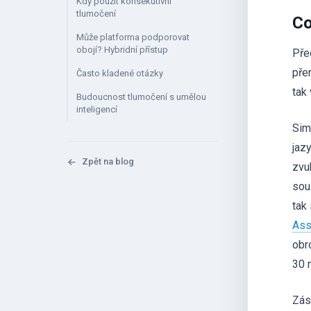
Kdy použít konsekutivní
tlumočení
Co
Může platforma podporovat
obojí? Hybridní přístup
Pře
pře
Často kladené otázky
tak
Budoucnost tlumočení s umělou
inteligencí
Sim
jaz
Zpět na blog
zvu
sou
tak
Ass
obr
30 
Zása