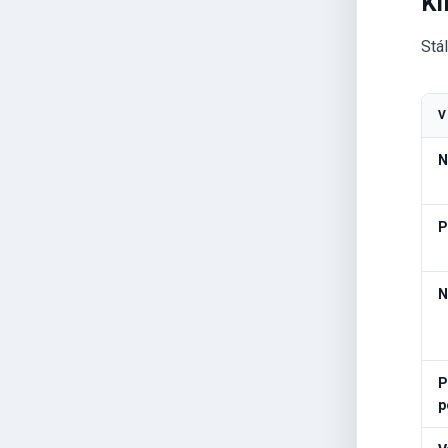
Kl
Stá
V
N
P
N
P
p