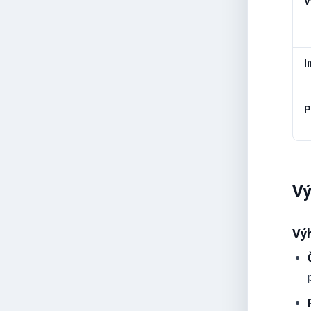
V
I
P
Vý
Výh