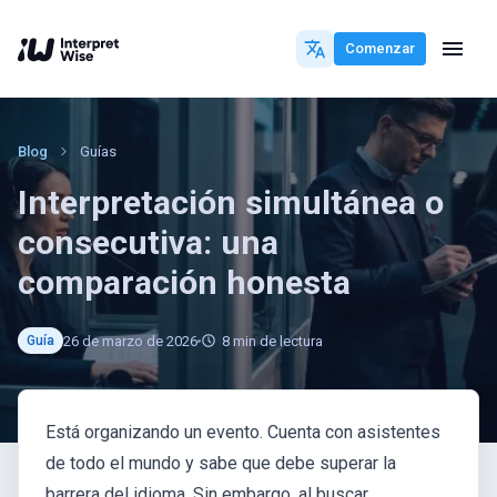
Comenzar
Blog
Guías
Interpretación simultánea o
consecutiva: una
comparación honesta
26 de marzo de 2026
8
min de lectura
Guía
Está organizando un evento. Cuenta con asistentes
de todo el mundo y sabe que debe superar la
barrera del idioma. Sin embargo, al buscar