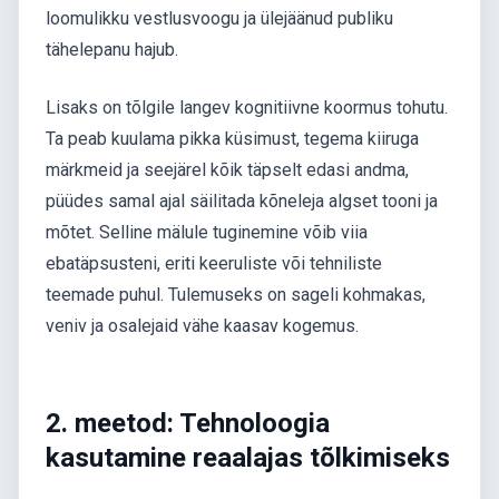
loomulikku vestlusvoogu ja ülejäänud publiku
tähelepanu hajub.
Lisaks on tõlgile langev kognitiivne koormus tohutu.
Ta peab kuulama pikka küsimust, tegema kiiruga
märkmeid ja seejärel kõik täpselt edasi andma,
püüdes samal ajal säilitada kõneleja algset tooni ja
mõtet. Selline mälule tuginemine võib viia
ebatäpsusteni, eriti keeruliste või tehniliste
teemade puhul. Tulemuseks on sageli kohmakas,
veniv ja osalejaid vähe kaasav kogemus.
2. meetod: Tehnoloogia
kasutamine reaalajas tõlkimiseks