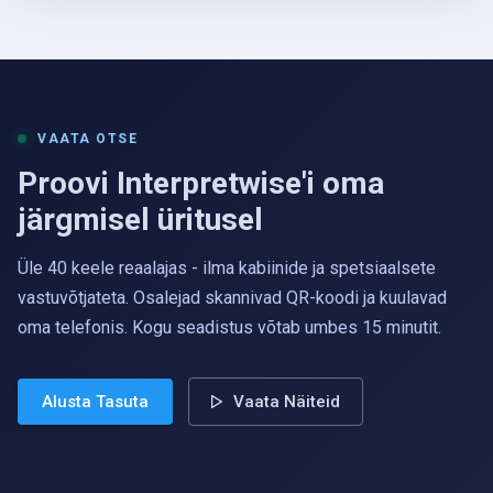
VAATA OTSE
Proovi Interpretwise'i oma
järgmisel üritusel
Üle 40 keele reaalajas - ilma kabiinide ja spetsiaalsete
vastuvõtjateta. Osalejad skannivad QR-koodi ja kuulavad
oma telefonis. Kogu seadistus võtab umbes 15 minutit.
Alusta Tasuta
Vaata Näiteid