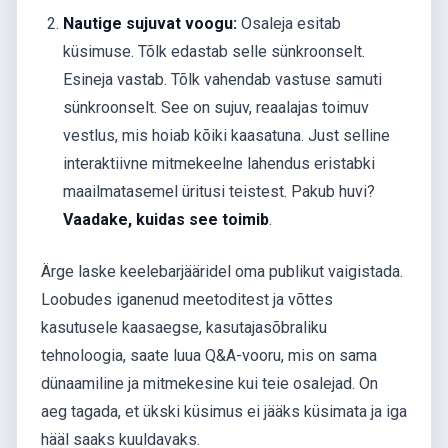
Nautige sujuvat voogu:
Osaleja esitab
küsimuse. Tõlk edastab selle sünkroonselt.
Esineja vastab. Tõlk vahendab vastuse samuti
sünkroonselt. See on sujuv, reaalajas toimuv
vestlus, mis hoiab kõiki kaasatuna. Just selline
interaktiivne mitmekeelne lahendus eristabki
maailmatasemel üritusi teistest. Pakub huvi?
Vaadake, kuidas see toimib
.
Ärge laske keelebarjääridel oma publikut vaigistada.
Loobudes iganenud meetoditest ja võttes
kasutusele kaasaegse, kasutajasõbraliku
tehnoloogia, saate luua Q&A-vooru, mis on sama
dünaamiline ja mitmekesine kui teie osalejad. On
aeg tagada, et ükski küsimus ei jääks küsimata ja iga
hääl saaks kuuldavaks.