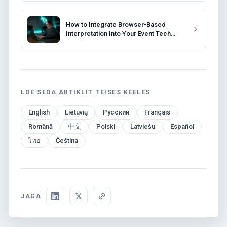
How to Integrate Browser-Based
Interpretation Into Your Event Tech
Stack
LOE SEDA ARTIKLIT TEISES KEELES
English
Lietuvių
Русский
Français
Română
中文
Polski
Latviešu
Español
ไทย
Čeština
JAGA