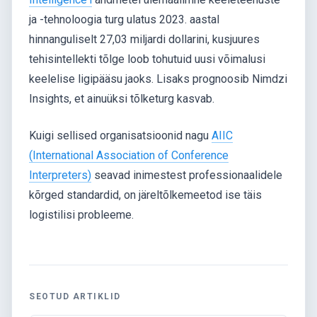
ja -tehnoloogia turg ulatus 2023. aastal
hinnanguliselt 27,03 miljardi dollarini, kusjuures
tehisintellekti tõlge loob tohutuid uusi võimalusi
keelelise ligipääsu jaoks. Lisaks prognoosib Nimdzi
Insights, et ainuüksi tõlketurg kasvab.
Kuigi sellised organisatsioonid nagu
AIIC
(International Association of Conference
Interpreters)
seavad inimestest professionaalidele
kõrged standardid, on järeltõlkemeetod ise täis
logistilisi probleeme.
SEOTUD ARTIKLID