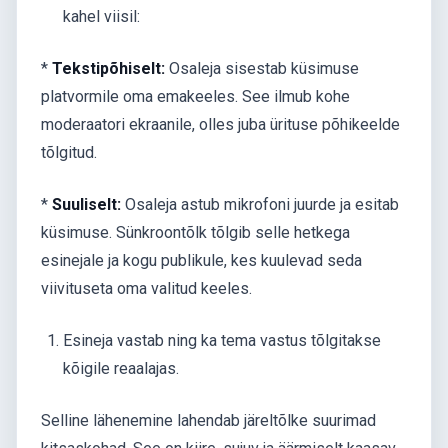
kahel viisil:
*
Tekstipõhiselt:
Osaleja sisestab küsimuse
platvormile oma emakeeles. See ilmub kohe
moderaatori ekraanile, olles juba ürituse põhikeelde
tõlgitud.
*
Suuliselt:
Osaleja astub mikrofoni juurde ja esitab
küsimuse. Sünkroontõlk tõlgib selle hetkega
esinejale ja kogu publikule, kes kuulevad seda
viivituseta oma valitud keeles.
Esineja vastab ning ka tema vastus tõlgitakse
kõigile reaalajas.
Selline lähenemine lahendab järeltõlke suurimad