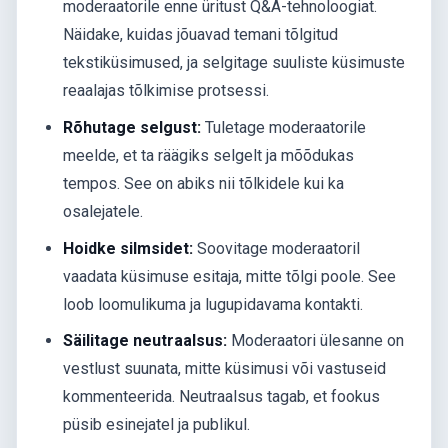
moderaatorile enne üritust Q&A-tehnoloogiat.
Näidake, kuidas jõuavad temani tõlgitud
tekstiküsimused, ja selgitage suuliste küsimuste
reaalajas tõlkimise protsessi.
Rõhutage selgust:
Tuletage moderaatorile
meelde, et ta räägiks selgelt ja mõõdukas
tempos. See on abiks nii tõlkidele kui ka
osalejatele.
Hoidke silmsidet:
Soovitage moderaatoril
vaadata küsimuse esitaja, mitte tõlgi poole. See
loob loomulikuma ja lugupidavama kontakti.
Säilitage neutraalsus:
Moderaatori ülesanne on
vestlust suunata, mitte küsimusi või vastuseid
kommenteerida. Neutraalsus tagab, et fookus
püsib esinejatel ja publikul.