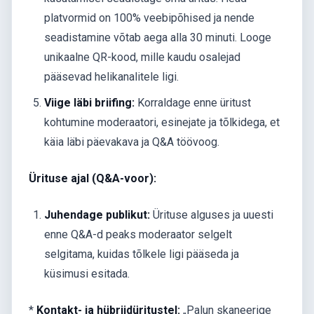
platvormid on 100% veebipõhised ja nende
seadistamine võtab aega alla 30 minuti. Looge
unikaalne QR-kood, mille kaudu osalejad
pääsevad helikanalitele ligi.
Viige läbi briifing:
Korraldage enne üritust
kohtumine moderaatori, esinejate ja tõlkidega, et
käia läbi päevakava ja Q&A töövoog.
Ürituse ajal (Q&A-voor):
Juhendage publikut:
Ürituse alguses ja uuesti
enne Q&A-d peaks moderaator selgelt
selgitama, kuidas tõlkele ligi pääseda ja
küsimusi esitada.
*
Kontakt- ja hübriidüritustel:
„Palun skaneerige