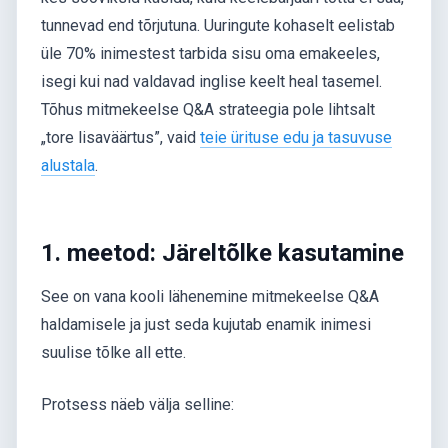
tunnevad end tõrjutuna. Uuringute kohaselt eelistab
üle 70% inimestest tarbida sisu oma emakeeles,
isegi kui nad valdavad inglise keelt heal tasemel.
Tõhus mitmekeelse Q&A strateegia pole lihtsalt
„tore lisaväärtus”, vaid
teie ürituse edu ja tasuvuse
alustala
.
1. meetod: Järeltõlke kasutamine
See on vana kooli lähenemine mitmekeelse Q&A
haldamisele ja just seda kujutab enamik inimesi
suulise tõlke all ette.
Protsess näeb välja selline: