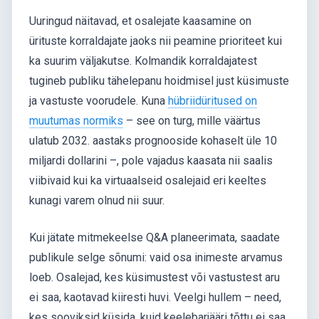
Uuringud näitavad, et osalejate kaasamine on
ürituste korraldajate jaoks nii peamine prioriteet kui
ka suurim väljakutse. Kolmandik korraldajatest
tugineb publiku tähelepanu hoidmisel just küsimuste
ja vastuste voorudele. Kuna
hübriidüritused on
muutumas normiks
– see on turg, mille väärtus
ulatub 2032. aastaks prognooside kohaselt üle 10
miljardi dollarini –, pole vajadus kaasata nii saalis
viibivaid kui ka virtuaalseid osalejaid eri keeltes
kunagi varem olnud nii suur.
Kui jätate mitmekeelse Q&A planeerimata, saadate
publikule selge sõnumi: vaid osa inimeste arvamus
loeb. Osalejad, kes küsimustest või vastustest aru
ei saa, kaotavad kiiresti huvi. Veelgi hullem – need,
kes sooviksid küsida, kuid keelebarjääri tõttu ei saa,