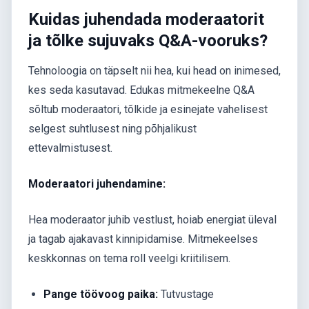
Kuidas juhendada moderaatorit
ja tõlke sujuvaks Q&A-vooruks?
Tehnoloogia on täpselt nii hea, kui head on inimesed,
kes seda kasutavad. Edukas mitmekeelne Q&A
sõltub moderaatori, tõlkide ja esinejate vahelisest
selgest suhtlusest ning põhjalikust
ettevalmistusest.
Moderaatori juhendamine:
Hea moderaator juhib vestlust, hoiab energiat üleval
ja tagab ajakavast kinnipidamise. Mitmekeelses
keskkonnas on tema roll veelgi kriitilisem.
Pange töövoog paika:
Tutvustage