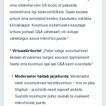
oma istekohal olev QR-kood, et pääseda
nutitelefonis ligi sünkroontõlkele. Saate kuulata
üritust oma eelistatud keeles, kasutades isiklikke
kõrvaklappe. Küsimuse esitamiseks kasutage
ürituse portaali Q&A vahekaarti või astuge
vahekäigus asuva mikrofoni juurde.”
*
Virtuaalüritustel:
„Palun valige soovitud keel
ekraani all paremas nurgas asuvast rippmenüüst.
Saate oma küsimusi igal ajal Q&A kasti sisestada.”
Moderaator haldab järjekorda:
Moderaator
näeb sissetulevaid tekstiküsimusi – mis on juba
tõlgitud – ja põimib need sujuvalt arutellu.
Suuliste küsimuste puhul suunab ta osalejaid
mikrofonide juurde.