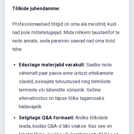
Tõlkide juhendamine:
Professionaalsed tõlgid on oma ala meistrid, kuid
nad pole mõtetelugejad. Mida rohkem taustainfot te
neile annate, seda paremini saavad nad oma tööd
teha.
Edastage materjalid varakult:
Saatke neile
vähemalt paar päeva enne üritust ettekannete
slaidid, esinejate tutvustused ning tehniliste
terminite või lühendite sõnastik. Selline
ettevalmistus on täpse tõlke tagamiseks
hädavajalik.
Selgitage Q&A formaati:
Andke tõlkidele
teada, kuidas Q&A-d läbi viiakse. Kas see on