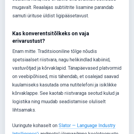
mugavalt. Reaalajas subtiitrite lisamine parandab
samuti ürituse üldist ligipääsetavust.
Kas konverentsitõlkeks on vaja
erivarustust?
Enam mitte. Traditsiooniline tõlge nõudis
spetsiaalset riistvara, nagu helikindlad kabiinid,
vastuvõtjad ja kõrvaklapid. Tänapäevased platvormid
on veebipõhised, mis tähendab, et osalejad saavad
kuulamiseks kasutada oma nutitelefoni ja isiklikke
kõrvaklappe. See kaotab riistvaraga seotud kulud ja
logistika ning muudab seadistamise oluliselt
lihtsamaks.
Uuringute kohaselt on
Slator — Language Industry
Intelligence'i
andmetel ülemaailmne keeleteenuste