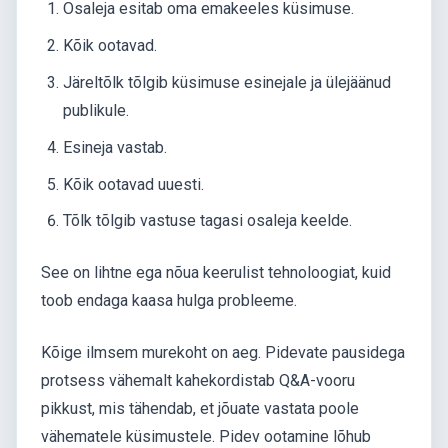
Osaleja esitab oma emakeeles küsimuse.
Kõik ootavad.
Järeltõlk tõlgib küsimuse esinejale ja ülejäänud
publikule.
Esineja vastab.
Kõik ootavad uuesti.
Tõlk tõlgib vastuse tagasi osaleja keelde.
See on lihtne ega nõua keerulist tehnoloogiat, kuid
toob endaga kaasa hulga probleeme.
Kõige ilmsem murekoht on aeg. Pidevate pausidega
protsess vähemalt kahekordistab Q&A-vooru
pikkust, mis tähendab, et jõuate vastata poole
vähematele küsimustele. Pidev ootamine lõhub