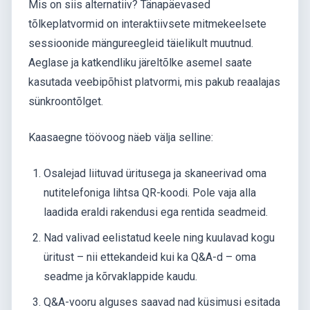
Mis on siis alternatiiv? Tänapäevased
tõlkeplatvormid on interaktiivsete mitmekeelsete
sessioonide mängureegleid täielikult muutnud.
Aeglase ja katkendliku järeltõlke asemel saate
kasutada veebipõhist platvormi, mis pakub reaalajas
sünkroontõlget.
Kaasaegne töövoog näeb välja selline:
Osalejad liituvad üritusega ja skaneerivad oma
nutitelefoniga lihtsa QR-koodi. Pole vaja alla
laadida eraldi rakendusi ega rentida seadmeid.
Nad valivad eelistatud keele ning kuulavad kogu
üritust – nii ettekandeid kui ka Q&A-d – oma
seadme ja kõrvaklappide kaudu.
Q&A-vooru alguses saavad nad küsimusi esitada