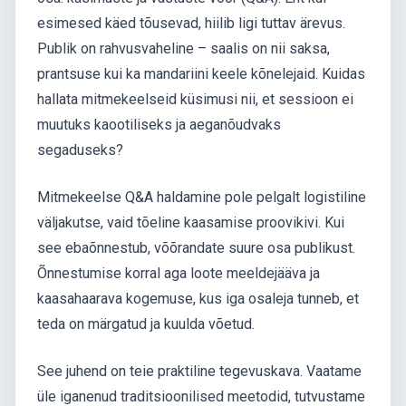
esimesed käed tõusevad, hiilib ligi tuttav ärevus.
Publik on rahvusvaheline – saalis on nii saksa,
prantsuse kui ka mandariini keele kõnelejaid. Kuidas
hallata mitmekeelseid küsimusi nii, et sessioon ei
muutuks kaootiliseks ja aeganõudvaks
segaduseks?
Mitmekeelse Q&A haldamine pole pelgalt logistiline
väljakutse, vaid tõeline kaasamise proovikivi. Kui
see ebaõnnestub, võõrandate suure osa publikust.
Õnnestumise korral aga loote meeldejääva ja
kaasahaarava kogemuse, kus iga osaleja tunneb, et
teda on märgatud ja kuulda võetud.
See juhend on teie praktiline tegevuskava. Vaatame
üle iganenud traditsioonilised meetodid, tutvustame