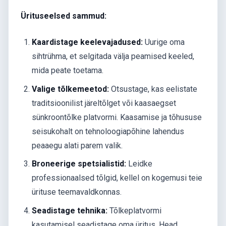
Ürituseelsed sammud:
Kaardistage keelevajadused:
Uurige oma
sihtrühma, et selgitada välja peamised keeled,
mida peate toetama.
Valige tõlkemeetod:
Otsustage, kas eelistate
traditsioonilist järeltõlget või kaasaegset
sünkroontõlke platvormi. Kaasamise ja tõhususe
seisukohalt on tehnoloogiapõhine lahendus
peaaegu alati parem valik.
Broneerige spetsialistid:
Leidke
professionaalsed tõlgid, kellel on kogemusi teie
ürituse teemavaldkonnas.
Seadistage tehnika:
Tõlkeplatvormi
kasutamisel seadistage oma üritus. Head