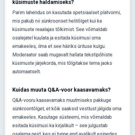
küsimuste haldamiseks?
Parim lahendus on kasutada spetsiaalset platvormi,
mis pakub nii sünkroonset helitõlget kui ka
küsimuste reaalajas tõlkimist. See võimaldab
osalejatel kuulata ja esitada küsimusi oma
emakeeles, ilma et see häiriks ürituse kulgu.
Moderaator saab mugavalt hallata tekstipõhiste
küsimuste järjekorda, mis tõlgitakse tema jaoks
automaatselt.
Kuidas muuta Q&A-voor kaasavamaks?
Q&A-vooru kaasavamaks muutmiseks pakkuge
sünkroontõlget, et kõik saaksid vestlust jälgida oma
emakeeles. Kasutage süsteemi, mis võimaldab
esitada küsimusi ka kirjalikult – see julgustab
osalema neid, kes ei tunne end avalikult esinedes