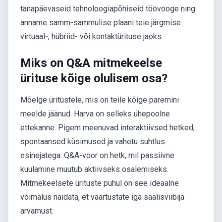
tänapäevaseid tehnoloogiapõhiseid töövooge ning
anname samm-sammulise plaani teie järgmise
virtuaal-, hübriid- või kontaktürituse jaoks.
Miks on Q&A mitmekeelse
ürituse kõige olulisem osa?
Mõelge üritustele, mis on teile kõige paremini
meelde jäänud. Harva on selleks ühepoolne
ettekanne. Pigem meenuvad interaktiivsed hetked,
spontaansed küsimused ja vahetu suhtlus
esinejatega. Q&A-voor on hetk, mil passiivne
kuulamine muutub aktiivseks osalemiseks.
Mitmekeelsete ürituste puhul on see ideaalne
võimalus näidata, et väärtustate iga saalisviibija
arvamust.