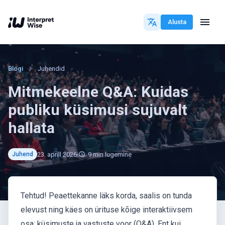
Alusta
Blogi
Juhendid
Mitmekeelne Q&A: Kuidas
publiku küsimusi sujuvalt
hallata
23. aprill 2026
9
min lugemine
Juhend
Tehtud! Peaettekanne läks korda, saalis on tunda
elevust ning käes on ürituse kõige interaktiivsem
osa: küsimuste ja vastuste voor (Q&A). Ent kui