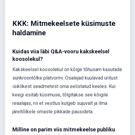
KKK: Mitmekeelsete küsimuste
haldamine
Kuidas viia läbi Q&A-vooru kakskeelsel
koosolekul?
Kakskeelsel koosolekul on kõige tõhusam kasutada
sünkroontõlke platvormi. Osalejad kuulavad üritust
isiklikest seadmetest oma eelistatud keeles. Kui
keegi esitab küsimuse, tõlgitakse see kõigile
reaalajas, nii et vestlus kulgeb sujuvalt ja ilma
järeltõlkele omaste pikkade pausideta.
Milline on parim viis mitmekeelse publiku