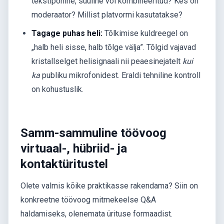
tekstipõhine, suuline või kombineeritud? Kes on
moderaator? Millist platvormi kasutatakse?
Tagage puhas heli:
Tõlkimise kuldreegel on
„halb heli sisse, halb tõlge välja”. Tõlgid vajavad
kristallselget helisignaali nii peaesinejatelt
kui
ka
publiku mikrofonidest. Eraldi tehniline kontroll
on kohustuslik.
Samm-sammuline töövoog
virtuaal-, hübriid- ja
kontaktüritustel
Olete valmis kõike praktikasse rakendama? Siin on
konkreetne töövoog mitmekeelse Q&A
haldamiseks, olenemata ürituse formaadist.