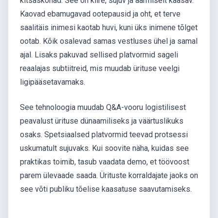
kitsaskohad. See on kiire, sujuv ja äärmiselt kaasav.
Kaovad ebamugavad ootepausid ja oht, et terve
saalitäis inimesi kaotab huvi, kuni üks inimene tõlget
ootab. Kõik osalevad samas vestluses ühel ja samal
ajal. Lisaks pakuvad sellised platvormid sageli
reaalajas subtiitreid, mis muudab ürituse veelgi
ligipääsetavamaks.
See tehnoloogia muudab Q&A-vooru logistilisest
peavalust ürituse dünaamiliseks ja väärtuslikuks
osaks. Spetsiaalsed platvormid teevad protsessi
uskumatult sujuvaks. Kui soovite näha, kuidas see
praktikas toimib, tasub vaadata demo, et töövoost
parem ülevaade saada. Ürituste korraldajate jaoks on
see võti publiku tõelise kaasatuse saavutamiseks.