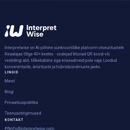
Interpretwise on AI-põhine sünkroontõlke platvorm otseüritustele.
Reaalajas tõlge 40+ keeles - osalejad liituvad QR-koodi või
veebilingi abil, tõlkekabiine ega eriseadmeid pole vaja. Loodud
konverentside, äriürituste ja hübriidsündmuste jaoks.
LINGID
Meist
Blogi
Privaatsuspoliitika
Teenusetingimused
KONTAKT
info@interpretwise.com