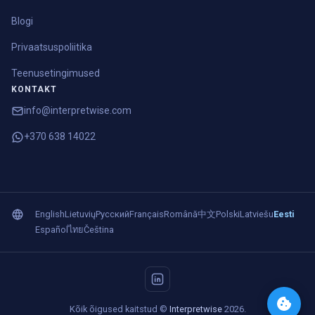
Blogi
Privaatsuspoliitika
Teenusetingimused
KONTAKT
info@interpretwise.com
+370 638 14022
English
Lietuvių
Русский
Français
Română
中文
Polski
Latviešu
Eesti
Español
ไทย
Čeština
Kõik õigused kaitstud ©
Interpretwise
2026.