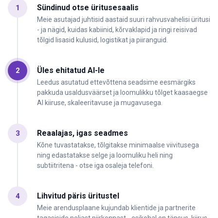
Sündinud otse üritusesaalis
1
Meie asutajad juhtisid aastaid suuri rahvusvahelisi üritusi
- ja nägid, kuidas kabiinid, kõrvaklapid ja ringi reisivad
tõlgid lisasid kulusid, logistikat ja piiranguid.
Üles ehitatud AI-le
2
Leedus asutatud ettevõttena seadsime eesmärgiks
pakkuda usaldusväärset ja loomulikku tõlget kaasaegse
AI kiiruse, skaleeritavuse ja mugavusega.
Reaalajas, igas seadmes
3
Kõne tuvastatakse, tõlgitakse minimaalse viivitusega
ning edastatakse selge ja loomuliku heli ning
subtiitritena - otse iga osaleja telefoni.
Lihvitud päris üritustel
4
Meie arendusplaane kujundab klientide ja partnerite