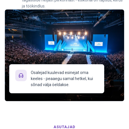
tagasiside neljast piirkonnast - esikohal on täpsus, kiirus
ja töökindlus.
Osalejad kuulevad esinejat oma
keeles - peaaegu samal hetkel, kui
sõnad välja öeldakse.
ASUTAJAD