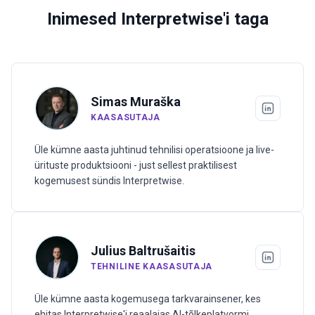
Inimesed Interpretwise'i taga
Simas Muraška
KAASASUTAJA
Üle kümne aasta juhtinud tehnilisi operatsioone ja live-
ürituste produktsiooni - just sellest praktilisest
kogemusest sündis Interpretwise.
Julius Baltrušaitis
TEHNILINE KAASASUTAJA
Üle kümne aasta kogemusega tarkvarainsener, kes
ehitas Interpretwise'i reaalajas AI-tõlkeplatvormi