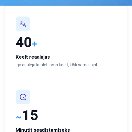
40
+
Keelt reaalajas
Iga osaleja kuuleb oma keelt, kõik samal ajal.
15
~
Minutit seadistamiseks