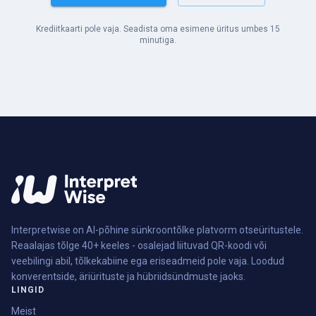
Krediitkaarti pole vaja. Seadista oma esimene üritus umbes 15
minutiga.
Interpretwise on AI-põhine sünkroontõlke platvorm otseüritustele.
Reaalajas tõlge 40+ keeles - osalejad liituvad QR-koodi või
veebilingi abil, tõlkekabiine ega eriseadmeid pole vaja. Loodud
konverentside, äriürituste ja hübriidsündmuste jaoks.
LINGID
Meist