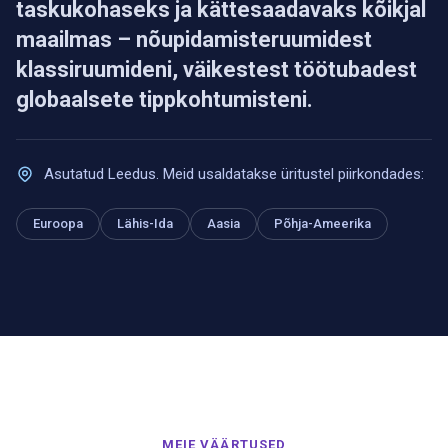
taskukohaseks ja kättesaadavaks kõikjal
maailmas – nõupidamisteruumidest
klassiruumideni, väikestest töötubadest
globaalsete tippkohtumisteni.
Asutatud Leedus. Meid usaldatakse üritustel piirkondades:
Euroopa
Lähis-Ida
Aasia
Põhja-Ameerika
MEIE VÄÄRTUSED