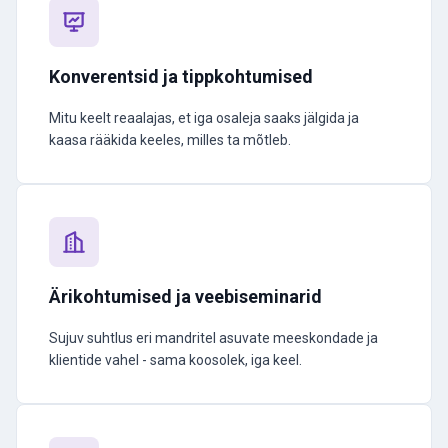
Konverentsid ja tippkohtumised
Mitu keelt reaalajas, et iga osaleja saaks jälgida ja
kaasa rääkida keeles, milles ta mõtleb.
Ärikohtumised ja veebiseminarid
Sujuv suhtlus eri mandritel asuvate meeskondade ja
klientide vahel - sama koosolek, iga keel.