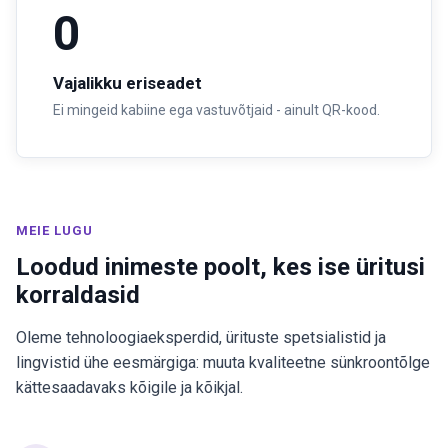
0
Vajalikku eriseadet
Ei mingeid kabiine ega vastuvõtjaid - ainult QR-kood.
MEIE LUGU
Loodud inimeste poolt, kes ise üritusi
korraldasid
Oleme tehnoloogiaeksperdid, ürituste spetsialistid ja
lingvistid ühe eesmärgiga: muuta kvaliteetne sünkroontõlge
kättesaadavaks kõigile ja kõikjal.