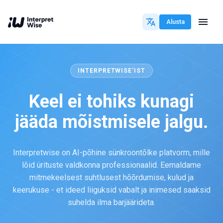
Alusta
INTERPRETWISE'IST
Keel ei tohiks kunagi
jääda mõistmisele jalgu.
Interpretwise on AI-põhine sünkroontõlke platvorm, mille
lõid ürituste valdkonna professionaalid. Eemaldame
mitmekeelsest suhtlusest hõõrdumise, kulud ja
keerukuse - et ideed liiguksid vabalt ja inimesed saaksid
suhelda ilma barjäärideta.