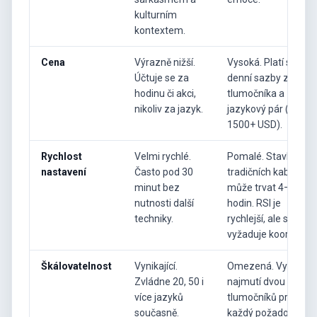
kulturním
kontextem.
Cena
Výrazně nižší.
Vysoká. Platí se
Účtuje se za
denní sazby za
hodinu či akci,
tlumočníka a
nikoliv za jazyk.
jazykový pár (500–
1500+ USD).
Rychlost
Velmi rychlé.
Pomalé. Stavba
nastavení
Často pod 30
tradičních kabin
minut bez
může trvat 4–8
nutnosti další
hodin. RSI je
techniky.
rychlejší, ale stále
vyžaduje koordinaci.
Škálovatelnost
Vynikající.
Omezená. Vyžaduje
Zvládne 20, 50 i
najmutí dvou
více jazyků
tlumočníků pro
současně.
každý požadovaný