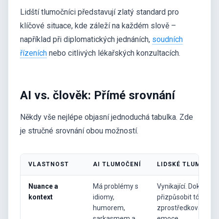
Lidští tlumočníci představují zlatý standard pro
klíčové situace, kde záleží na každém slově –
například při diplomatických jednáních,
soudních
řízeních
nebo citlivých lékařských konzultacích.
AI vs. člověk: Přímé srovnání
Někdy vše nejlépe objasní jednoduchá tabulka. Zde
je stručné srovnání obou možností.
VLASTNOST
AI TLUMOČENÍ
LIDSKÉ TLUMOČEN
Nuance a
Má problémy s
Vynikající. Dokáže s
kontext
idiomy,
přizpůsobit tónu a
humorem,
zprostředkovat
sarkasmem a
emoce.