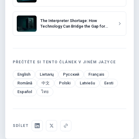
Events
The Interpreter Shortage: How
Technology Can Bridge the Gap for
Event Organizers
PŘEČTĚTE SI TENTO ČLÁNEK V JINÉM JAZYCE
English
Lietuvių
Русский
Français
Română
中文
Polski
Latviešu
Eesti
Español
ไทย
SDÍLET