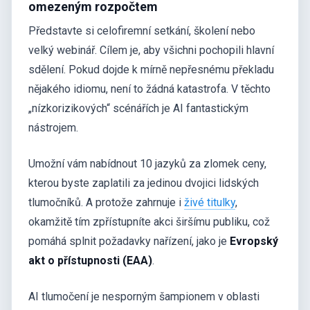
omezeným rozpočtem
Představte si celofiremní setkání, školení nebo
velký webinář. Cílem je, aby všichni pochopili hlavní
sdělení. Pokud dojde k mírně nepřesnému překladu
nějakého idiomu, není to žádná katastrofa. V těchto
„nízkorizikových“ scénářích je AI fantastickým
nástrojem.
Umožní vám nabídnout 10 jazyků za zlomek ceny,
kterou byste zaplatili za jedinou dvojici lidských
tlumočníků. A protože zahrnuje i
živé titulky
,
okamžitě tím zpřístupníte akci širšímu publiku, což
pomáhá splnit požadavky nařízení, jako je
Evropský
akt o přístupnosti (EAA)
.
AI tlumočení je nesporným šampionem v oblasti