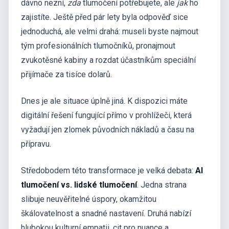
dávno nezní,
zda
tlumočení potřebujete, ale
jak
ho
zajistíte. Ještě před pár lety byla odpověď sice
jednoduchá, ale velmi drahá: museli byste najmout
tým profesionálních tlumočníků, pronajmout
zvukotěsné kabiny a rozdat účastníkům speciální
přijímače za tisíce dolarů.
Dnes je ale situace úplně jiná. K dispozici máte
digitální řešení fungující přímo v prohlížeči, která
vyžadují jen zlomek původních nákladů a času na
přípravu.
Středobodem této transformace je velká debata:
AI
tlumočení vs. lidské tlumočení
. Jedna strana
slibuje neuvěřitelné úspory, okamžitou
škálovatelnost a snadné nastavení. Druhá nabízí
hlubokou kulturní empatii, cit pro nuance a