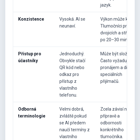
jazyk.
Konzistence
Vysoká. AI se
Výkon může kolísat.
neunaví.
Tlumočníci pracují v
dvojicích a střídají s
po 20–30 minutách.
Přístup pro
Jednoduchý.
Může být složitý.
účastníky
Obvykle stačí
Často vyžaduje
QR kód nebo
pronájem a distribuc
odkaz pro
speciálních
přístup z
přijímačů.
vlastního
telefonu.
Odborná
Velmi dobrá,
Zcela závisí na
terminologie
zvláště pokud
přípravě a
se AI předem
odbornosti
naučí termíny z
konkrétního
vlastního
tlumočníka.