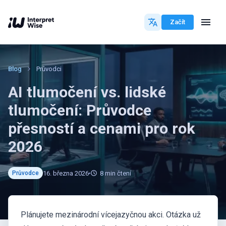
Začít
Blog
Průvodci
AI tlumočení vs. lidské
tlumočení: Průvodce
přesností a cenami pro rok
2026
16. března 2026
8
min čtení
Průvodce
Plánujete mezinárodní vícejazyčnou akci. Otázka už