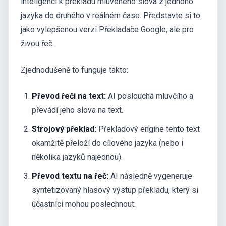
inteligenci k překladu mluveného slova z jednoho
jazyka do druhého v reálném čase. Představte si to
jako vylepšenou verzi Překladače Google, ale pro
živou řeč.
Zjednodušeně to funguje takto:
Převod řeči na text:
AI poslouchá mluvčího a
převádí jeho slova na text.
Strojový překlad:
Překladový engine tento text
okamžitě přeloží do cílového jazyka (nebo i
několika jazyků najednou).
Převod textu na řeč:
AI následně vygeneruje
syntetizovaný hlasový výstup překladu, který si
účastníci mohou poslechnout.