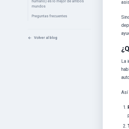
humano) es lo mejor de ambos
asis
mundos
Preguntas frecuentes
Sin
dep
ayu
Volver al blog
¿Q
La i
hab
aut
Así