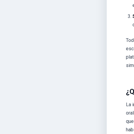
Tod
esc
pla
sim
¿Q
La 
ora
que 
hab