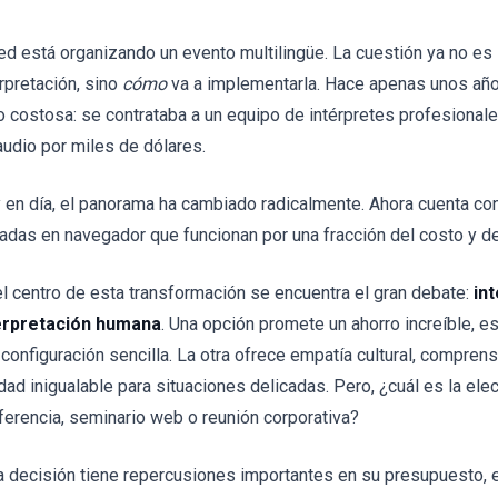
ed está organizando un evento multilingüe. La cuestión ya no es
erpretación, sino
cómo
va a implementarla. Hace apenas unos años
o costosa: se contrataba a un equipo de intérpretes profesional
audio por miles de dólares.
 en día, el panorama ha cambiado radicalmente. Ahora cuenta co
adas en navegador que funcionan por una fracción del costo y de
el centro de esta transformación se encuentra el gran debate:
in
erpretación humana
. Una opción promete un ahorro increíble, es
 configuración sencilla. La otra ofrece empatía cultural, compren
idad inigualable para situaciones delicadas. Pero, ¿cuál es la ele
ferencia, seminario web o reunión corporativa?
a decisión tiene repercusiones importantes en su presupuesto, e