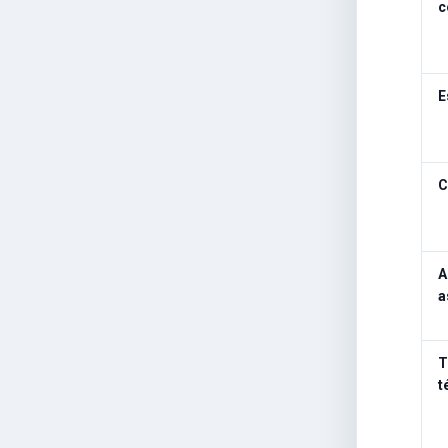
c
E
C
A
a
T
t