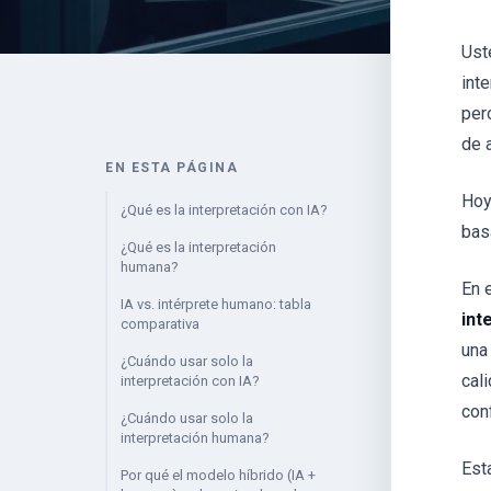
Ust
int
per
de 
EN ESTA PÁGINA
Hoy
¿Qué es la interpretación con IA?
bas
¿Qué es la interpretación
humana?
En 
IA vs. intérprete humano: tabla
int
comparativa
una
¿Cuándo usar solo la
cal
interpretación con IA?
con
¿Cuándo usar solo la
interpretación humana?
Est
Por qué el modelo híbrido (IA +