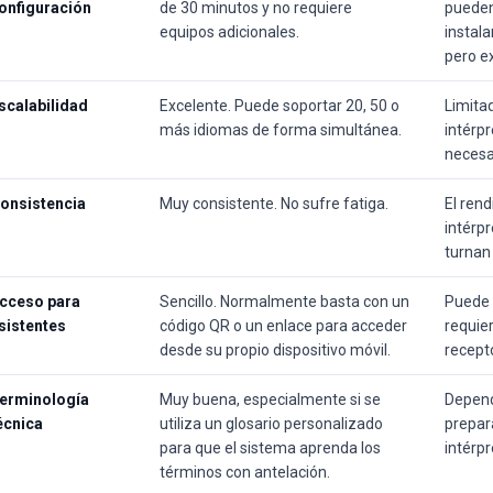
onfiguración
de 30 minutos y no requiere
pueden
equipos adicionales.
instala
pero e
scalabilidad
Excelente. Puede soportar 20, 50 o
Limita
más idiomas de forma simultánea.
intérp
necesa
onsistencia
Muy consistente. No sufre fatiga.
El rend
intérpr
turnan
cceso para
Sencillo. Normalmente basta con un
Puede 
sistentes
código QR o un enlace para acceder
requier
desde su propio dispositivo móvil.
recepto
erminología
Muy buena, especialmente si se
Depend
écnica
utiliza un glosario personalizado
prepara
para que el sistema aprenda los
intérpr
términos con antelación.