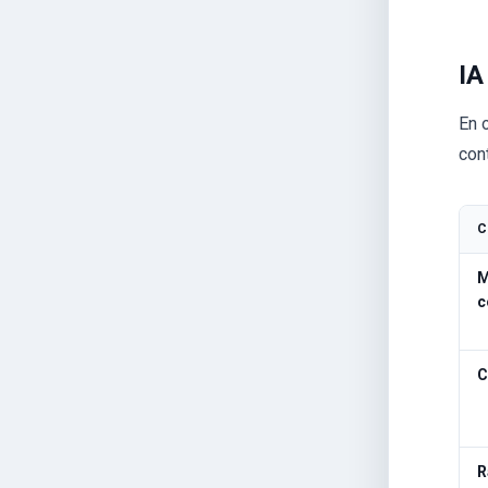
IA
En 
con
C
M
c
C
R