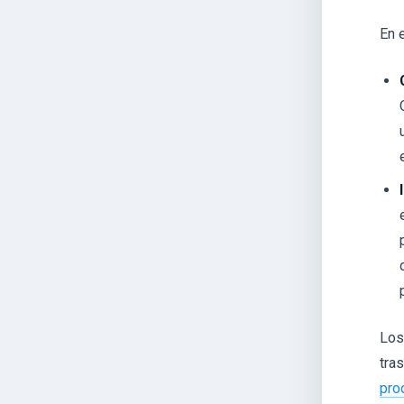
En 
Los
tra
pro