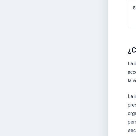
S
¿C
La 
acc
la 
La 
pre
org
per
sec