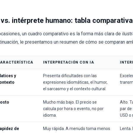
 vs. intérprete humano: tabla comparativa
ocasiones, un cuadro comparativo es la forma más clara de ilustra
tinuación, le presentamos un resumen de cómo se comparan am
ARACTERÍSTICA
INTERPRETACIÓN CON IA
INTER
atices y
Presenta dificultades con las
Excele
ontexto
expresiones idiomáticas, el humor,
transm
el sarcasmo y el contexto cultural.
osto
Mucho más bajo. El precio se
Alto. T
calcula por hora o evento, no por
par de
idioma.
USD o 
apidez de
Muy rápida. A menudo toma menos
Lenta. 