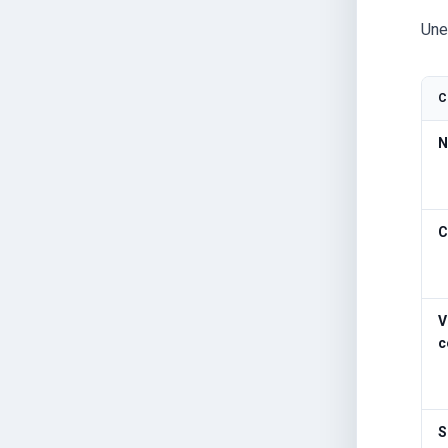
Uneo
C
N
C
V
c
S