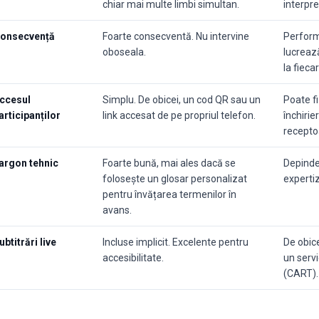
chiar mai multe limbi simultan.
interpre
onsecvență
Foarte consecventă. Nu intervine
Performa
oboseala.
lucreaz
la fieca
ccesul
Simplu. De obicei, un cod QR sau un
Poate f
articipanților
link accesat de pe propriul telefon.
închirie
recepto
argon tehnic
Foarte bună, mai ales dacă se
Depinde 
folosește un glosar personalizat
expertiz
pentru învățarea termenilor în
avans.
ubtitrări live
Incluse implicit. Excelente pentru
De obice
accesibilitate.
un servi
(CART).