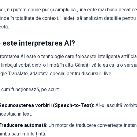
cer, nu putem spune pur și simplu că „una este mai bună decât ce
nde în totalitate de context. Haideți să analizăm detaliile pentru 
ectă.
 este interpretarea AI?
rpretarea AI este o tehnologie care folosește inteligența artificia
 limbajul vorbit dintr-o limbă în alta. Gândiți-vă la ea ca la o ver
gle Translate, adaptată special pentru discursuri live.
ă cum funcționează, pe scurt:
Recunoașterea vorbirii (Speech-to-Text):
AI-ul ascultă vorbit
acestuia în text.
Traducere automată:
Un motor de traducere convertește instant
limba sau limbile țintă.