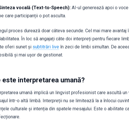
Sinteza vocală (Text-to-Speech):
AI-ul generează apoi o voce 
pe care participanții o pot asculta.
regul proces durează doar câteva secunde. Cel mai mare avantaj îl
abilitatea. În loc să angajați câte doi interpreți pentru fiecare li
te oferi sunet și
subtitrări live
în zeci de limbi simultan. De aceea
esibilă și mai ușor de gestionat.
 este interpretarea umană?
rpretarea umană implică un lingvist profesionist care ascultă un vo
jul într-o altă limbă. Interpreții nu se limitează la a înlocui cuvint
țele culturale și intenția din spatele mesajului. Este o abilitate c
fecționare.