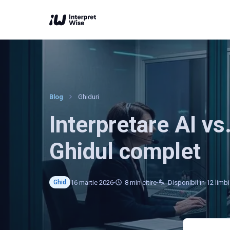
Blog
Ghiduri
Interpretare AI vs
Ghidul complet
16 martie 2026
8
min citire
Disponibil în 12 limbi
Ghid