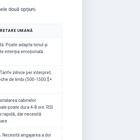
cele două opțiuni.
PRETARE UMANĂ
tă. Poate adapta tonul și
te intenția emoțională.
 Tarife zilnice per interpret,
eche de limbi (500-1500 $+
.
nstalarea cabinelor
nale poate dura 4-8 ore. RSI
i rapidă, dar necesită
are.
ă. Necesită angajarea a doi