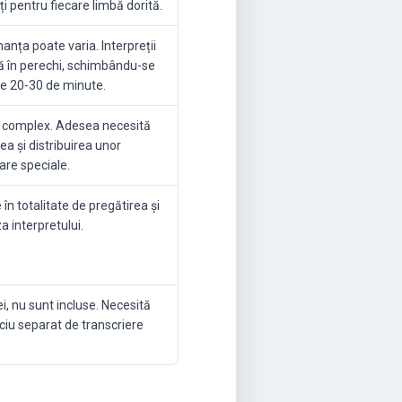
ți pentru fiecare limbă dorită.
nța poate varia. Interpreții
ă în perechi, schimbându-se
re 20-30 de minute.
i complex. Adesea necesită
rea și distribuirea unor
are speciale.
în totalitate de pregătirea și
a interpretului.
i, nu sunt incluse. Necesită
ciu separat de transcriere