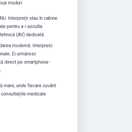
două moduri:
NU. Interpreții stau în cabine
ale pentru a-i asculta.
tehnică (AV) dedicată.
area modernă. Interpreții
ionale. Ei urmăresc
ată direct pe smartphone-
.
ză mare, unde fiecare cuvânt
consultațiile medicale