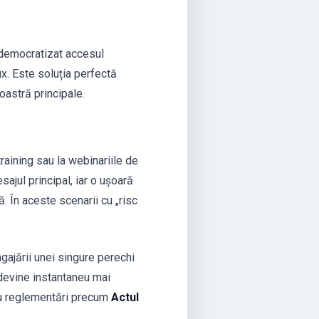
a democratizat accesul
ux. Este soluția perfectă
oastră principale.
training sau la webinariile de
ajul principal, iar o ușoară
. În aceste scenarii cu „risc
ngajării unei singure perechi
devine instantaneu mai
 cu reglementări precum
Actul