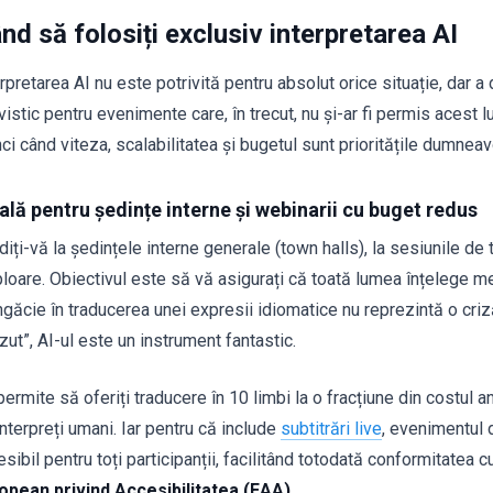
nd să folosiți exclusiv interpretarea AI
rpretarea AI nu este potrivită pentru absolut orice situație, dar 
vistic pentru evenimente care, în trecut, nu și-ar fi permis acest l
ci când viteza, scalabilitatea și bugetul sunt prioritățile dumneav
ală pentru ședințe interne și webinarii cu buget redus
iți-vă la ședințele interne generale (town halls), la sesiunile de 
loare. Obiectivul este să vă asigurați că toată lumea înțelege mes
găcie în traducerea unei expresii idiomatice nu reprezintă o criză
ut”, AI-ul este un instrument fantastic.
ermite să oferiți traducere în 10 limbi la o fracțiune din costul a
nterpreți umani. Iar pentru că include
subtitrări live
, evenimentul 
esibil pentru toți participanții, facilitând totodată conformitatea
opean privind Accesibilitatea (EAA)
.