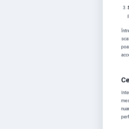
Înt
scal
poa
acc
Ce
Inte
mesa
nuan
per