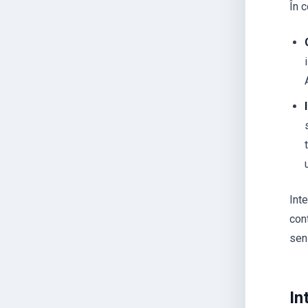
În 
Int
con
sen
In