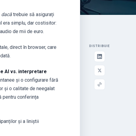
e
dacă
trebuie să asigurați
 era simplu, dar costisitor:
 audio de mii de euro.
tale, direct în browser, care
DISTRIBUIE
ădată.
e AI vs. interpretare
antanee și o configurare fără
r și o calitate de neegalat
ă pentru conferința
nților și a liniștii