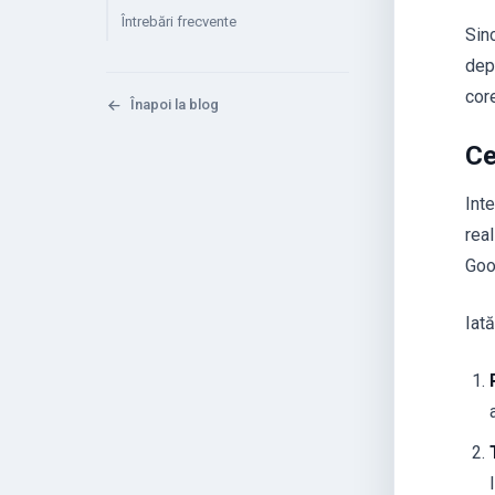
Întrebări frecvente
Sin
depi
cor
Înapoi la blog
Ce
Inte
real
Goo
Iat