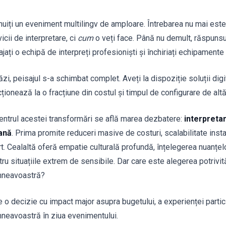
nuiți un eveniment multilingv de amploare. Întrebarea nu mai est
icii de interpretare, ci
cum
o veți face. Până nu demult, răspunsul
jați o echipă de interpreți profesioniști și închiriați echipamente
zi, peisajul s-a schimbat complet. Aveți la dispoziție soluții digi
ționează la o fracțiune din costul și timpul de configurare de alt
centrul acestei transformări se află marea dezbatere:
interpretar
ană
. Prima promite reduceri masive de costuri, scalabilitate inst
rt. Cealaltă oferă empatie culturală profundă, înțelegerea nuanțelo
tru situațiile extrem de sensibile. Dar care este alegerea potrivit
neavoastră?
 o decizie cu impact major asupra bugetului, a experienței participa
neavoastră în ziua evenimentului.