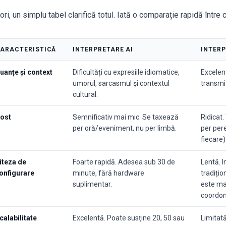
ri, un simplu tabel clarifică totul. Iată o comparație rapidă între 
ARACTERISTICĂ
INTERPRETARE AI
INTER
uanțe și context
Dificultăți cu expresiile idiomatice,
Excelen
umorul, sarcasmul și contextul
transmi
cultural.
ost
Semnificativ mai mic. Se taxează
Ridicat.
per oră/eveniment, nu per limbă.
per per
fiecare)
iteza de
Foarte rapidă. Adesea sub 30 de
Lentă. I
onfigurare
minute, fără hardware
tradițio
suplimentar.
este ma
coordon
calabilitate
Excelentă. Poate susține 20, 50 sau
Limitat