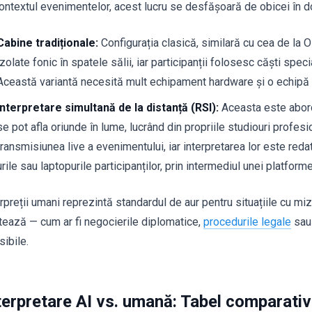
contextul evenimentelor, acest lucru se desfășoară de obicei în 
Cabine tradiționale:
Configurația clasică, similară cu cea de la O
izolate fonic în spatele sălii, iar participanții folosesc căști speci
Această variantă necesită mult echipament hardware și o echipă 
Interpretare simultană de la distanță (RSI):
Aceasta este abord
se pot afla oriunde în lume, lucrând din propriile studiouri profes
transmisiunea live a evenimentului, iar interpretarea lor este red
urile sau laptopurile participanților, prin intermediul unei platforme
erpreții umani reprezintă standardul de aur pentru situațiile cu mi
tează — cum ar fi negocierile diplomatice,
procedurile legale
sau 
sibile.
terpretare AI vs. umană: Tabel comparativ