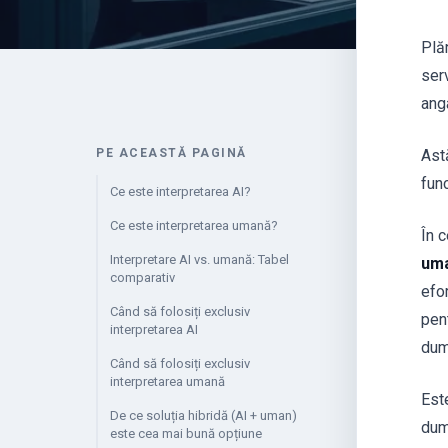
Plă
serv
anga
PE ACEASTĂ PAGINĂ
Astă
func
Ce este interpretarea AI?
Ce este interpretarea umană?
În 
Interpretare AI vs. umană: Tabel
um
comparativ
efo
Când să folosiți exclusiv
pen
interpretarea AI
dum
Când să folosiți exclusiv
interpretarea umană
Este
De ce soluția hibridă (AI + uman)
dum
este cea mai bună opțiune