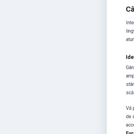
Câ
Inte
ling
atun
Ide
Gând
amp
stân
scăz
Vă p
de i
acc
Eur