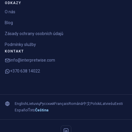
ODKAZY
O nás
Blog
Zásady ochrany osobních údajů
Podmínky služby
KONTAKT
info@interpretwise.com
+370 638 14022
English
Lietuvių
Русский
Français
Română
中文
Polski
Latviešu
Eesti
Español
ไทย
Čeština