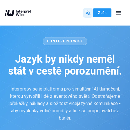
Začít
O INTERPRETWISE
Jazyk by nikdy neměl
stát v cestě porozumění.
Interpretwise je platforma pro simultánní AI tlumočení,
kterou vytvořili lidé z eventového světa. Odstraňujeme
překážky, náklady a složitost vícejazyčné komunikace -
aby myšlenky volně proudily a lidé se propojovali bez
bariér.