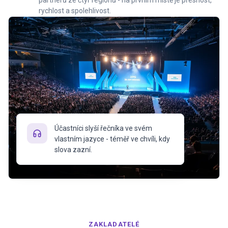
partnerů ze čtyř regionů - na prvním místě je přesnost,
rychlost a spolehlivost.
Účastníci slyší řečníka ve svém
vlastním jazyce - téměř ve chvíli, kdy
slova zazní.
ZAKLADATELÉ