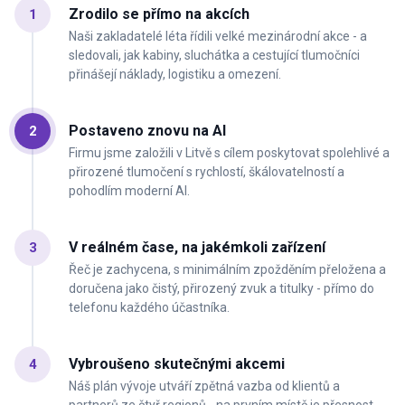
Zrodilo se přímo na akcích
1
Naši zakladatelé léta řídili velké mezinárodní akce - a
sledovali, jak kabiny, sluchátka a cestující tlumočníci
přinášejí náklady, logistiku a omezení.
Postaveno znovu na AI
2
Firmu jsme založili v Litvě s cílem poskytovat spolehlivé a
přirozené tlumočení s rychlostí, škálovatelností a
pohodlím moderní AI.
V reálném čase, na jakémkoli zařízení
3
Řeč je zachycena, s minimálním zpožděním přeložena a
doručena jako čistý, přirozený zvuk a titulky - přímo do
telefonu každého účastníka.
Vybroušeno skutečnými akcemi
4
Náš plán vývoje utváří zpětná vazba od klientů a