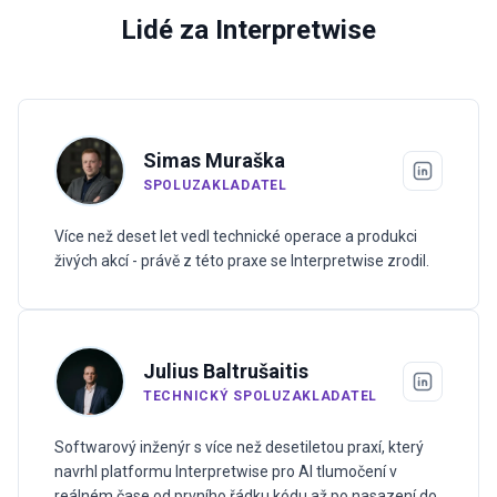
Lidé za Interpretwise
Simas Muraška
SPOLUZAKLADATEL
Více než deset let vedl technické operace a produkci
živých akcí - právě z této praxe se Interpretwise zrodil.
Julius Baltrušaitis
TECHNICKÝ SPOLUZAKLADATEL
Softwarový inženýr s více než desetiletou praxí, který
navrhl platformu Interpretwise pro AI tlumočení v
reálném čase od prvního řádku kódu až po nasazení do