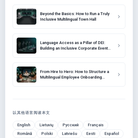
Beyond the Basics: How to Run a Truly
Inclusive Multilingual Town Hall
Language Access as a Pillar of DEI:
Building an Inclusive Corporate Event
Strategy
From Hire to Hero: How to Structure a
Multilingual Employee Onboarding
Program
以其他语言阅读本文
English
Lietuvių
Русский
Français
Română
Polski
Latviešu
Eesti
Español