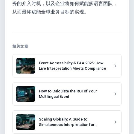
务的介入时机，以及企业将如何赋能多语言团队，
从而最终赋能全球业务目标的实现。
相关文章
Event Accessibility & EAA 2025: How
Live Interpretation Meets Compliance
How to Calculate the ROI of Your
Multilingual Event
Scaling Globally: A Guide to
Simultaneous Interpretation for
Corporate Training