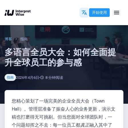
开始使用
博客
指南
多语言全员大会：如何全面提
升全球员工的参与感
2026年4月6日
8
分钟阅读
指南
您精心策划了一场完美的企业全员大会（Town
Hall）。管理层准备了振奋人心的业务更新，演示文
稿也打磨得无可挑剔。但当您面对全球团队时，一
个问题却挥之不去：每一位员工都
真正
融入其中了