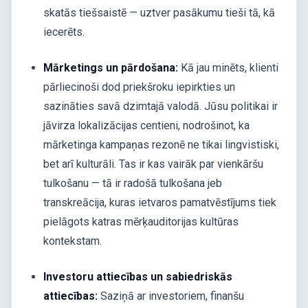
skatās tiešsaistē — uztver pasākumu tieši tā, kā
iecerēts.
Mārketings un pārdošana:
Kā jau minēts, klienti
pārliecinoši dod priekšroku iepirkties un
sazināties savā dzimtajā valodā. Jūsu politikai ir
jāvirza lokalizācijas centieni, nodrošinot, ka
mārketinga kampaņas rezonē ne tikai lingvistiski,
bet arī kulturāli. Tas ir kas vairāk par vienkāršu
tulkošanu — tā ir radošā tulkošana jeb
transkreācija, kuras ietvaros pamatvēstījums tiek
pielāgots katras mērķauditorijas kultūras
kontekstam.
Investoru attiecības un sabiedriskās
attiecības:
Saziņā ar investoriem, finanšu