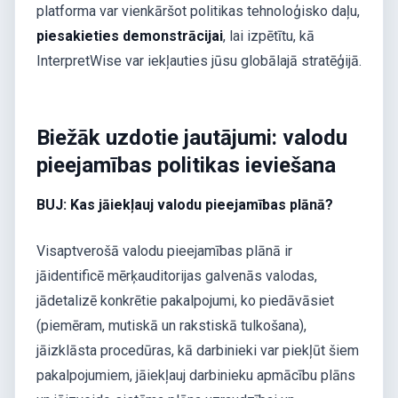
platforma var vienkāršot politikas tehnoloģisko daļu,
piesakieties demonstrācijai
, lai izpētītu, kā
InterpretWise var iekļauties jūsu globālajā stratēģijā.
Biežāk uzdotie jautājumi: valodu
pieejamības politikas ieviešana
BUJ: Kas jāiekļauj valodu pieejamības plānā?
Visaptverošā valodu pieejamības plānā ir
jāidentificē mērķauditorijas galvenās valodas,
jādetalizē konkrētie pakalpojumi, ko piedāvāsiet
(piemēram, mutiskā un rakstiskā tulkošana),
jāizklāsta procedūras, kā darbinieki var piekļūt šiem
pakalpojumiem, jāiekļauj darbinieku apmācību plāns