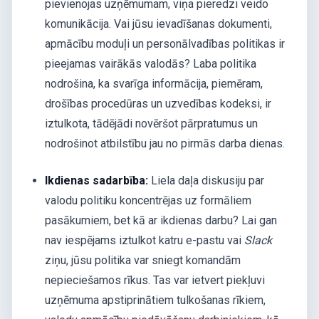
pievienojas uzņēmumam, viņa pieredzi veido
komunikācija. Vai jūsu ievadīšanas dokumenti,
apmācību moduļi un personālvadības politikas ir
pieejamas vairākās valodās? Laba politika
nodrošina, ka svarīga informācija, piemēram,
drošības procedūras un uzvedības kodeksi, ir
iztulkota, tādējādi novēršot pārpratumus un
nodrošinot atbilstību jau no pirmās darba dienas.
Ikdienas sadarbība:
Liela daļa diskusiju par
valodu politiku koncentrējas uz formāliem
pasākumiem, bet kā ar ikdienas darbu? Lai gan
nav iespējams iztulkot katru e-pastu vai
Slack
ziņu, jūsu politika var sniegt komandām
nepieciešamos rīkus. Tas var ietvert piekļuvi
uzņēmuma apstiprinātiem tulkošanas rīkiem,