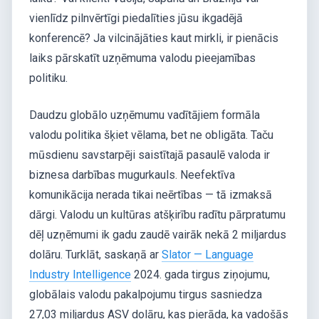
vienlīdz pilnvērtīgi piedalīties jūsu ikgadējā
konferencē? Ja vilcinājāties kaut mirkli, ir pienācis
laiks pārskatīt uzņēmuma valodu pieejamības
politiku.
Daudzu globālo uzņēmumu vadītājiem formāla
valodu politika šķiet vēlama, bet ne obligāta. Taču
mūsdienu savstarpēji saistītajā pasaulē valoda ir
biznesa darbības mugurkauls. Neefektīva
komunikācija nerada tikai neērtības — tā izmaksā
dārgi. Valodu un kultūras atšķirību radītu pārpratumu
dēļ uzņēmumi ik gadu zaudē vairāk nekā 2 miljardus
dolāru. Turklāt, saskaņā ar
Slator — Language
Industry Intelligence
2024. gada tirgus ziņojumu,
globālais valodu pakalpojumu tirgus sasniedza
27,03 miljardus ASV dolāru, kas pierāda, ka vadošās