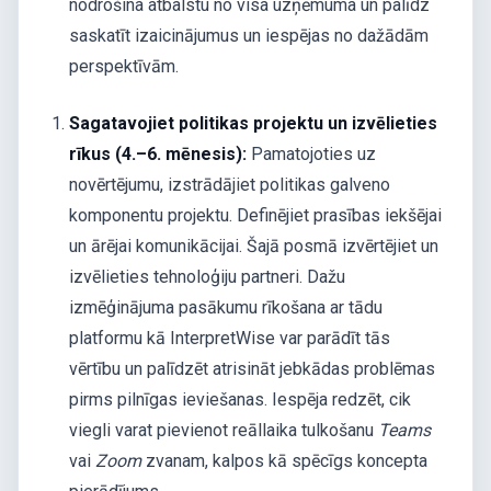
nodrošina atbalstu no visa uzņēmuma un palīdz
saskatīt izaicinājumus un iespējas no dažādām
perspektīvām.
Sagatavojiet politikas projektu un izvēlieties
rīkus (4.–6. mēnesis):
Pamatojoties uz
novērtējumu, izstrādājiet politikas galveno
komponentu projektu. Definējiet prasības iekšējai
un ārējai komunikācijai. Šajā posmā izvērtējiet un
izvēlieties tehnoloģiju partneri. Dažu
izmēģinājuma pasākumu rīkošana ar tādu
platformu kā InterpretWise var parādīt tās
vērtību un palīdzēt atrisināt jebkādas problēmas
pirms pilnīgas ieviešanas. Iespēja redzēt, cik
viegli varat pievienot reāllaika tulkošanu
Teams
vai
Zoom
zvanam, kalpos kā spēcīgs koncepta