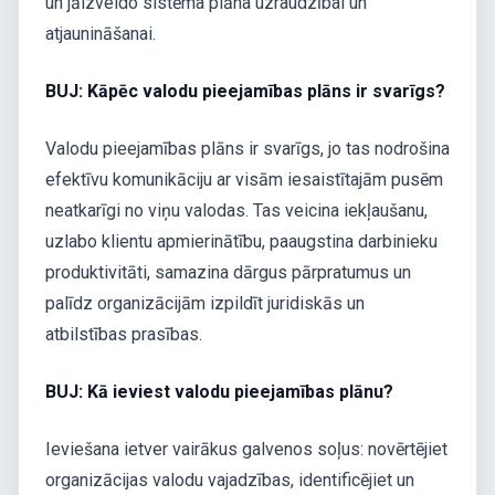
un jāizveido sistēma plāna uzraudzībai un
atjaunināšanai.
BUJ: Kāpēc valodu pieejamības plāns ir svarīgs?
Valodu pieejamības plāns ir svarīgs, jo tas nodrošina
efektīvu komunikāciju ar visām iesaistītajām pusēm
neatkarīgi no viņu valodas. Tas veicina iekļaušanu,
uzlabo klientu apmierinātību, paaugstina darbinieku
produktivitāti, samazina dārgus pārpratumus un
palīdz organizācijām izpildīt juridiskās un
atbilstības prasības.
BUJ: Kā ieviest valodu pieejamības plānu?
Ieviešana ietver vairākus galvenos soļus: novērtējiet
organizācijas valodu vajadzības, identificējiet un