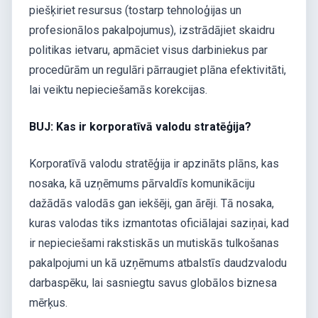
piešķiriet resursus (tostarp tehnoloģijas un
profesionālos pakalpojumus), izstrādājiet skaidru
politikas ietvaru, apmāciet visus darbiniekus par
procedūrām un regulāri pārraugiet plāna efektivitāti,
lai veiktu nepieciešamās korekcijas.
BUJ: Kas ir korporatīvā valodu stratēģija?
Korporatīvā valodu stratēģija ir apzināts plāns, kas
nosaka, kā uzņēmums pārvaldīs komunikāciju
dažādās valodās gan iekšēji, gan ārēji. Tā nosaka,
kuras valodas tiks izmantotas oficiālajai saziņai, kad
ir nepieciešami rakstiskās un mutiskās tulkošanas
pakalpojumi un kā uzņēmums atbalstīs daudzvalodu
darbaspēku, lai sasniegtu savus globālos biznesa
mērķus.