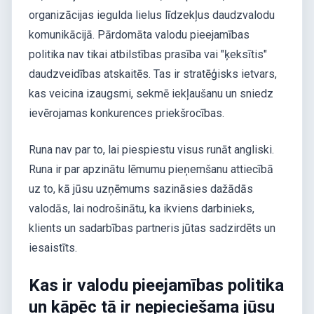
organizācijas iegulda lielus līdzekļus daudzvalodu
komunikācijā. Pārdomāta valodu pieejamības
politika nav tikai atbilstības prasība vai "ķeksītis"
daudzveidības atskaitēs. Tas ir stratēģisks ietvars,
kas veicina izaugsmi, sekmē iekļaušanu un sniedz
ievērojamas konkurences priekšrocības.
Runa nav par to, lai piespiestu visus runāt angliski.
Runa ir par apzinātu lēmumu pieņemšanu attiecībā
uz to, kā jūsu uzņēmums sazināsies dažādās
valodās, lai nodrošinātu, ka ikviens darbinieks,
klients un sadarbības partneris jūtas sadzirdēts un
iesaistīts.
Kas ir valodu pieejamības politika
un kāpēc tā ir nepieciešama jūsu