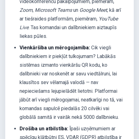
videokonferenču pakalpojumiem, piemēram,
Zoom
,
Microsoft Teams
un
Google Meet
, kā arī
ar tiešraides platformām, piemēram,
YouTube
Live
. Tas komandai un dalībniekiem aiztaupīs
liekas pūles.
Vienkāršība un mērogojamība:
Cik viegli
dalībniekiem ir piekļūt tulkojumam? Labākās
sistēmas izmanto vienkāršu QR kodu, ko
dalībnieki var noskenēt ar savu viedtālruni, lai
klausītos sev vēlamajā valodā — nav
nepieciešams lejupielādēt lietotni. Platformai
jābūt arī viegli mērogojamai, neatkarīgi no tā, vai
komandas sapulcē piedalās 20 cilvēki vai
globālā samitā ir vairāk nekā 5000 dalībnieku.
Drošība un atbilstība:
Īpaši uzņēmumiem ar
spēcīgu klātbūtni ES, VDAR (GDPR) atbilstība ir