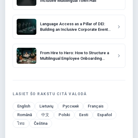
Inclusive Multilingual Town Hall
Language Access as a Pillar of DEI:
Building an Inclusive Corporate Event
Strategy
From Hire to Hero: How to Structure a
Multilingual Employee Onboarding
Program
LASIET ŠO RAKSTU CITĀ VALODĀ
English
Lietuvių
Русский
Français
Română
中文
Polski
Eesti
Español
ไทย
Čeština