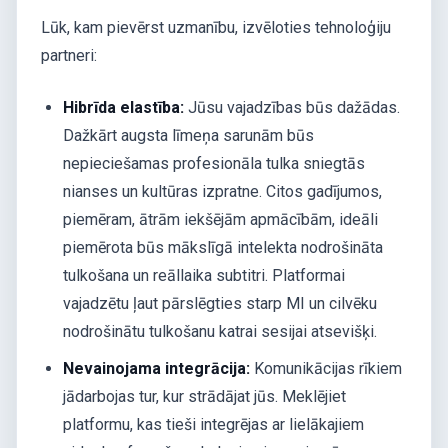
Lūk, kam pievērst uzmanību, izvēloties tehnoloģiju
partneri:
Hibrīda elastība:
Jūsu vajadzības būs dažādas.
Dažkārt augsta līmeņa sarunām būs
nepieciešamas profesionāla tulka sniegtās
nianses un kultūras izpratne. Citos gadījumos,
piemēram, ātrām iekšējām apmācībām, ideāli
piemērota būs mākslīgā intelekta nodrošināta
tulkošana un reāllaika subtitri. Platformai
vajadzētu ļaut pārslēgties starp MI un cilvēku
nodrošinātu tulkošanu katrai sesijai atsevišķi.
Nevainojama integrācija:
Komunikācijas rīkiem
jādarbojas tur, kur strādājat jūs. Meklējiet
platformu, kas tieši integrējas ar lielākajiem