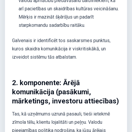
valodu apmācību piedāvāšanu darbiniekiem, kā
arī pacietības un skaidrības kultūras veicināšanu.
Mērķis ir mazināt šķēršļus un padarīt
starpkomandu sadarbību raitāku.
Galvenais ir identificēt tos saskarsmes punktus,
kuros skaidra komunikācija ir viskritiskākā, un
izveidot sistēmu tās atbalstam.
2. komponente: Ārējā
komunikācija (pasākumi,
mārketings, investoru attiecības)
Tas, kā uzņēmums uzrunā pasauli, tieši ietekmē
zīmola tēlu, klientu lojalitāti un peļņu. Valodu
pieejamības politika nodrošina, ka jūsu ārējais