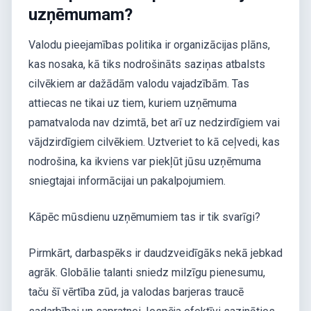
uzņēmumam?
Valodu pieejamības politika ir organizācijas plāns,
kas nosaka, kā tiks nodrošināts saziņas atbalsts
cilvēkiem ar dažādām valodu vajadzībām. Tas
attiecas ne tikai uz tiem, kuriem uzņēmuma
pamatvaloda nav dzimtā, bet arī uz nedzirdīgiem vai
vājdzirdīgiem cilvēkiem. Uztveriet to kā ceļvedi, kas
nodrošina, ka ikviens var piekļūt jūsu uzņēmuma
sniegtajai informācijai un pakalpojumiem.
Kāpēc mūsdienu uzņēmumiem tas ir tik svarīgi?
Pirmkārt, darbaspēks ir daudzveidīgāks nekā jebkad
agrāk. Globālie talanti sniedz milzīgu pienesumu,
taču šī vērtība zūd, ja valodas barjeras traucē