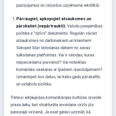
paziņojumus un ceļvežus uzņēmuma iekštīklā.
Pārraugiet, apkopojiet atsauksmes un
pārskatiet (nepārtraukti):
Valodu pieejamības
politika ir "dzīvs" dokuments. Regulāri vāciet
atsauksmes no darbiniekiem un klientiem.
Sekojiet līdzi lietošanas datiem no savas
tulkošanas platformas. Vai ir valodas, kuras
nepieciešams pievienot? Vai noteiktas
komandas saskaras ar īpašiem izaicinājumiem?
Izmantojiet šos datus, lai katru gadu pārskatītu
un uzlabotu politiku.
Patiesi iekļaujošas komunikācijas kultūras izveide
prasa laiku, bet strukturēta ieviešana virzīs jūs
pareizajā virzienā. Ja esat gatavi uzzināt, kā