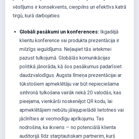
vēstījums ir konsekvents, cieņpilns un efektīvs katrā
tirgū, kurā darbojaties.
Globāli pasākumi un konferences:
Ikgadējā
klientu konference vai produkta prezentācija ir
milzīgs ieguldījums. Neļaujiet tās ietekmei
pazust tulkojumā. Globālās komunikācijas
politikā jānorāda, kā šos pasākumus padarīsiet
daudzvalodīgus. Augsta līmeņa prezentācijai ar
tūkstošiem apmeklētāju var būt nepieciešama
sinhronā tulkošana vairāk nekā 20 valodās, kas
pieejama, vienkārši noskenējot QR kodu, lai
apmeklētājiem nebūtu jālejupielādē lietotnes vai
jācīnīties ar vecmodīgu aprīkojumu. Tas
nodrošina, ka ikviens — no potenciālā klienta
auditorijā līdz starptautiskam partnerim, kurš