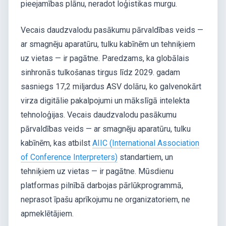
pieejamības plānu, neradot loģistikas murgu.
Vecais daudzvalodu pasākumu pārvaldības veids —
ar smagnēju aparatūru, tulku kabīnēm un tehniķiem
uz vietas — ir pagātne. Paredzams, ka globālais
sinhronās tulkošanas tirgus līdz 2029. gadam
sasniegs 17,2 miljardus ASV dolāru, ko galvenokārt
virza digitālie pakalpojumi un mākslīgā intelekta
tehnoloģijas. Vecais daudzvalodu pasākumu
pārvaldības veids — ar smagnēju aparatūru, tulku
kabīnēm, kas atbilst
AIIC (International Association
of Conference Interpreters)
standartiem, un
tehniķiem uz vietas — ir pagātne. Mūsdienu
platformas pilnībā darbojas pārlūkprogrammā,
neprasot īpašu aprīkojumu ne organizatoriem, ne
apmeklētājiem.