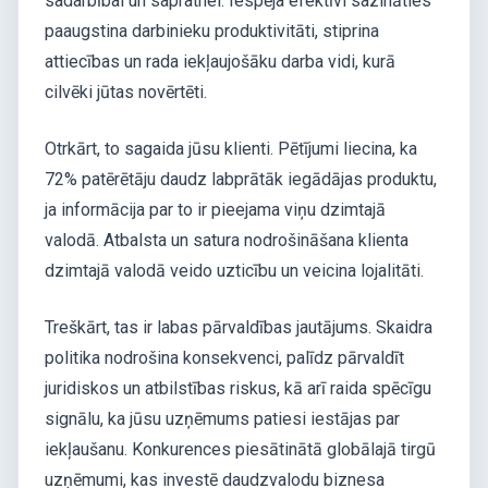
sadarbībai un sapratnei. Iespēja efektīvi sazināties
paaugstina darbinieku produktivitāti, stiprina
attiecības un rada iekļaujošāku darba vidi, kurā
cilvēki jūtas novērtēti.
Otrkārt, to sagaida jūsu klienti. Pētījumi liecina, ka
72% patērētāju daudz labprātāk iegādājas produktu,
ja informācija par to ir pieejama viņu dzimtajā
valodā. Atbalsta un satura nodrošināšana klienta
dzimtajā valodā veido uzticību un veicina lojalitāti.
Treškārt, tas ir labas pārvaldības jautājums. Skaidra
politika nodrošina konsekvenci, palīdz pārvaldīt
juridiskos un atbilstības riskus, kā arī raida spēcīgu
signālu, ka jūsu uzņēmums patiesi iestājas par
iekļaušanu. Konkurences piesātinātā globālajā tirgū
uzņēmumi, kas investē daudzvalodu biznesa