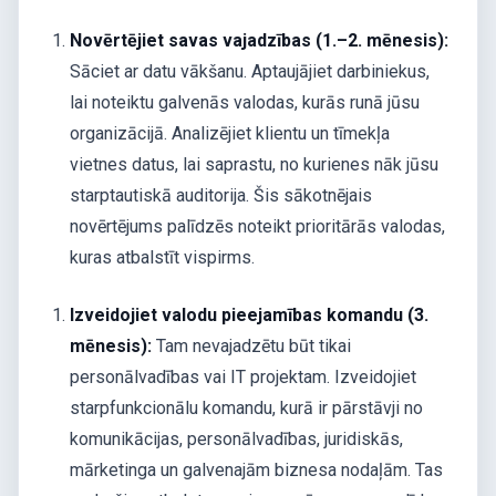
Novērtējiet savas vajadzības (1.–2. mēnesis):
Sāciet ar datu vākšanu. Aptaujājiet darbiniekus,
lai noteiktu galvenās valodas, kurās runā jūsu
organizācijā. Analizējiet klientu un tīmekļa
vietnes datus, lai saprastu, no kurienes nāk jūsu
starptautiskā auditorija. Šis sākotnējais
novērtējums palīdzēs noteikt prioritārās valodas,
kuras atbalstīt vispirms.
Izveidojiet valodu pieejamības komandu (3.
mēnesis):
Tam nevajadzētu būt tikai
personālvadības vai IT projektam. Izveidojiet
starpfunkcionālu komandu, kurā ir pārstāvji no
komunikācijas, personālvadības, juridiskās,
mārketinga un galvenajām biznesa nodaļām. Tas