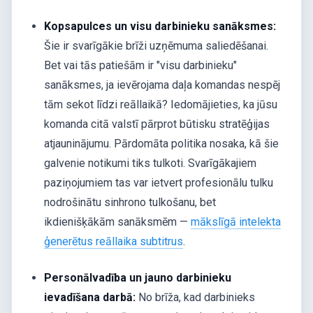
Kopsapulces un visu darbinieku sanāksmes:
Šie ir svarīgākie brīži uzņēmuma saliedēšanai.
Bet vai tās patiešām ir "visu darbinieku"
sanāksmes, ja ievērojama daļa komandas nespēj
tām sekot līdzi reāllaikā? Iedomājieties, ka jūsu
komanda citā valstī pārprot būtisku stratēģijas
atjauninājumu. Pārdomāta politika nosaka, kā šie
galvenie notikumi tiks tulkoti. Svarīgākajiem
paziņojumiem tas var ietvert profesionālu tulku
nodrošinātu sinhrono tulkošanu, bet
ikdienišķākām sanāksmēm —
mākslīgā intelekta
ģenerētus reāllaika subtitrus
.
Personālvadība un jauno darbinieku
ievadīšana darbā:
No brīža, kad darbinieks