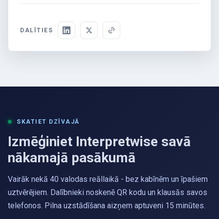
DALĪTIES
SKATIET DZĪVAJĀ
Izmēģiniet Interpretwise savā
nākamajā pasākumā
Vairāk nekā 40 valodas reāllaikā - bez kabīnēm un īpašiem
uztvērējiem. Dalībnieki noskenē QR kodu un klausās savos
telefonos. Pilna uzstādīšana aizņem aptuveni 15 minūtes.