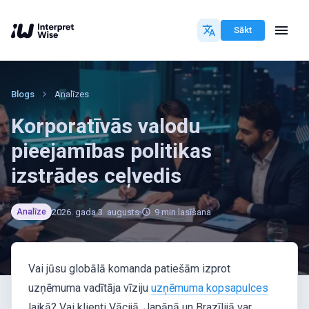
Sākt
Blogs
Analīzes
Korporatīvās valodu
pieejamības politikas
izstrādes ceļvedis
2026. gada 3. augusts
9
min lasīšana
Analīze
Vai jūsu globālā komanda patiešām izprot
uzņēmuma vadītāja vīziju
uzņēmuma kopsapulces
laikā? Vai klienti Vācijā, Japānā un Brazīlijā var