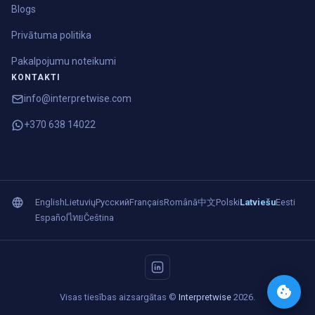
Blogs
Privātuma politika
Pakalpojumu noteikumi
KONTAKTI
info@interpretwise.com
+370 638 14022
English
Lietuvių
Русский
Français
Română
中文
Polski
Latviešu
Eesti
Español
ไทย
Čeština
Visas tiesības aizsargātas ©
Interpretwise
2026.