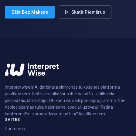
Sākt Bez Maksas
Skatīt Piemērus
Interpretwise ir AI darbināta sinhronās tulkošanas platforma
pasākumiem. Reāllaika tulkošana 40+ valodās - dalībnieki
pieslēdzas, izmantojot QR kodu vai saiti pārlūkprogrammā. Nav
nepieciešamas tulku kabīnes vai speciāli uztvērēji. Radīta
konferencēm, korporatīvajiem un hibrīdpasākumiem.
SAITES
Par mums