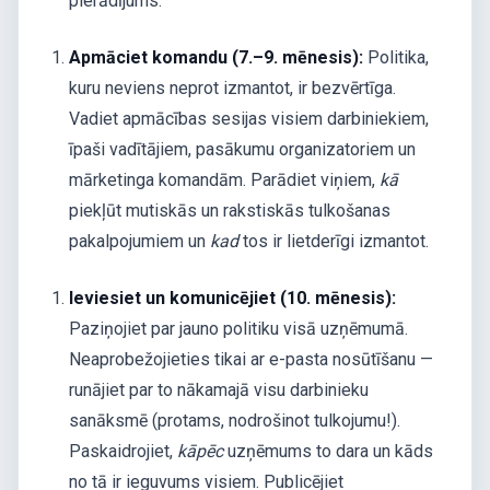
pierādījums.
Apmāciet komandu (7.–9. mēnesis):
Politika,
kuru neviens neprot izmantot, ir bezvērtīga.
Vadiet apmācības sesijas visiem darbiniekiem,
īpaši vadītājiem, pasākumu organizatoriem un
mārketinga komandām. Parādiet viņiem,
kā
piekļūt mutiskās un rakstiskās tulkošanas
pakalpojumiem un
kad
tos ir lietderīgi izmantot.
Ieviesiet un komunicējiet (10. mēnesis):
Paziņojiet par jauno politiku visā uzņēmumā.
Neaprobežojieties tikai ar e-pasta nosūtīšanu —
runājiet par to nākamajā visu darbinieku
sanāksmē (protams, nodrošinot tulkojumu!).
Paskaidrojiet,
kāpēc
uzņēmums to dara un kāds
no tā ir ieguvums visiem. Publicējiet