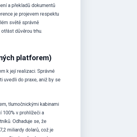
očení a překladů dokumentů
rence je projevem respektu
celém světě správně
otřást důvěrou trhu.
vných platforem)
m k její realizaci. Správné
i uvedli do praxe, aniž by se
rem, tlumočnickými kabinami
jí 100% v prohlížeči a
tníků. Odhaduje se, že
,2 miliardy dolarů, což je