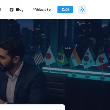
t
Blog
Přihlásit Se
Začít