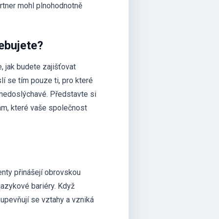
artner mohl plnohodnotně
řebujete?
, jak budete zajišťovat
 se tím pouze ti, pro které
o nedoslýchavé. Představte si
bám, které vaše společnost
lenty přinášejí obrovskou
jazykové bariéry. Když
 upevňují se vztahy a vzniká