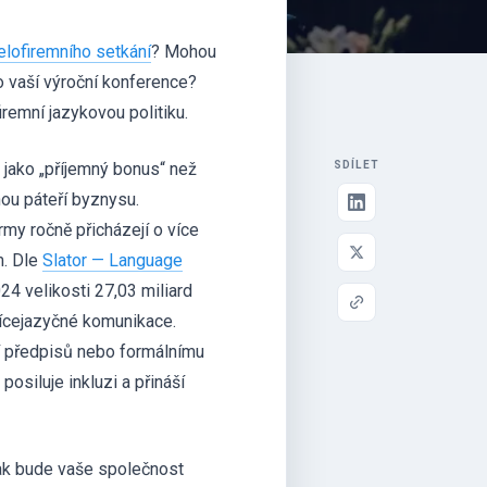
elofiremního setkání
? Mohou
o vaší výroční konference?
iremní jazykovou politiku.
 jako „příjemný bonus“ než
SDÍLET
nou páteří byznysu.
rmy ročně přicházejí o více
m. Dle
Slator — Language
24 velikosti 27,03 miliard
vícejazyčné komunikace.
ní předpisů nebo formálnímu
posiluje inkluzi a přináší
jak bude vaše společnost