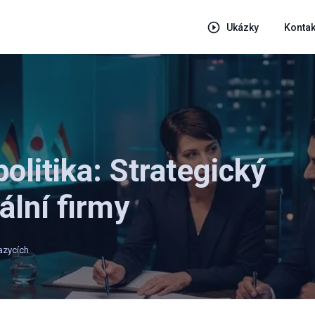
Ukázky
Kontak
olitika: Strategický
ální firmy
jazycích