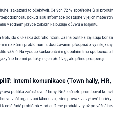
druhé, zákazníci to očekávají. Celých 72 % spotřebitelů si produ
vděpodobností, pokud jsou informace dostupné v jejich mateřšti
ahu v rodném jazyce zákazníka buduje důvěru a loajalitu.
a třetí, jde o ukázku dobrého řízení. Jasná politika zajišťuje kon
vním rizikům i problémům s dodržováním předpisů a vysílá jasný s
líte vážně. Na vysoce konkurenčním globálním trhu společnosti, k
jazyčné firemní politiky, nejen přežívají, ale přímo prosperují.
 pilíř: Interní komunikace (Town hally, HR,
yková politika začíná uvnitř firmy. Než začnete promlouvat ke svět
chni ve vaší organizaci táhnou za jeden provaz. Jazykové bariéry
t k celé řadě problémů – od snížené produktivity až po vážná bez