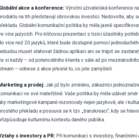
Globální akce a konference:
Výroční uživatelská konference n
produktu na trh představují obrovskou investici. Nedovolte, aby se
překladu. Globální komunikační politika by měla jasně specifikovat
ve více jazycích. Pro klíčovou prezentaci s tisíci účastníky potře
do více než 20 jazyků, které bude dostupné pomocí jednoduchého
nebudou muset stahovat žádnou aplikaci ani se trápit se zastaral
že si každý – od potenciálního klienta v sále až po mezinárodního
stream – odnese z akce přesně to, co jste zamýšleli.
Marketing a prodej:
Jak již bylo zmíněno, zákazníci jednoznačně
komunikaci ve své mateřštině. Vaše politika by měla udávat směr lo
aby marketingové kampaně rezonovaly nejen jazykově, ale i kultu
prostého překladu a posouvá se k tzv. „transkreaci“, kdy se hlavní
přizpůsobuje kulturnímu kontextu daného publika.
Vztahy s investory a PR:
Při komunikaci s investory, finančními a