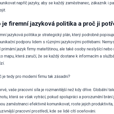
unikovat napříč jazyky, aby se každý zaměstnanec, zákazník i p
jit.
 je firemní jazyková politika a proč ji pot
emní jazyková politika je strategický plán, který podrobně popisuje
unikační podporu lidem s různými jazykovými potřebami. Nemyslí
í primární jazyk firmy mateřštinou, ale také osoby neslyšící neb
jako mapu, která zaručí, že se každý dostane k informacím a služ
zí.
č je tedy pro moderní firmu tak zásadní?
rvé, vaše pracovní síla je rozmanitější než kdy dříve. Globální ta
notu, která se však vytrácí, pokud spolupráci a porozumění brání 
ou zaměstnanci efektivně komunikovat, roste jejich produktivita,
uzivnější pracovní prostředí, kde se lidé cítí oceňováni.