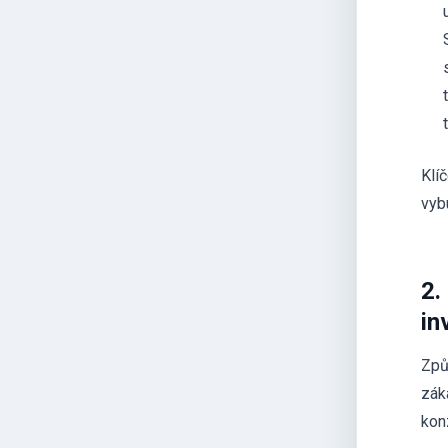
Klí
vyb
2.
in
Způ
záka
kon