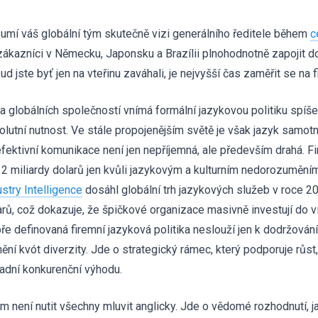
umí váš globální tým skutečně vizi generálního ředitele během
c
zákazníci v Německu, Japonsku a Brazílii plnohodnotně zapojit d
d jste byť jen na vteřinu zaváhali, je nejvyšší čas zaměřit se na f
a globálních společností vnímá formální jazykovou politiku spíše
olutní nutnost. Ve stále propojenějším světě je však jazyk samot
fektivní komunikace není jen nepříjemná, ale především drahá. Fi
 2 miliardy dolarů jen kvůli jazykovým a kulturním nedorozumění
ustry Intelligence
dosáhl globální trh jazykových služeb v roce 20
arů, což dokazuje, že špičkové organizace masivně investují do 
ře definovaná firemní jazyková politika neslouží jen k dodržová
ění kvót diverzity. Jde o strategický rámec, který podporuje růst, 
adní konkurenční výhodu.
em není nutit všechny mluvit anglicky. Jde o vědomé rozhodnutí, 