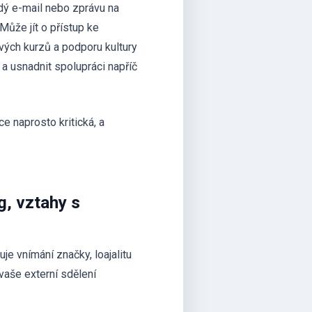
ždý e-mail nebo zprávu na
Může jít o přístup ke
vých kurzů a podporu kultury
 a usnadnit spolupráci napříč
e naprosto kritická, a
g, vztahy s
e vnímání značky, loajalitu
 vaše externí sdělení