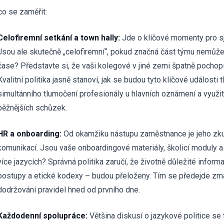
co se zaměřit:
Celofiremní setkání a town hally:
Jde o klíčové momenty pro sj
Jsou ale skutečně „celofiremní“, pokud značná část týmu nemůže
čase? Představte si, že vaši kolegové v jiné zemi špatně pochop
Kvalitní politika jasně stanoví, jak se budou tyto klíčové události t
simultánního tlumočení profesionály u hlavních oznámení a využi
běžnějších schůzek.
HR a onboarding:
Od okamžiku nástupu zaměstnance je jeho zk
komunikací. Jsou vaše onboardingové materiály, školicí moduly 
více jazycích? Správná politika zaručí, že životně důležité infor
postupy a etické kodexy – budou přeloženy. Tím se předejde zma
dodržování pravidel hned od prvního dne.
Každodenní spolupráce:
Většina diskusí o jazykové politice se