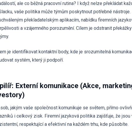
událostí, ale co běžná pracovní rutina? I když nelze překládat ka
Slacku, vaše politika může týmům poskytnout potřebné nástroje. 
schváleným překladatelským aplikacím, nabídku firemních jazyko
trpělivosti a vzájemného porozumění. Cílem je odstranit překážky
týmy.
čem je identifikovat kontaktní body, kde je srozumitelná komunikac
udovat systém, který ji podpoří.
 pilíř: Externí komunikace (Akce, marketin
vestory)
sob, jakým vaše společnost komunikuje se světem, přímo ovlivňuj
zníků i celkový zisk. Firemní jazyková politika zajišťuje, že jsou
zistentní, respektující a efektivní na každém trhu, kde působíte.