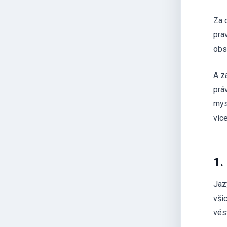
Za 
pra
obs
A z
prá
mys
více
1.
Jaz
vši
vés