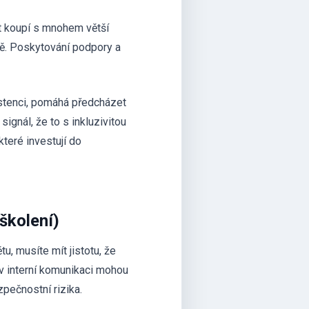
kt koupí s mnohem větší
ně. Poskytování podpory a
zistenci, pomáhá předcházet
ignál, že to s inkluzivitou
teré investují do
 školení)
u, musíte mít jistotu, že
 v interní komunikaci mohou
pečnostní rizika.