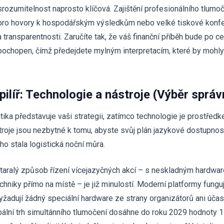
srozumitelnost naprosto klíčová. Zajištění profesionálního tlum
pro hovory k hospodářským výsledkům nebo velké tiskové konfe
a transparentnosti. Zaručíte tak, že váš finanční příběh bude po 
pochopen, čímž předejdete mylným interpretacím, které by mohly 
 pilíř: Technologie a nástroje (Výběr sprá
tika představuje vaši strategii, zatímco technologie je prostředke
troje jsou nezbytné k tomu, abyste svůj plán jazykové dostupnost
oho stala logistická noční můra.
taralý způsob řízení vícejazyčných akcí – s neskladným hardwa
echniky přímo na místě – je již minulostí. Moderní platformy fungu
yžadují žádný speciální hardware ze strany organizátorů ani účas
bální trh simultánního tlumočení dosáhne do roku 2029 hodnoty 17