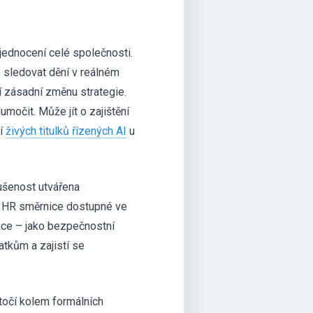
ednocení celé společnosti.
 sledovat dění v reálném
í zásadní změnu strategie.
lumočit. Může jít o zajištění
tí
živých titulků řízených AI
u
ušenost utvářena
a HR směrnice dostupné ve
mace – jako bezpečnostní
tkům a zajistí se
 točí kolem formálních