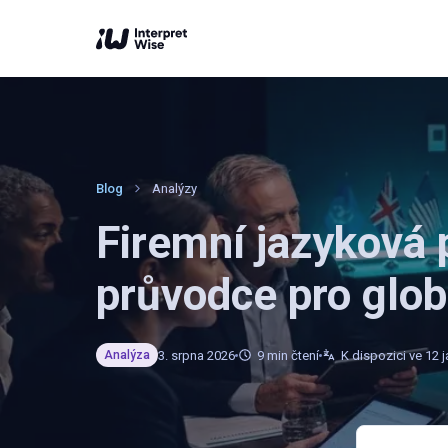
Blog
Analýzy
Firemní jazyková p
průvodce pro glob
3. srpna 2026
9
min čtení
K dispozici ve 12 
Analýza