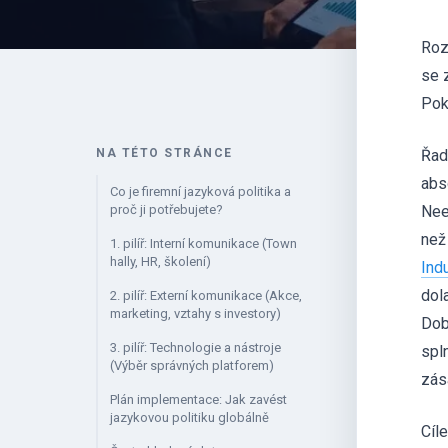
Roz
se 
Poku
NA TÉTO STRÁNCE
Řad
abs
Co je firemní jazyková politika a
proč ji potřebujete?
Nee
než
1. pilíř: Interní komunikace (Town
hally, HR, školení)
Ind
dol
2. pilíř: Externí komunikace (Akce,
marketing, vztahy s investory)
Dob
3. pilíř: Technologie a nástroje
spln
(Výběr správných platforem)
zás
Plán implementace: Jak zavést
jazykovou politiku globálně
Cíl