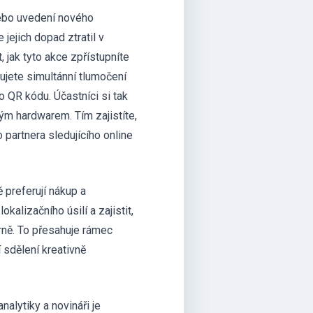
ebo uvedení nového
 jejich dopad ztratil v
, jak tyto akce zpřístupníte
bujete simultánní tlumočení
 QR kódu. Účastníci si tak
ým hardwarem. Tím zajistíte,
 partnera sledujícího online
 preferují nákup a
kalizačního úsilí a zajistit,
rně. To přesahuje rámec
 sdělení kreativně
nalytiky a novináři je