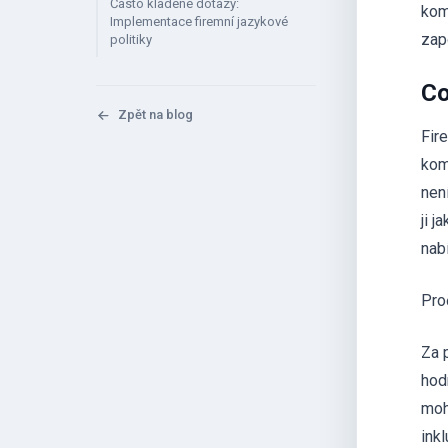
Často kladené dotazy:
kom
Implementace firemní jazykové
zapo
politiky
Co
Zpět na blog
Fir
kom
nen
ji 
nabí
Pro
Za p
hod
moh
inkl