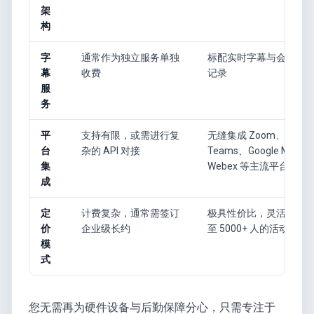
架
构
字
通常作为独立服务单独
标配实时字幕与会议文
幕
收费
记录
服
务
平
支持有限，或需进行复
无缝集成 Zoom、
台
杂的 API 对接
Teams、Google Meet、
集
Webex 等主流平台
成
定
计费复杂，通常需签订
极具性价比，灵活支持 2
价
企业级长约
至 5000+ 人的活动规模
模
式
您无需再为硬件设备与后勤保障分心，只需专注于