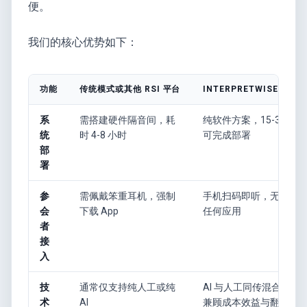
便。
我们的核心优势如下：
功能
传统模式或其他 RSI 平台
INTERPRETWISE 解决
系
需搭建硬件隔音间，耗
纯软件方案，15-30 分
统
时 4-8 小时
可完成部署
部
署
参
需佩戴笨重耳机，强制
手机扫码即听，无需下
会
下载 App
任何应用
者
接
入
技
通常仅支持纯人工或纯
AI 与人工同传混合模式
术
AI
兼顾成本效益与翻译精