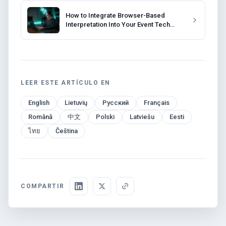
How to Integrate Browser-Based
Interpretation Into Your Event Tech
Stack
LEER ESTE ARTÍCULO EN
English
Lietuvių
Русский
Français
Română
中文
Polski
Latviešu
Eesti
ไทย
Čeština
COMPARTIR