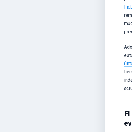
Ind
rem
muc
pre
Ade
est
(In
tie
ind
actu
El
ev