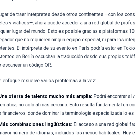
lugar de traer intérpretes desde otros continentes —con los con
eles y viáticos—, ahora puede acceder a una red global de profe
lquier lugar del mundo. Esto es posible gracias a plataformas 1
egador que no requieren ningún equipo especial, ni para los intér
stentes. El intérprete de su evento en París podría estar en Toki
stentes en Berlín escuchan la traducción desde sus propios teléf
o escanear un código QR.
e enfoque resuelve varios problemas a la vez:
Una oferta de talento mucho más amplia:
Podrá encontrar al
temática, no solo al más cercano. Esto resulta fundamental en 
o financieros, donde dominar la terminología especializada lo es
Más combinaciones lingüísticas:
El acceso a una red global fac
mayor número de idiomas, incluidos los menos habituales. Hoy en