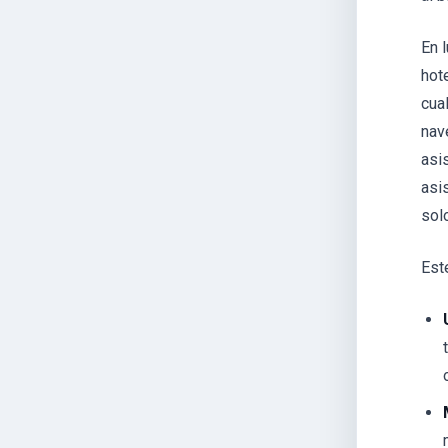
En 
hot
cua
nav
asi
asi
sol
Est