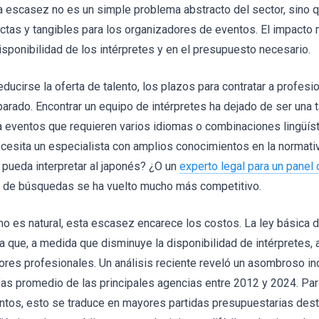
a escasez no es un simple problema abstracto del sector, sino 
ectas y tangibles para los organizadores de eventos. El impacto 
disponibilidad de los intérpretes y en el presupuesto necesario.
reducirse la oferta de talento, los plazos para contratar a profes
parado. Encontrar un equipo de intérpretes ha dejado de ser una t
a eventos que requieren varios idiomas o combinaciones lingüí
cesita un especialista con amplios conocimientos en la normati
 pueda interpretar al japonés? ¿O un
experto legal para un panel
o de búsquedas se ha vuelto mucho más competitivo.
o es natural, esta escasez encarece los costos. La ley básica d
ta que, a medida que disminuye la disponibilidad de intérpretes, 
ores profesionales. Un análisis reciente reveló un asombroso in
ifas promedio de las principales agencias entre 2012 y 2024. Pa
ntos, esto se traduce en mayores partidas presupuestarias dest