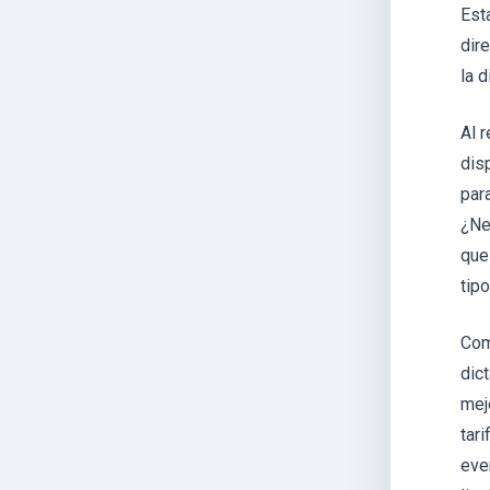
Est
dir
la 
Al 
dis
par
¿Ne
que
tip
Com
dic
mej
tar
eve