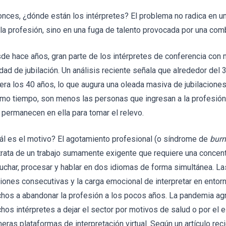
onces, ¿dónde están los intérpretes? El problema no radica en un
 la profesión, sino en una fuga de talento provocada por una com
de hace años, gran parte de los intérpretes de conferencia con 
edad de jubilación. Un análisis reciente señala que alrededor del 
era los 40 años, lo que augura una oleada masiva de jubilaciones
mo tiempo, son menos las personas que ingresan a la profesión 
 permanecen en ella para tomar el relevo.
ál es el motivo? El agotamiento profesional (o síndrome de
burn
trata de un trabajo sumamente exigente que requiere una concent
uchar, procesar y hablar en dos idiomas de forma simultánea. Las
iones consecutivas y la carga emocional de interpretar en entorn
hos a abandonar la profesión a los pocos años. La pandemia agr
hos intérpretes a dejar el sector por motivos de salud o por el 
meras plataformas de interpretación virtual. Según un artículo re