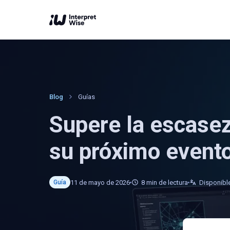
Blog
Guías
Supere la escasez 
su próximo event
11 de mayo de 2026
8
min de lectura
Disponibl
Guía