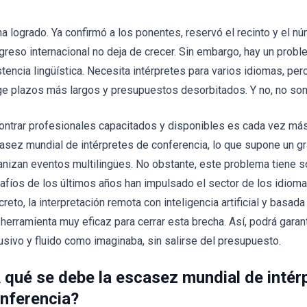
ha logrado. Ya confirmó a los ponentes, reservó el recinto y el n
greso internacional no deja de crecer. Sin embargo, hay un proble
stencia lingüística. Necesita intérpretes para varios idiomas, per
ge plazos más largos y presupuestos desorbitados. Y no, no so
ontrar profesionales capacitados y disponibles es cada vez más 
asez mundial de intérpretes de conferencia, lo que supone un gr
anizan eventos multilingües. No obstante, este problema tiene s
afíos de los últimos años han impulsado el sector de los idioma
creto, la interpretación remota con inteligencia artificial y basa
 herramienta muy eficaz para cerrar esta brecha. Así, podrá garan
lusivo y fluido como imaginaba, sin salirse del presupuesto.
 qué se debe la escasez mundial de intér
nferencia?