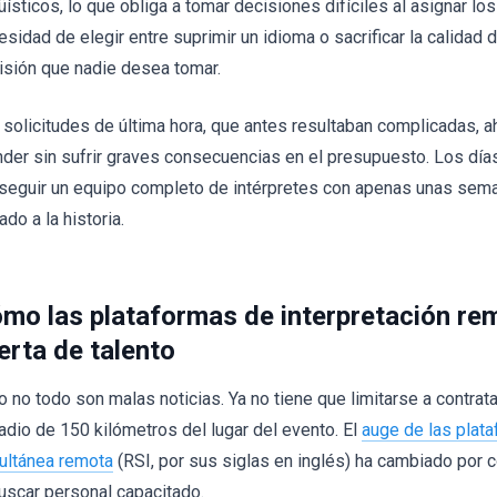
güísticos, lo que obliga a tomar decisiones difíciles al asignar lo
sidad de elegir entre suprimir un idioma o sacrificar la calidad d
isión que nadie desea tomar.
 solicitudes de última hora, que antes resultaban complicadas, 
nder sin sufrir graves consecuencias en el presupuesto. Los día
seguir un equipo completo de intérpretes con apenas unas sema
do a la historia.
mo las plataformas de interpretación rem
erta de talento
o no todo son malas noticias. Ya no tiene que limitarse a contrat
radio de 150 kilómetros del lugar del evento. El
auge de las plata
ultánea remota
(RSI, por sus siglas en inglés) ha cambiado por 
buscar personal capacitado.