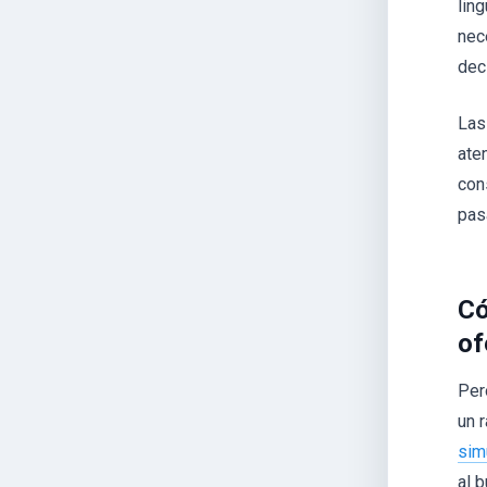
lin
nece
dec
Las
ate
con
pasa
Có
of
Per
un 
sim
al 