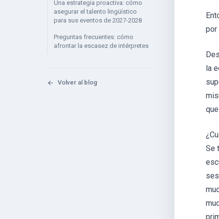
Una estrategia proactiva: cómo
asegurar el talento lingüístico
Ent
para sus eventos de 2027-2028
por
Preguntas frecuentes: cómo
afrontar la escasez de intérpretes
Des
la 
sup
Volver al blog
mis
que
¿Cu
Se 
esc
ses
muc
muc
pri