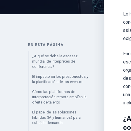
Lo 
con
asi
exi
EN ESTA PÁGINA
Enc
¿A qué se debe la escasez
mundial de intérpretes de
esc
conferencia?
org
El impacto en los presupuestos y
des
la planificación de los eventos
con
Cómo las plataformas de
una
interpretación remota amplían la
oferta de talento
inc
El papel de las soluciones
¿A
híbridas (IA y humanos) para
cubrir la demanda
co